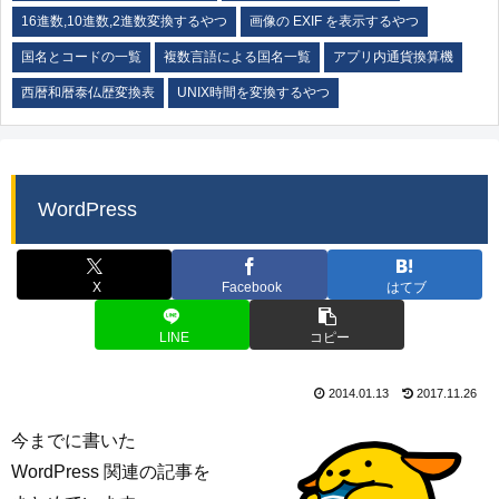
16進数,10進数,2進数変換するやつ
画像の EXIF を表示するやつ
国名とコードの一覧
複数言語による国名一覧
アプリ内通貨換算機
西暦和暦泰仏歴変換表
UNIX時間を変換するやつ
WordPress
X
Facebook
はてブ
LINE
コピー
2014.01.13
2017.11.26
今までに書いた
WordPress 関連の記事を