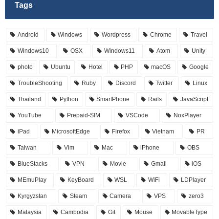
Tags
Android
Windows
Wordpress
Chrome
Travel
Windows10
OSX
Windows11
Atom
Unity
photo
Ubuntu
Hotel
PHP
macOS
Google
TroubleShooting
Ruby
Discord
Twitter
Linux
Thailand
Python
SmartPhone
Rails
JavaScript
YouTube
Prepaid-SIM
VSCode
NoxPlayer
iPad
MicrosoftEdge
Firefox
Vietnam
PR
Taiwan
Vim
Mac
iPhone
OBS
BlueStacks
VPN
Movie
Gmail
iOS
MEmuPlay
KeyBoard
WSL
WiFi
LDPlayer
Kyrgyzstan
Steam
Camera
VPS
zero3
Malaysia
Cambodia
Git
Mouse
MovableType