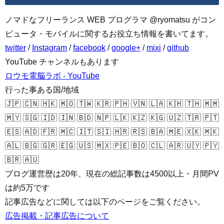
ノマドなフリーランス WEB プログラマ @ryomatsu がコン
ピュータ・モバイルに関するお役立ち情報を書いてます。
twitter
/
Instagram
/
facebook
/
google+
/
mixi
/
github
YouTube チャンネルもあります
ロウモ電脳ラボ - YouTube
行った事ある国/地域
🇯🇵 🇨🇳 🇭🇰 🇲🇴 🇹🇼 🇰🇷 🇵🇭 🇻🇳 🇱🇦 🇰🇭 🇹🇭 🇲🇲
🇲🇾 🇸🇬 🇮🇩 🇮🇳 🇧🇩 🇳🇵 🇱🇰 🇰🇿 🇰🇬 🇺🇿 🇹🇷 🇵🇹
🇪🇸 🇦🇩 🇫🇷 🇲🇨 🇮🇹 🇸🇮 🇭🇷 🇷🇸 🇧🇦 🇲🇪 🇽🇰 🇲🇰
🇦🇱 🇧🇬 🇬🇷 🇪🇬 🇺🇸 🇲🇽 🇵🇪 🇧🇴 🇨🇱 🇦🇷 🇺🇾 🇵🇾
🇧🇷 🇦🇺
ブログ運営歴は20年、現在の総記事数は4500以上・月間PV
は約5万です
記事広告などに関しては以下のページをご覧ください。
広告掲載・記事広告について