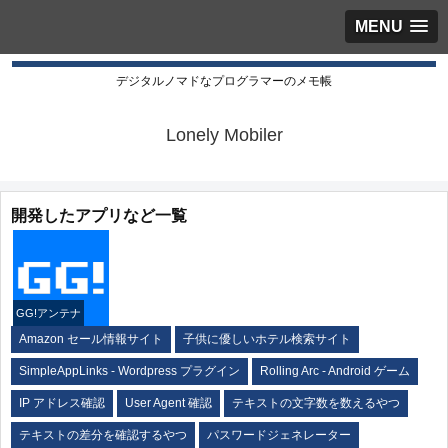
MENU
デジタルノマドなプログラマーのメモ帳
Lonely Mobiler
開発したアプリなど一覧
GG!アンテナ
Amazon セール情報サイト
子供に優しいホテル検索サイト
SimpleAppLinks - Wordpress プラグイン
Rolling Arc - Android ゲーム
IP アドレス確認
User Agent 確認
テキストの文字数を数えるやつ
テキストの差分を確認するやつ
パスワードジェネレーター