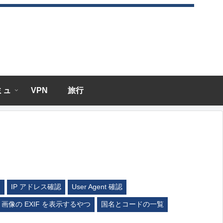
エミュ
VPN
旅行
ム
IP アドレス確認
User Agent 確認
画像の EXIF を表示するやつ
国名とコードの一覧