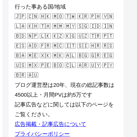
行った事ある国/地域
🇯🇵 🇨🇳 🇭🇰 🇲🇴 🇹🇼 🇰🇷 🇵🇭 🇻🇳
🇱🇦 🇰🇭 🇹🇭 🇲🇲 🇲🇾 🇸🇬 🇮🇩 🇮🇳
🇧🇩 🇳🇵 🇱🇰 🇰🇿 🇰🇬 🇺🇿 🇹🇷 🇵🇹
🇪🇸 🇦🇩 🇫🇷 🇲🇨 🇮🇹 🇸🇮 🇭🇷 🇷🇸
🇧🇦 🇲🇪 🇽🇰 🇲🇰 🇦🇱 🇧🇬 🇬🇷 🇪🇬
🇺🇸 🇲🇽 🇵🇪 🇧🇴 🇨🇱 🇦🇷 🇺🇾 🇵🇾
🇧🇷 🇦🇺
ブログ運営歴は20年、現在の総記事数は
4500以上・月間PVは約5万です
記事広告などに関しては以下のページを
ご覧ください。
広告掲載・記事広告について
プライバシーポリシー