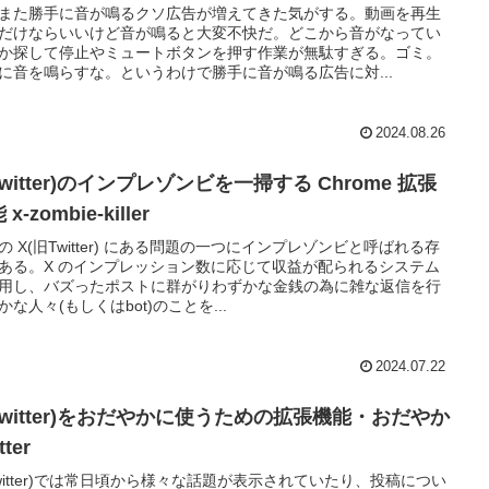
また勝手に音が鳴るクソ広告が増えてきた気がする。動画を再生
だけならいいけど音が鳴ると大変不快だ。どこから音がなってい
か探して停止やミュートボタンを押す作業が無駄すぎる。ゴミ。
に音を鳴らすな。というわけで勝手に音が鳴る広告に対...
2024.08.26
Twitter)のインプレゾンビを一掃する Chrome 拡張
x-zombie-killer
の X(旧Twitter) にある問題の一つにインプレゾンビと呼ばれる存
ある。X のインプレッション数に応じて収益が配られるシステム
用し、バズったポストに群がりわずかな金銭の為に雑な返信を行
かな人々(もしくはbot)のことを...
2024.07.22
Twitter)をおだやかに使うための拡張機能・おだやか
tter
Twitter)では常日頃から様々な話題が表示されていたり、投稿につい