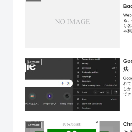
Bo
We
る。
り各
や翻
Go
Software
法
Go
れて
しか
でき
Ch
Software