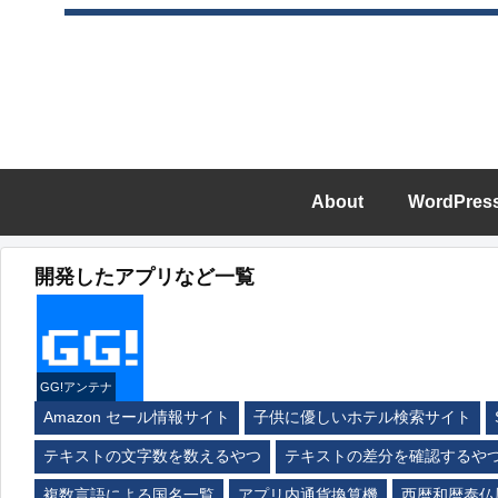
About
WordPres
開発したアプリなど一覧
GG!アンテナ
Amazon セール情報サイト
子供に優しいホテル検索サイト
テキストの文字数を数えるやつ
テキストの差分を確認するや
複数言語による国名一覧
アプリ内通貨換算機
西暦和暦泰仏