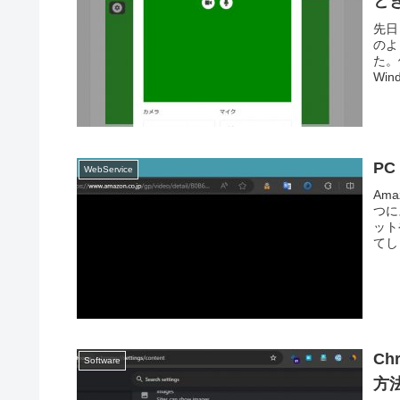
と
先日
のよ
た。
Win
P
WebService
Am
つに
ット
てし
C
Software
方