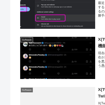
最近
する
るの
勝手
X(
Software
機能 
現在
在が
を悪
う愚
X(
Software
Twi
X(