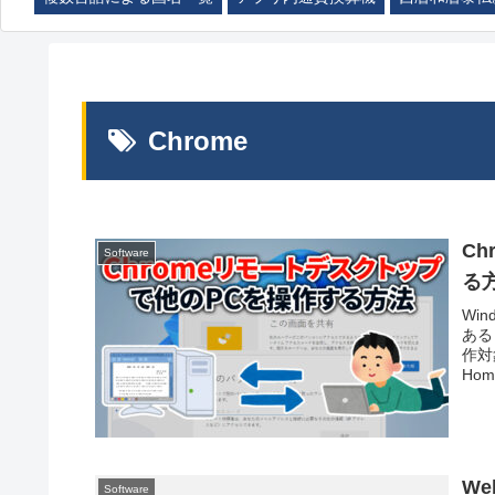
Chrome
Ch
Software
る
Wi
ある
作対
Ho
We
Software