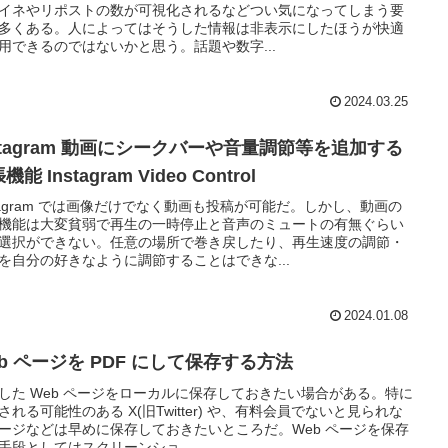
イネやリポストの数が可視化されるなどつい気になってしまう要
多くある。人によってはそうした情報は非表示にしたほうが快適
用できるのではないかと思う。話題や数字...
2024.03.25
nstagram 動画にシークバーや音量調節等を追加する
機能 Instagram Video Control
stagram では画像だけでなく動画も投稿が可能だ。しかし、動画の
機能は大変貧弱で再生の一時停止と音声のミュートの有無ぐらい
選択ができない。任意の場所で巻き戻したり、再生速度の調節・
を自分の好きなように調節することはできな...
2024.01.08
b ページを PDF にして保存する方法
した Web ページをローカルに保存しておきたい場合がある。特に
される可能性のある X(旧Twitter) や、有料会員でないと見られな
ージなどは早めに保存しておきたいところだ。Web ページを保存
手段としてはスクリーンショ...