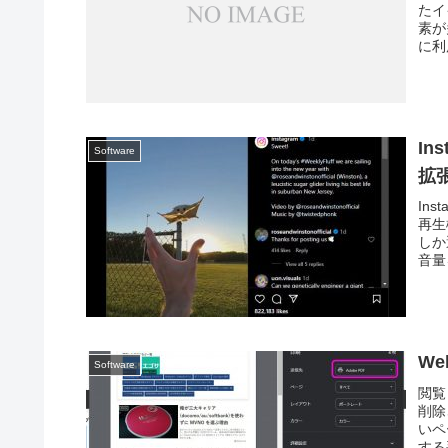
たイ
素が
に利
I
Software
拡張
In
再生
しか
音量
We
Software
閲覧
削除
いペ
する