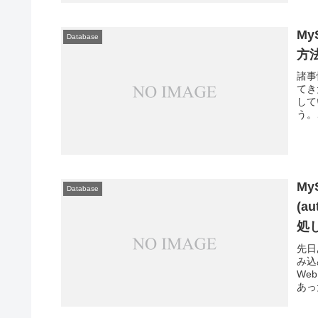
My
Database
方
諸事
てき
して
う。
MyS
Database
(a
処
先日
み込
We
あっ