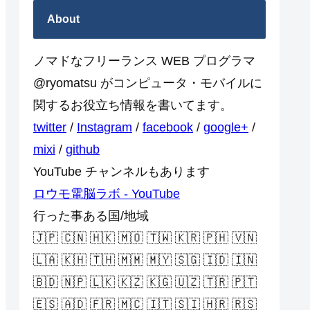
About
ノマドなフリーランス WEB プログラマ
@ryomatsu がコンピュータ・モバイルに
関するお役立ち情報を書いてます。
twitter
/
Instagram
/
facebook
/
google+
/
mixi
/
github
YouTube チャンネルもあります
ロウモ電脳ラボ - YouTube
行った事ある国/地域
🇯🇵 🇨🇳 🇭🇰 🇲🇴 🇹🇼 🇰🇷 🇵🇭 🇻🇳
🇱🇦 🇰🇭 🇹🇭 🇲🇲 🇲🇾 🇸🇬 🇮🇩 🇮🇳
🇧🇩 🇳🇵 🇱🇰 🇰🇿 🇰🇬 🇺🇿 🇹🇷 🇵🇹
🇪🇸 🇦🇩 🇫🇷 🇲🇨 🇮🇹 🇸🇮 🇭🇷 🇷🇸