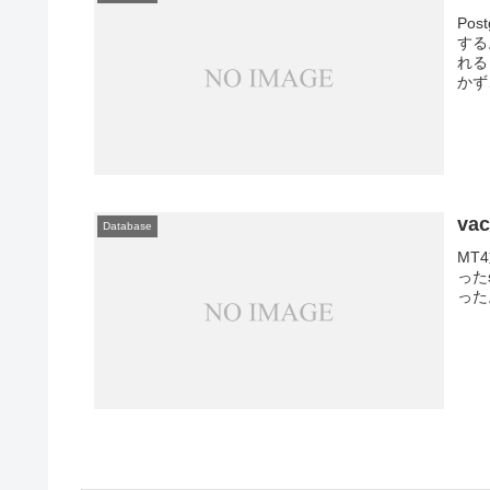
Po
する
れる
かず
va
Database
MT
った
った