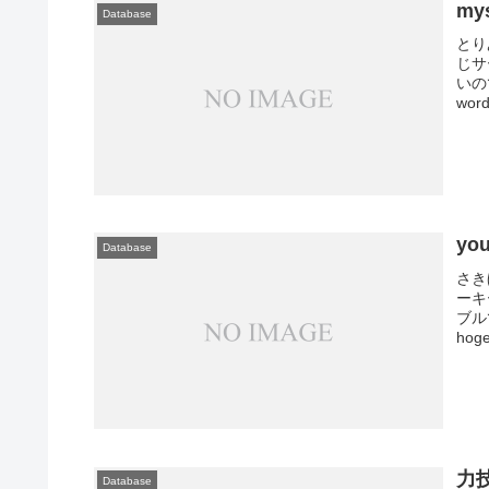
my
Database
とり
じサ
いの
wor
you
Database
さき
ーキ
ブル
hoge
力
Database