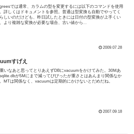
stgreesでは通常、カラムの型を変更するには以下のコマンドを使用
。詳しくはドキュメントを参照。普通は型変換も自動でやってく
らしいのだけども、昨日試したときには日付の型変換が上手くい
、より複雑な変換が必要な場合、古い値から...
2009.07.28
cuumすげえ
4重いなあと思ってとりあえずDBにvacuumをかけてみた。30Mあ
sqlite.dbが5Mにまで減ってびびったが重さとはあんまり関係なか
。MTは関係なく、vacuumは定期的にかけないとだめだね。
2007.09.18