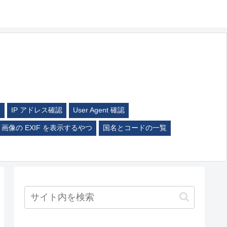
ム
IP アドレス確認
User Agent 確認
画像の EXIF を表示するやつ
国名とコードの一覧