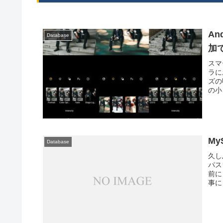
A
Database
加で
スマ
ラに
ズの
の小
My
Database
久し
パス
前に
事に