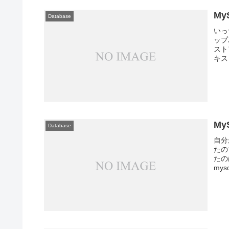
M
Database
いっ
ップ
スト
キス
My
Database
自分
たの
たの
mysq