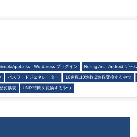
SimpleAppLinks - Wordpress プラグイン
Rolling Arc - Android ゲー
つ
パスワードジェネレーター
16進数,10進数,2進数変換するやつ
歴変換表
UNIX時間を変換するやつ