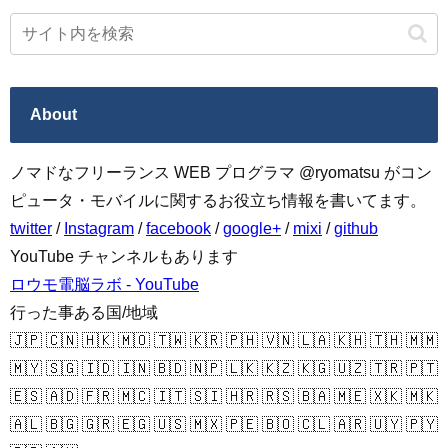
About
ノマドなフリーランス WEB プログラマ @ryomatsu がコン
ピュータ・モバイルに関するお役立ち情報を書いてます。
twitter
/
Instagram
/
facebook
/
google+
/
mixi
/
github
YouTube チャンネルもあります
ロウモ電脳ラボ - YouTube
行った事ある国/地域
🇯🇵 🇨🇳 🇭🇰 🇲🇴 🇹🇼 🇰🇷 🇵🇭 🇻🇳 🇱🇦 🇰🇭 🇹🇭 🇲🇲
🇲🇾 🇸🇬 🇮🇩 🇮🇳 🇧🇩 🇳🇵 🇱🇰 🇰🇿 🇰🇬 🇺🇿 🇹🇷 🇵🇹
🇪🇸 🇦🇩 🇫🇷 🇲🇨 🇮🇹 🇸🇮 🇭🇷 🇷🇸 🇧🇦 🇲🇪 🇽🇰 🇲🇰
🇦🇱 🇧🇬 🇬🇷 🇪🇬 🇺🇸 🇲🇽 🇵🇪 🇧🇴 🇨🇱 🇦🇷 🇺🇾 🇵🇾