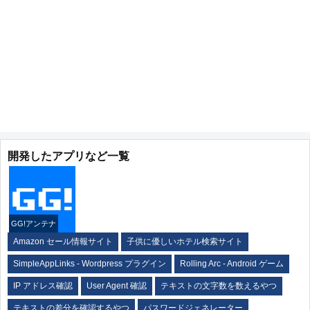
開発したアプリなど一覧
GG!アンテナ
Amazon セール情報サイト
子供に優しいホテル検索サイト
SimpleAppLinks - Wordpress プラグイン
Rolling Arc - Android ゲーム
IP アドレス確認
User Agent 確認
テキストの文字数を数えるやつ
テキストの差分を確認するやつ
パスワードジェネレーター