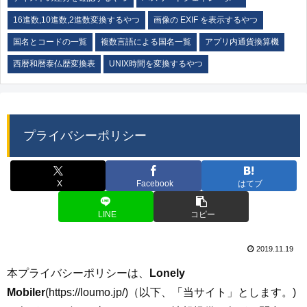
16進数,10進数,2進数変換するやつ
画像の EXIF を表示するやつ
国名とコードの一覧
複数言語による国名一覧
アプリ内通貨換算機
西暦和暦泰仏歴変換表
UNIX時間を変換するやつ
プライバシーポリシー
X
Facebook
はてブ
LINE
コピー
2019.11.19
本プライバシーポリシーは、
Lonely
Mobiler
(https://loumo.jp/)（以下、「当サイト」とします。)