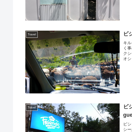
ビ
Travel
キル
く事
クシ
オシ
ビ
Travel
gue
ビシ
シー