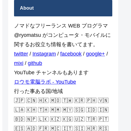
About
ノマドなフリーランス WEB プログラマ
@ryomatsu がコンピュータ・モバイルに
関するお役立ち情報を書いてます。
twitter
/
Instagram
/
facebook
/
google+
/
mixi
/
github
YouTube チャンネルもあります
ロウモ電脳ラボ - YouTube
行った事ある国/地域
🇯🇵 🇨🇳 🇭🇰 🇲🇴 🇹🇼 🇰🇷 🇵🇭 🇻🇳
🇱🇦 🇰🇭 🇹🇭 🇲🇲 🇲🇾 🇸🇬 🇮🇩 🇮🇳
🇧🇩 🇳🇵 🇱🇰 🇰🇿 🇰🇬 🇺🇿 🇹🇷 🇵🇹
🇪🇸 🇦🇩 🇫🇷 🇲🇨 🇮🇹 🇸🇮 🇭🇷 🇷🇸