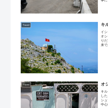
キ
Travel
イシ
オシ
りだ
来で
オシ
Travel
キル
した
シュ
中心