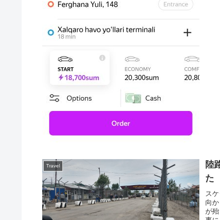
陸
Travel
た
スケ
向か
が殆
事に