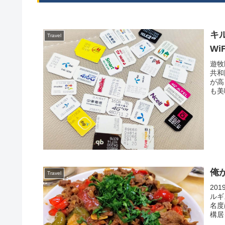
キ
Travel
W
遊牧
共和
が高
も美
俺
Travel
20
ルギ
名度
構居