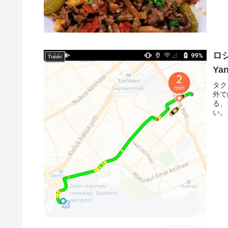
ロ
Travel
Ya
タク
外で
る、
い。