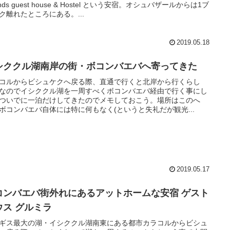
ends guest house & Hostel という安宿。オシュバザールからは1ブ
ク離れたところにある。...
2019.05.18
シククル湖南岸の街・ボコンバエバへ寄ってきた
コルからビシュケクへ戻る際、直通で行くと北岸から行くらし
なのでイシククル湖を一周すべくボコンバエバ経由で行く事にし
ついでに一泊だけしてきたのでメモしておこう。場所はこのへ
ボコンバエバ自体には特に何もなく(というと失礼だが観光...
2019.05.17
コンバエバ街外れにあるアットホームな安宿 ゲスト
ウス グルミラ
ギス最大の湖・イシククル湖南東にある都市カラコルからビシュ