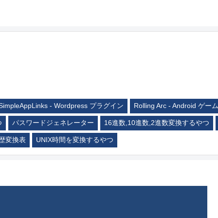
SimpleAppLinks - Wordpress プラグイン
Rolling Arc - Android ゲー
つ
パスワードジェネレーター
16進数,10進数,2進数変換するやつ
歴変換表
UNIX時間を変換するやつ