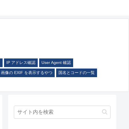
ム
IP アドレス確認
User Agent 確認
画像の EXIF を表示するやつ
国名とコードの一覧