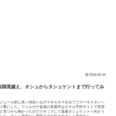
2019.06.04
路国境越え、オシュからタシュケントまで行ってみ
ジュール的に良い頃合いなのでキルギスを出てウズベキスタンへ
う事にした。フェルガナ盆地の各都市はホテル予約サイトで安宿
ど見つから無かったのでスキップして直接タシュケントへ向かう
した。オシュ市内から国境までの行き方オシュ市内から...