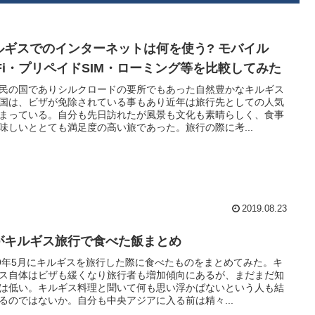
ルギスでのインターネットは何を使う? モバイル
iFi・プリペイドSIM・ローミング等を比較してみた
民の国でありシルクロードの要所でもあった自然豊かなキルギス
国は、ビザが免除されている事もあり近年は旅行先としての人気
まっている。自分も先日訪れたが風景も文化も素晴らしく、食事
味しいととても満足度の高い旅であった。旅行の際に考...
2019.08.23
がキルギス旅行で食べた飯まとめ
19年5月にキルギスを旅行した際に食べたものをまとめてみた。キ
ス自体はビザも緩くなり旅行者も増加傾向にあるが、まだまだ知
は低い。キルギス料理と聞いて何も思い浮かばないという人も結
るのではないか。自分も中央アジアに入る前は精々...