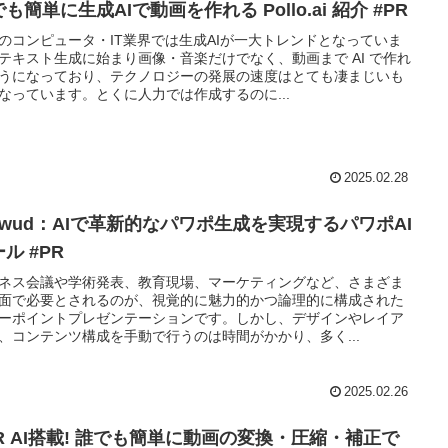
も簡単に生成AIで動画を作れる Pollo.ai 紹介 #PR
のコンピュータ・IT業界では生成AIが一大トレンドとなっていま
テキスト生成に始まり画像・音楽だけでなく、動画まで AI で作れ
うになっており、テクノロジーの発展の速度はとても凄まじいも
なっています。とくに人力では作成するのに...
2025.02.28
idwud：AIで革新的なパワポ生成を実現するパワポAI
ル #PR
ネス会議や学術発表、教育現場、マーケティングなど、さまざま
面で必要とされるのが、視覚的に魅力的かつ論理的に構成された
ーポイントプレゼンテーションです。しかし、デザインやレイア
、コンテンツ構成を手動で行うのは時間がかかり、多く...
2025.02.26
PR AI搭載! 誰でも簡単に動画の変換・圧縮・補正で