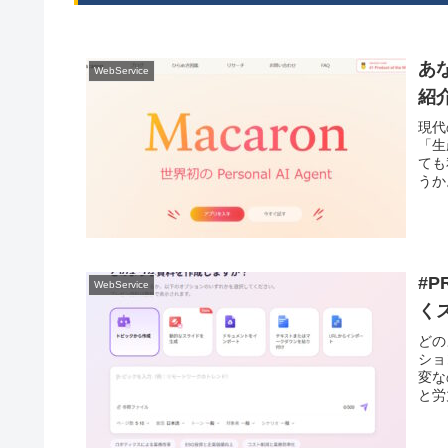
あな
WebService
紹介
現代
「生
ても
うか
#P
WebService
く
どの
ショ
変な
と労