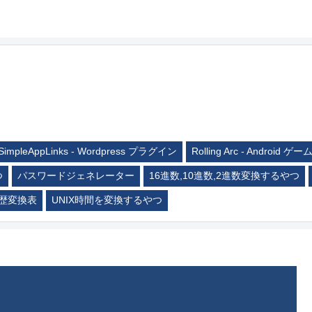
SimpleAppLinks - Wordpress プラグイン
Rolling Arc - Android ゲー
つ
パスワードジェネレーター
16進数,10進数,2進数変換するやつ
歴変換表
UNIX時間を変換するやつ