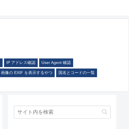
ム
IP アドレス確認
User Agent 確認
画像の EXIF を表示するやつ
国名とコードの一覧