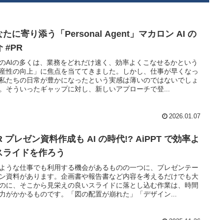
たに寄り添う「Personal Agent」マカロン AI の
 #PR
のAIの多くは、業務をどれだけ速く、効率よくこなせるかという
産性の向上」に焦点を当ててきました。しかし、仕事が早くなっ
私たちの日常が豊かになったという実感は薄いのではないでしょ
。そういったギャップに対し、新しいアプローチで登...
2026.01.07
R プレゼン資料作成も AI の時代!? AiPPT で効率よ
スライドを作ろう
ような仕事でも利用する機会があるものの一つに、プレゼンテー
ン資料があります。企画書や報告書など内容を考えるだけでも大
のに、そこから見栄えの良いスライドに落とし込む作業は、時間
力がかかるものです。「図の配置が崩れた」「デザイン...