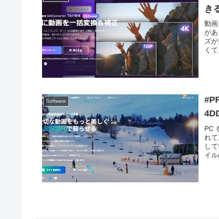
きる
動画
があ
ズが
くて
#
Software
4DD
PC
れて
して
イル