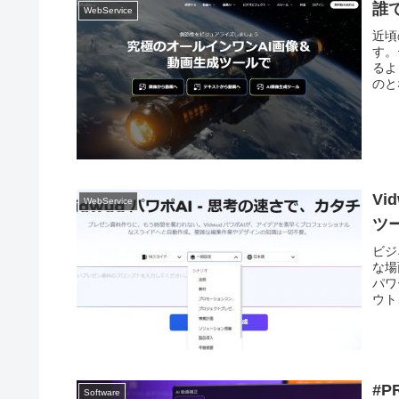
誰で
WebService
近頃
す。
るよ
のと
V
WebService
ツー
ビジ
な場
パワ
ウト
#
Software