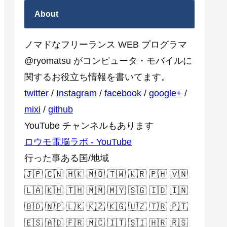
About
ノマドなフリーランス WEB プログラマ
@ryomatsu がコンピュータ・モバイルに
関するお役立ち情報を書いてます。
twitter
/
Instagram
/
facebook
/
google+
/
mixi
/
github
YouTube チャンネルもあります
ロウモ電脳ラボ - YouTube
行った事ある国/地域
🇯🇵 🇨🇳 🇭🇰 🇲🇴 🇹🇼 🇰🇷 🇵🇭 🇻🇳
🇱🇦 🇰🇭 🇹🇭 🇲🇲 🇲🇾 🇸🇬 🇮🇩 🇮🇳
🇧🇩 🇳🇵 🇱🇰 🇰🇿 🇰🇬 🇺🇿 🇹🇷 🇵🇹
🇪🇸 🇦🇩 🇫🇷 🇲🇨 🇮🇹 🇸🇮 🇭🇷 🇷🇸