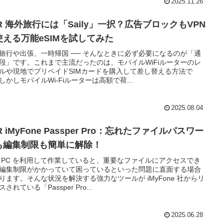
2025.11.26
R 海外旅行には「Saily」一択？広告ブロックもVPN
使える万能eSIMを試してみた
旅行や出張、一時帰国 ── そんなときに必ず必要になるのが「通
段」です。これまで主流だったのは、モバイルWiFiルーターのレ
ルや現地でプリペイドSIMカードを購入して差し替える方法で
しかしモバイルWi-Fiルーターは高額で荷...
2025.08.04
R iMyFone Passper Pro：忘れたファイルパスワー
も編集制限も簡単に解除！
 PC を利用して作業していると、重要なファイルにアクセスでき
編集制限がかかっていて困っているといった問題に直面する場合
ります。そんな状況を解決する強力なツールが iMyFone 社からリ
されている「Passper Pro...
2025.06.28