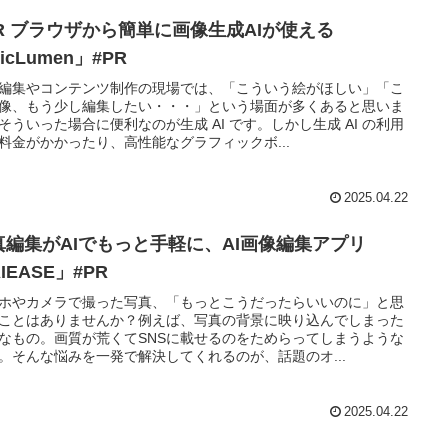
PR ブラウザから簡単に画像生成AIが使える
icLumen」#PR
編集やコンテンツ制作の現場では、「こういう絵がほしい」「こ
像、もう少し編集したい・・・」という場面が多くあると思いま
そういった場合に便利なのが生成 AI です。しかし生成 AI の利用
料金がかかったり、高性能なグラフィックボ...
2025.04.22
真編集がAIでもっと手軽に、AI画像編集アプリ
IEASE」#PR
ホやカメラで撮った写真、「もっとこうだったらいいのに」と思
ことはありませんか？例えば、写真の背景に映り込んでしまった
なもの。画質が荒くてSNSに載せるのをためらってしまうような
。そんな悩みを一発で解決してくれるのが、話題のオ...
2025.04.22