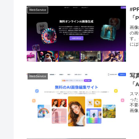
#
WebService
「P
画像
の画
す。
には
写
WebService
「A
スマ
った
不要
画像