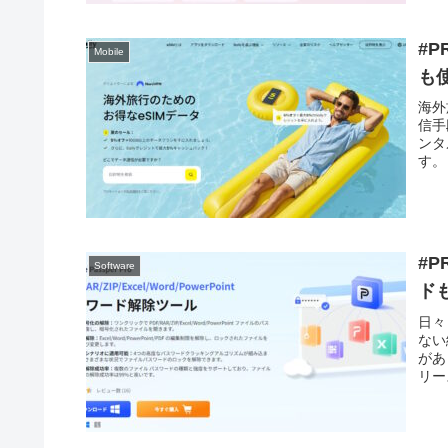
#P
Mobile
も
海外
信手
ンタ
す。
#P
Software
ド
日々
ない
があ
リース