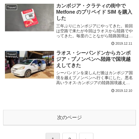
る。川までは徒歩30秒程度だ。...
カンボジア・クラティの街中で
Travel
Metfone のプリペイド SIM を購入
した
三年ぶりにカンボジアにやってきた。前回
は空路で来たが今回はラオスから陸路でや
ってきた。毎度のことながら陸路国境は面
白いものだ。さて、国境を跨いだらやるべ
2019.12.11
きことの一つに現地のプリペイドSIMの入
手がある。カンボジアは旅行者も多いこと
ラオス・シーパンドンからカンボ
Travel
から簡単に...
ジア・プノンペンへ陸路で国境越
えしてきた
シーパンドンを楽しんだ後はカンボジア国
境を越えプノンペンへ行く事にした。悪名
高いラオス-カンボジアの陸路国境越えで
ある。シーパンドンからプノンペンへの行
2019.12.10
き方パクセー・シーパンドンあたりの旅行
代理店ではプノンペンまでのバスチケット
を購入できる...
次のページ