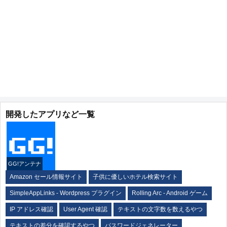
開発したアプリなど一覧
GG!アンテナ
Amazon セール情報サイト
子供に優しいホテル検索サイト
SimpleAppLinks - Wordpress プラグイン
Rolling Arc - Android ゲーム
IP アドレス確認
User Agent 確認
テキストの文字数を数えるやつ
テキストの差分を確認するやつ
パスワードジェネレーター