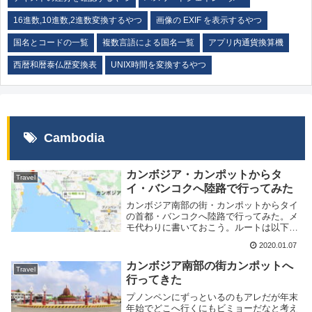
16進数,10進数,2進数変換するやつ
画像の EXIF を表示するやつ
国名とコードの一覧
複数言語による国名一覧
アプリ内通貨換算機
西暦和暦泰仏歴変換表
UNIX時間を変換するやつ
Cambodia
カンボジア・カンポットからタ
Travel
イ・バンコクへ陸路で行ってみた
カンボジア南部の街・カンポットからタイ
の首都・バンコクへ陸路で行ってみた。メ
モ代わりに書いておこう。ルートは以下の
通り。カンボジア・カンポットカンボジ
2020.01.07
ア・ココンタイ・トラートタイ・バンコク
距離にすると650km程度あるらしいがカン
カンボジア南部の街カンポットへ
Travel
ボジア側の...
行ってきた
プノンペンにずっといるのもアレだが年末
年始でどこへ行くにもビミョーだなと考え