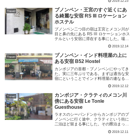
2019.12.23
きなくなるなどの不具合があってムカつい
たので、新たに別のキャリアの S...
プノンペン・王宮のすぐ近くにあ
Travel
る綺麗な安宿 RS III ロケーション
ホステル
プノンペン二つ目の宿は王宮とメコン川が
目と鼻の先にある RS III ロケーションホス
テルという安宿に滞在する事にした。場所
は王宮と川沿いにある仏教寺院 Ounnalom
2019.12.14
Pagoda の間にあり好立地。通りから一本
入ったところにあり RS...
プノンペン・インド料理屋の上に
Travel
ある安宿 B52 Hostel
カンボジアの首都・プノンペンにやってき
た。実に三年ぶりである。まずは適当な安
宿にということでインド料理屋の連なる通
りにある B52 Hostel という安宿に滞在す
2019.12.12
る事にした。場所はプノンペンの中でも旅
行者の多い一体で王宮やメコン川も近く
カンボジア・クラティのメコン川
Travel
て...
傍にある安宿 Le Tonle
Guesthouse
ラオスのシーパンドンからカンボジアのプ
ノンペンに行く途中、クラティという街に
二泊ほど留まる事にした。その際泊まった
のが Le Tonle Guesthouse という安宿だ。
2019.12.11
場所はクラティ市街地のメコン川側にあ