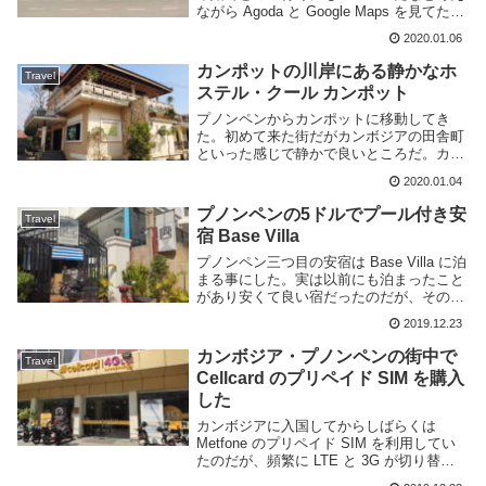
ながら Agoda と Google Maps を見てた
ら、カンポットなら年末年始でも安宿があ
2020.01.06
って過ごしやすそうだという事に気づいて
行ってみる事にした。場所はプノン...
カンポットの川岸にある静かなホ
Travel
ステル・クール カンポット
プノンペンからカンポットに移動してき
た。初めて来た街だがカンボジアの田舎町
といった感じで静かで良いところだ。カン
ポットではクールカンポットというホステ
2020.01.04
ルに滞在する事にした。場所はドリアンラ
ウンドアバウトから徒歩20分程度と、中心
プノンペンの5ドルでプール付き安
Travel
街からはやや...
宿 Base Villa
プノンペン三つ目の安宿は Base Villa に泊
まる事にした。実は以前にも泊まったこと
があり安くて良い宿だったのだが、その時
はブログに書いてなかったので、今回また
2019.12.23
泊まって記事にすることにした。場所はプ
ノンペンの街中・セントラルマーケット...
カンボジア・プノンペンの街中で
Travel
Cellcard のプリペイド SIM を購入
した
カンボジアに入国してからしばらくは
Metfone のプリペイド SIM を利用してい
たのだが、頻繁に LTE と 3G が切り替わ
ったり回線が不安定で一定時間毎に接続で