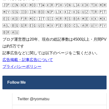
🇯🇵 🇨🇳 🇭🇰 🇲🇴 🇹🇼 🇰🇷 🇵🇭 🇻🇳 🇱🇦 🇰🇭 🇹🇭 🇲🇲
🇲🇾 🇸🇬 🇮🇩 🇮🇳 🇧🇩 🇳🇵 🇱🇰 🇰🇿 🇰🇬 🇺🇿 🇹🇷 🇵🇹
🇪🇸 🇦🇩 🇫🇷 🇲🇨 🇮🇹 🇸🇮 🇭🇷 🇷🇸 🇧🇦 🇲🇪 🇽🇰 🇲🇰
🇦🇱 🇧🇬 🇬🇷 🇪🇬 🇺🇸 🇲🇽 🇵🇪 🇧🇴 🇨🇱 🇦🇷 🇺🇾 🇵🇾
🇧🇷 🇦🇺
ブログ運営歴は20年、現在の総記事数は4500以上・月間PV
は約5万です
記事広告などに関しては以下のページをご覧ください。
広告掲載・記事広告について
プライバシーポリシー
Follow Me
Twitter @ryomatsu