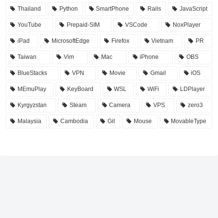
Thailand
Python
SmartPhone
Rails
JavaScript
YouTube
Prepaid-SIM
VSCode
NoxPlayer
iPad
MicrosoftEdge
Firefox
Vietnam
PR
Taiwan
Vim
Mac
iPhone
OBS
BlueStacks
VPN
Movie
Gmail
iOS
MEmuPlay
KeyBoard
WSL
WiFi
LDPlayer
Kyrgyzstan
Steam
Camera
VPS
zero3
Malaysia
Cambodia
Git
Mouse
MovableType