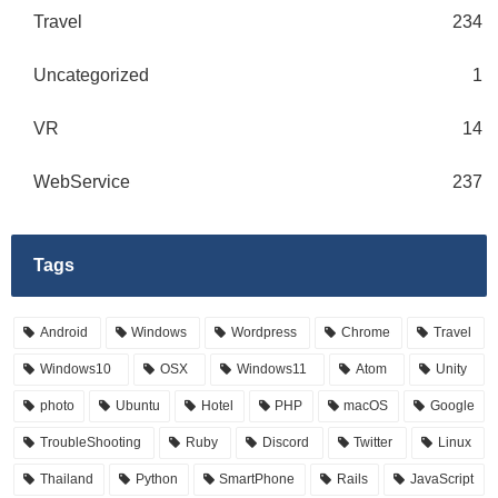
Travel
234
Uncategorized
1
VR
14
WebService
237
Tags
Android
Windows
Wordpress
Chrome
Travel
Windows10
OSX
Windows11
Atom
Unity
photo
Ubuntu
Hotel
PHP
macOS
Google
TroubleShooting
Ruby
Discord
Twitter
Linux
Thailand
Python
SmartPhone
Rails
JavaScript