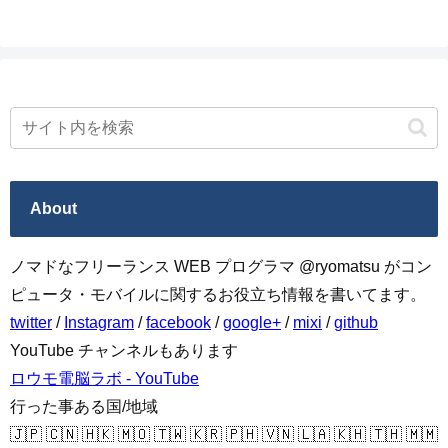
へ
About
ノマドなフリーランス WEB プログラマ @ryomatsu がコン
ピュータ・モバイルに関するお役立ち情報を書いてます。
twitter
/
Instagram
/
facebook
/
google+
/
mixi
/
github
YouTube チャンネルもあります
ロウモ電脳ラボ - YouTube
行った事ある国/地域
🇯🇵 🇨🇳 🇭🇰 🇲🇴 🇹🇼 🇰🇷 🇵🇭 🇻🇳 🇱🇦 🇰🇭 🇹🇭 🇲🇲