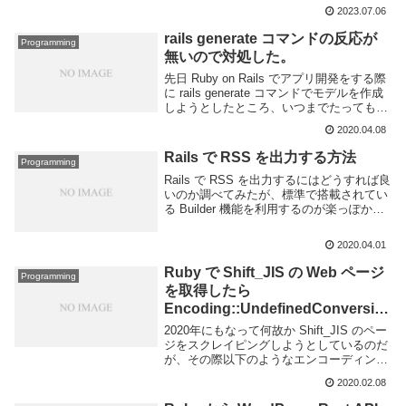
した。上記 DeepL のページよりアカウン
2023.07.06
トを作成し、無料プランで登録を行う。そ
の際、無料版であっても重複登...
rails generate コマンドの反応が
Programming
無いので対処した。
先日 Ruby on Rails でアプリ開発をする際
に rails generate コマンドでモデルを作成
しようとしたところ、いつまでたっても結
果が返ってこない事があった。通常であれ
2020.04.08
ば数秒で終わるはずが数分経っても画面に
何も表示されない...
Rails で RSS を出力する方法
Programming
Rails で RSS を出力するにはどうすれば良
いのか調べてみたが、標準で搭載されてい
る Builder 機能を利用するのが楽っぽかっ
たので試してみた。ググって出てくる情報
だと拡張子によって表示の出し分けを行う
2020.04.01
ものが多かったのだが Wor...
Ruby で Shift_JIS の Web ページ
Programming
を取得したら
Encoding::UndefinedConversio
nError from Windows-31J to
2020年にもなって何故か Shift_JIS のペー
UTF-8 と言われた
ジをスクレイピングしようとしているのだ
が、その際以下のようなエンコーディング
に関するエラーが出てしまった。該当のソ
2020.02.08
ースコードは以下のような感じ。Faraday
で URL から HTML...