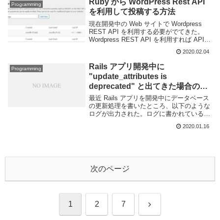
Ruby から WordPress Rest API
Programming
を利用して投稿する方法
現在開発中の Web サイトで Wordpress
REST API を利用する必要がでてきた。
Wordpress REST API を利用すれば API
経由で投稿や記事の一覧の取得、カテゴリ
2020.02.04
ーやタグの操作、画像のアップロードな
ど、Wor...
Rails アプリ開発中に
Programming
"update_attributes is
deprecated" と出てきた場合の対
処法
最近 Rails アプリを開発中にデータベース
の更新処理を書いたところ、以下のような
ログが出力された。ログに書かれているよ
うに update_attributes メソッド(と
2020.01.16
update_attributes!)は非推奨で Rails ...
次のページ
次
1
2
7