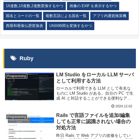
16進数,10進数,2進数変換するやつ
画像の EXIF を表示するやつ
国名とコードの一覧
複数言語による国名一覧
アプリ内通貨換算機
西暦和暦泰仏歴変換表
UNIX時間を変換するやつ
Ruby
LM Studio をローカル LLM サーバ
Programming
として利用する方法
ローカルで利用できる LLM として有名な
ものに LM Studio がある。自分の PC で生
成 AI と対話することができる便利なアプ
リケーションだが、ローカル LLM サーバ
2024.12.02
ーとしても利用できる。このページでは
LM Studio を...
Rails で言語ファイルを追加/編集
Programming
しても正常に認識されない場合の
対処方法
昨日 Rails で Web アプリの改修をしてい