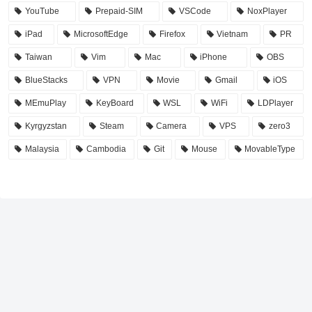
YouTube
Prepaid-SIM
VSCode
NoxPlayer
iPad
MicrosoftEdge
Firefox
Vietnam
PR
Taiwan
Vim
Mac
iPhone
OBS
BlueStacks
VPN
Movie
Gmail
iOS
MEmuPlay
KeyBoard
WSL
WiFi
LDPlayer
Kyrgyzstan
Steam
Camera
VPS
zero3
Malaysia
Cambodia
Git
Mouse
MovableType