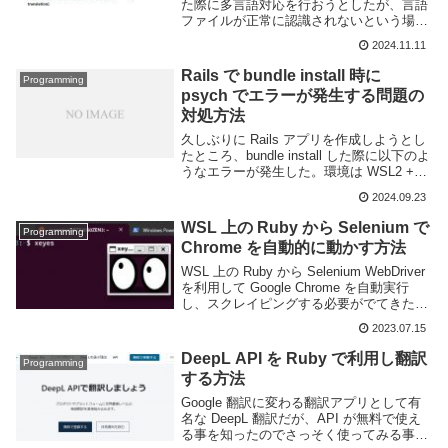
た際に多言語対応を行おうとしたが、言語
ファイルが正常に認識されないという場面
に遭遇した。元々 I18n と I18n-js を利用し
2024.11.11
て英語と日本語に対応していたのだが、今
回韓国語を追加しよう...
Rails で bundle install 時に
Programming
psych でエラーが発生する問題の
対処方法
久しぶりに Rails アプリを作成しようとし
たところ、bundle install した際に以下のよ
うなエラーが発生した。環境は WSL2 +
Ubuntu 22.04 + Ruby 3.2.2 + Rails 7.2.1調
2024.09.23
べてみると R...
WSL 上の Ruby から Selenium で
Programming
Chrome を自動的に動かす方法
WSL 上の Ruby から Selenium WebDriver
を利用して Google Chrome を自動実行
し、スクレイピングする必要がでてきた。
同様の処理は以前も書いた事があったのだ
2023.07.15
が、WSL や Ruby のバージョンも上が
り...
DeepL API を Ruby で利用し翻訳
Programming
する方法
Google 翻訳に変わる翻訳アプリとして有
名な DeepL 翻訳だが、API が無料で使え
る事を知ったのでさっそく使ってみる事に