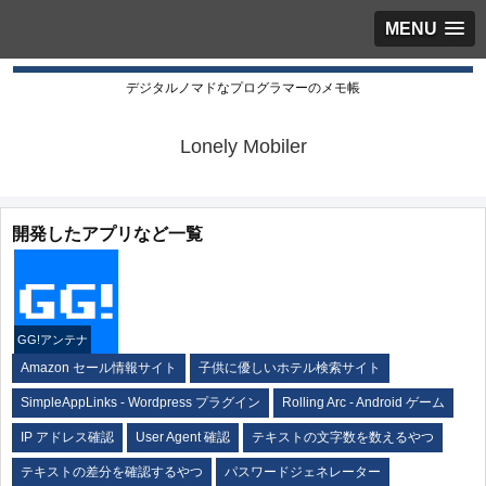
MENU
デジタルノマドなプログラマーのメモ帳
Lonely Mobiler
開発したアプリなど一覧
GG!アンテナ
Amazon セール情報サイト
子供に優しいホテル検索サイト
SimpleAppLinks - Wordpress プラグイン
Rolling Arc - Android ゲーム
IP アドレス確認
User Agent 確認
テキストの文字数を数えるやつ
テキストの差分を確認するやつ
パスワードジェネレーター