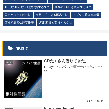
16進数,10進数,2進数変換するやつ
画像の EXIF を表示するやつ
国名とコードの一覧
複数言語による国名一覧
アプリ内通貨換算機
西暦和暦泰仏歴変換表
UNIX時間を変換するやつ
music
CDたくさん借りてきた。
music
tsutayaでレンタル半額デーだったのでつ
い。
2010.02.11
Franz Ferdinand