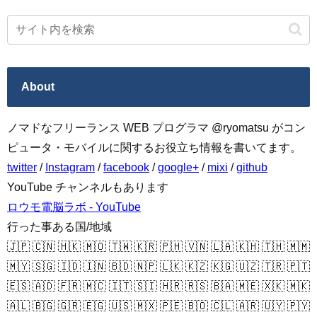
About
ノマドなフリーランス WEB プログラマ @ryomatsu がコン
ピュータ・モバイルに関するお役立ち情報を書いてます。
twitter
/
Instagram
/
facebook
/
google+
/
mixi
/
github
YouTube チャンネルもあります
ロウモ電脳ラボ - YouTube
行った事ある国/地域
🇯🇵 🇨🇳 🇭🇰 🇲🇴 🇹🇼 🇰🇷 🇵🇭 🇻🇳 🇱🇦 🇰🇭 🇹🇭 🇲🇲
🇲🇾 🇸🇬 🇮🇩 🇮🇳 🇧🇩 🇳🇵 🇱🇰 🇰🇿 🇰🇬 🇺🇿 🇹🇷 🇵🇹
🇪🇸 🇦🇩 🇫🇷 🇲🇨 🇮🇹 🇸🇮 🇭🇷 🇷🇸 🇧🇦 🇲🇪 🇽🇰 🇲🇰
🇦🇱 🇧🇬 🇬🇷 🇪🇬 🇺🇸 🇲🇽 🇵🇪 🇧🇴 🇨🇱 🇦🇷 🇺🇾 🇵🇾