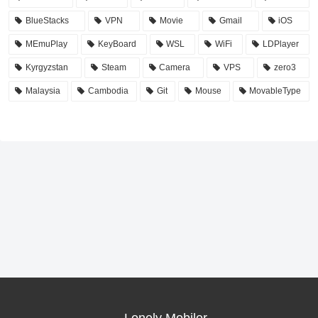
BlueStacks
VPN
Movie
Gmail
iOS
MEmuPlay
KeyBoard
WSL
WiFi
LDPlayer
Kyrgyzstan
Steam
Camera
VPS
zero3
Malaysia
Cambodia
Git
Mouse
MovableType