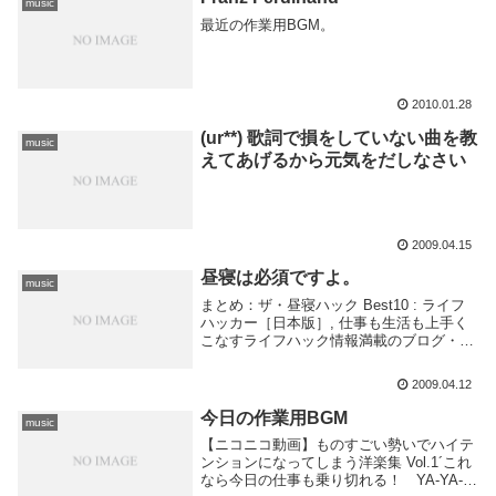
music
最近の作業用BGM。
2010.01.28
(ur**) 歌詞で損をしていない曲を教
music
えてあげるから元気をだしなさい
2009.04.15
昼寝は必須ですよ。
music
まとめ：ザ・昼寝ハック Best10 : ライフ
ハッカー［日本版］, 仕事も生活も上手く
こなすライフハック情報満載のブログ・メ
ディア仕事中に昼寝しても何も言われない
職場にいる俺が勝ち組！！！！！ さらに
2009.04.12
不定期に上司のでっかいイビキが聞こえ
る...
今日の作業用BGM
music
【ニコニコ動画】ものすごい勢いでハイテ
ンションになってしまう洋楽集 Vol.1´これ
なら今日の仕事も乗り切れる！ YA-YA-