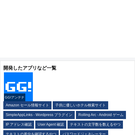
開発したアプリなど一覧
GG!アンテナ
Amazon セール情報サイト
子供に優しいホテル検索サイト
SimpleAppLinks - Wordpress プラグイン
Rolling Arc - Android ゲーム
IP アドレス確認
User Agent 確認
テキストの文字数を数えるやつ
テキストの差分を確認するやつ
パスワードジェネレーター