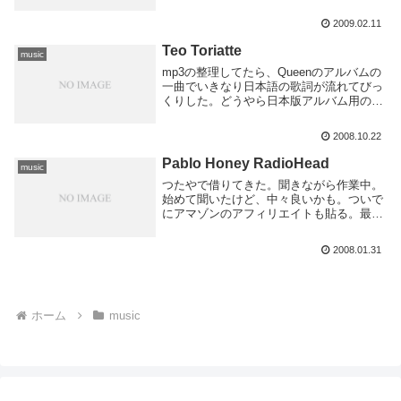
YA-YA-YA-!!
2009.02.11
Teo Toriatte
music
mp3の整理してたら、Queenのアルバムの
一曲でいきなり日本語の歌詞が流れてびっ
くりした。どうやら日本版アルバム用のボ
ーナストラックらしい。よーやるわ。
2008.10.22
Pablo Honey RadioHead
music
つたやで借りてきた。聞きながら作業中。
始めて聞いたけど、中々良いかも。ついで
にアマゾンのアフィリエイトも貼る。最近
覚えた。いろいろ種類があるなあ
2008.01.31
ホーム
music