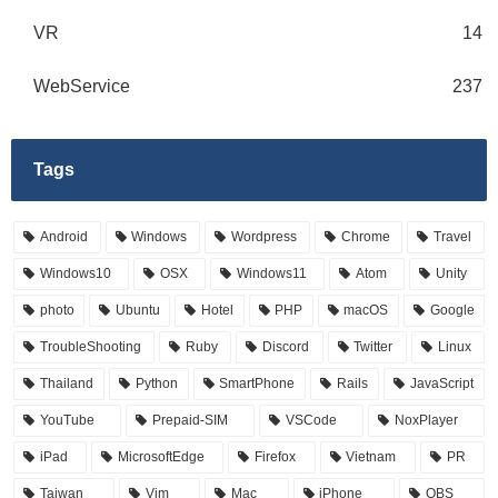
VR
14
WebService
237
Tags
Android
Windows
Wordpress
Chrome
Travel
Windows10
OSX
Windows11
Atom
Unity
photo
Ubuntu
Hotel
PHP
macOS
Google
TroubleShooting
Ruby
Discord
Twitter
Linux
Thailand
Python
SmartPhone
Rails
JavaScript
YouTube
Prepaid-SIM
VSCode
NoxPlayer
iPad
MicrosoftEdge
Firefox
Vietnam
PR
Taiwan
Vim
Mac
iPhone
OBS