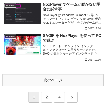
ん。ところで PC 向けのゲー...
NoxPlayer でゲームが動かない場
Software
合に試す事
NoxPlayer は Windows や macOS 等 PC
でスマートフォンのゲームを遊ぶのに便利
なエミュレーターだが、全てのゲームが快
適に動くわけではない。ゲームが動かない
2017.12.10
場合、NoxPlayer の設定を変更するなどし
て動くように...
SAOIF を NoxPlayer を使って PC
Software
で遊ぶ
ソードアート・オンライン インテグラ
ル・ファクターが先日リリースされた。
SAO の舞台となったアインクラッドで遊
べるスマホ向けの MMORPG のようだ。自
2017.12.10
分はゲームはなるべく PC でやりたいので
SAOIF も同様に PC でできないか...
次のページ
次
1
2
4