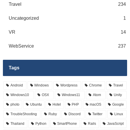
Travel
234
Uncategorized
1
VR
14
WebService
237
Tags
Android
Windows
Wordpress
Chrome
Travel
Windows10
OSX
Windows11
Atom
Unity
photo
Ubuntu
Hotel
PHP
macOS
Google
TroubleShooting
Ruby
Discord
Twitter
Linux
Thailand
Python
SmartPhone
Rails
JavaScript