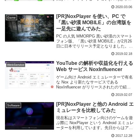
れる機能だ。これを利用する事で仮想マシ
2020.03.06
ンを動かすことができたり、より高速に動
作するこ...
[PR]NoxPlayer を使い、PC で
Game
「黒い砂漠 MOBILE」の台湾版を
一足先に遊んでみた
PC の人気 MMORPG 黒い砂漠のスマート
フォン版、「黒い砂漠 MOBILE」が2月26
日に日本でリリース予定となりました。現
在は事前登録受付中ということですがリリ
2019.02.18
ースが待ち遠しいですね。3D を多用した
綺麗なグラフィックで対人戦も熱い...
YouTube の解析や収益化を行える
WebService
Web サービス NoxInfluencer
ゲーム向け Android エミュレーターで有名
な Nox より新たなサービスである
NoxInfluencer がリリースされたので紹介
しよう。NoxInfluencer は YouTube の解析
2019.02.07
ツールと収益化プログラムの2つを提供す
る...
[PR]NoxPlayer と他の Android エ
Software
ミュレータを比較してみた
現在私はスマートフォン向けのゲームを遊
ぶ際に NoxPlayer という Android エミュレ
ーターを利用しています。先日からはアズ
ールレーンのイベントも始まり忙しい日々
2017.12.28
ですね。資金が足りなくて建造できませ