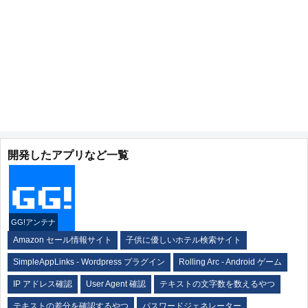
開発したアプリなど一覧
GG!アンテナ
Amazon セール情報サイト
子供に優しいホテル検索サイト
SimpleAppLinks - Wordpress プラグイン
Rolling Arc - Android ゲーム
IP アドレス確認
User Agent 確認
テキストの文字数を数えるやつ
テキストの差分を確認するやつ
パスワードジェネレーター