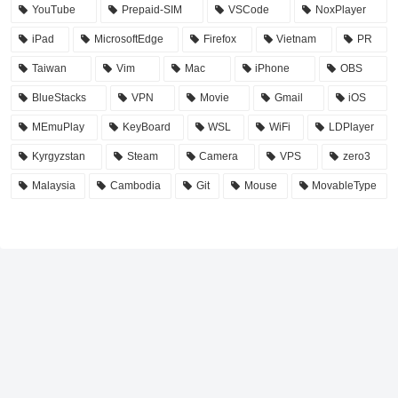
YouTube
Prepaid-SIM
VSCode
NoxPlayer
iPad
MicrosoftEdge
Firefox
Vietnam
PR
Taiwan
Vim
Mac
iPhone
OBS
BlueStacks
VPN
Movie
Gmail
iOS
MEmuPlay
KeyBoard
WSL
WiFi
LDPlayer
Kyrgyzstan
Steam
Camera
VPS
zero3
Malaysia
Cambodia
Git
Mouse
MovableType