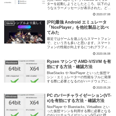
ターを起動しようとしたところ、以下のよ
うなエラーメッセージが表示された。どう
やら vboxrt.dll が無いらしい。vboxrt.dll は
2020.07.08
VirtualBox で利用される ...
[PR]最強 Android エミュレータ
Game
「NoxPlayer」を他社製品と比べ
てみた
最近ではゲームを遊ぶならスマートフォン
で、という方も多いと思います。スマート
フォンの性能が向上するにつれグラフィッ
クの質やコンテンツ内容もコンシューマや
2020.06.08
PC 向けタイトルに引けを取らないレベル
にまで上がっており、ゲーマー人口もどん
Ryzen マシンで AMD-V/SVM を有
Hardware
どん増加...
効にする方法・確認方法
BlueStacks や NoxPlayer といった仮想マ
シン・エミュレーターの性能をフルに発揮
する際に必要となるのがハードウェアによ
る仮想化支援技術だ。Intel であれば Intel
2020.05.28
VT, AMD であれば AMD-V や SVM ...
PC のバーチャライゼーション(VT-
Windows
x)を有効にする方法・確認方法
NoxPlayer や Bluestacks, Virtualbox とい
った仮想マシンを利用する際に必要となる
のがバーチャライゼーション(VT-x)と呼ば