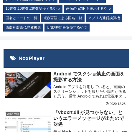
16進数,10進数,2進数変換するやつ
画像の EXIF を表示するやつ
国名とコードの一覧
複数言語による国名一覧
アプリ内通貨換算機
西暦和暦泰仏歴変換表
UNIX時間を変換するやつ
NoxPlayer
Android でスクショ禁止の画面を
Mobile
撮影する方法
Android アプリを利用していると、画面の
スクリーンショットを撮りたい場面がある
と思う。通常 Android であれば電源ボタン
+音量下ボタンを押せばスクリーンショッ
2020.12.28
トを撮影することができるが、稀に撮影で
きない場合がある。このように「T...
「vboxrt.dll が見つからない」と
Windows
いうエラーメッセージが出たので
対処
先日 NoxPlayer という Android エミュレー