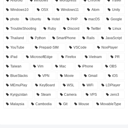
Android
Windows
Wordpress
Chrome
Travel
Windows10
OSX
Windows11
Atom
Unity
photo
Ubuntu
Hotel
PHP
macOS
Google
TroubleShooting
Ruby
Discord
Twitter
Linux
Thailand
Python
SmartPhone
Rails
JavaScript
YouTube
Prepaid-SIM
VSCode
NoxPlayer
iPad
MicrosoftEdge
Firefox
Vietnam
PR
Taiwan
Vim
Mac
iPhone
OBS
BlueStacks
VPN
Movie
Gmail
iOS
MEmuPlay
KeyBoard
WSL
WiFi
LDPlayer
Kyrgyzstan
Steam
Camera
VPS
zero3
Malaysia
Cambodia
Git
Mouse
MovableType