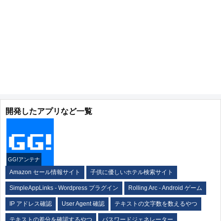
開発したアプリなど一覧
GG!アンテナ
Amazon セール情報サイト
子供に優しいホテル検索サイト
SimpleAppLinks - Wordpress プラグイン
Rolling Arc - Android ゲーム
IP アドレス確認
User Agent 確認
テキストの文字数を数えるやつ
テキストの差分を確認するやつ
パスワードジェネレーター