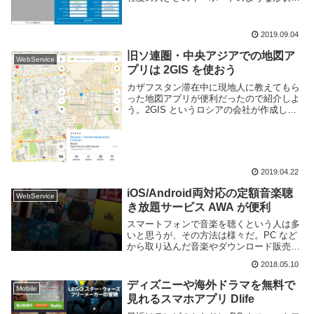
カスタマイズ性が高く、ゲームやフォトシ
ョップ等のショートカットキーを多用する
アプリケーションを頻繁に利用する人向け
2019.09.04
のデバイスだ...
旧ソ連圏・中央アジアでの地図ア
WebService
プリは 2GIS を使おう
カザフスタン滞在中に現地人に教えてもら
った地図アプリが便利だったので紹介しよ
う。2GIS というロシアの会社が作成した
地図アプリで、ロシアやウクライナなどの
東欧に、カザフスタンやキルギスといった
中央アジアを含む旧ソ連圏の情報が充実し
てるアプ...
2019.04.22
iOS/Android両対応の定額音楽聴
WebService
き放題サービス AWA が便利
スマートフォンで音楽を聴くという人は多
いと思うが、その方法は様々だ。PC など
から取り込んだ音楽やダウンロード販売し
たものを聴いたり、ネットラジオや
2018.05.10
Spotify のようなストリーミングサービス
を利用する人もいるだろう。今回紹介する
ディズニーや海外ドラマを無料で
Mobile
AW...
見れるスマホアプリ Dlife