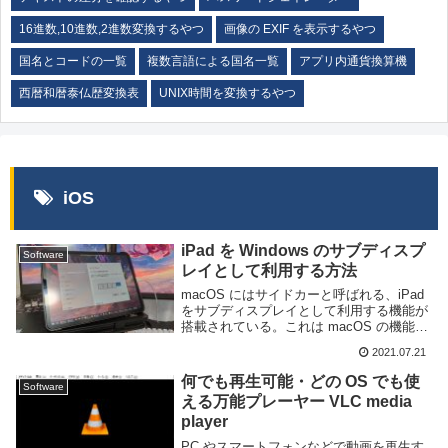
16進数,10進数,2進数変換するやつ
画像の EXIF を表示するやつ
国名とコードの一覧
複数言語による国名一覧
アプリ内通貨換算機
西暦和暦泰仏歴変換表
UNIX時間を変換するやつ
iOS
iPad を Windows のサブディスプ
Software
レイとして利用する方法
macOS にはサイドカーと呼ばれる、iPad
をサブディスプレイとして利用する機能が
搭載されている。これは macOS の機能な
ので当然 Windows では利用できない。し
2021.07.21
かし、iPad ユーザーの中には Windows を
利用している...
何でも再生可能・どの OS でも使
Software
える万能プレーヤー VLC media
player
PC やスマートフォンなどで動画を再生す