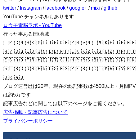
twitter
/
Instagram
/
facebook
/
google+
/
mixi
/
github
YouTube チャンネルもあります
ロウモ電脳ラボ - YouTube
行った事ある国/地域
🇯🇵 🇨🇳 🇭🇰 🇲🇴 🇹🇼 🇰🇷 🇵🇭 🇻🇳 🇱🇦 🇰🇭 🇹🇭 🇲🇲
🇲🇾 🇸🇬 🇮🇩 🇮🇳 🇧🇩 🇳🇵 🇱🇰 🇰🇿 🇰🇬 🇺🇿 🇹🇷 🇵🇹
🇪🇸 🇦🇩 🇫🇷 🇲🇨 🇮🇹 🇸🇮 🇭🇷 🇷🇸 🇧🇦 🇲🇪 🇽🇰 🇲🇰
🇦🇱 🇧🇬 🇬🇷 🇪🇬 🇺🇸 🇲🇽 🇵🇪 🇧🇴 🇨🇱 🇦🇷 🇺🇾 🇵🇾
🇧🇷 🇦🇺
ブログ運営歴は20年、現在の総記事数は4500以上・月間PV
は約5万です
記事広告などに関しては以下のページをご覧ください。
広告掲載・記事広告について
プライバシーポリシー