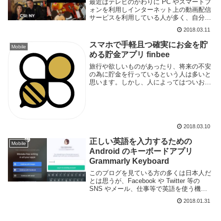
最近はテレビのかわりに PC やスマートフ
ォンを利用しインターネット上の動画配信
サービスを利用している人が多く、自分も
よくアマゾンプライムビデオで映画やアニ
2018.03.11
メなどを見る事があります。他のサービス
ですと Netflix や Hulu, Abe...
スマホで手軽且つ確実にお金を貯
Mobile
める貯金アプリ finbee
旅行や欲しいものがあったり、将来の不安
の為に貯金を行っているという人は多いと
思います。しかし、人によってはついお金
を浪費してしまう、節約したくてもどうす
れば良いかわからないなど、貯金する事が
難しいという人もいるのではないでしょう
か。貯金はし...
2018.03.10
正しい英語を入力するための
Mobile
Android のキーボードアプリ
Grammarly Keyboard
このブログを見ている方の多くは日本人だ
とは思うが、Facebook や Twitter 等の
SNS やメール、仕事等で英語を使う機会
のある方もいるだろう。しかし英語は日本
2018.01.31
人にとっては難しい言語だ。特にリーディ
ングはなんとなくできるけどライ...