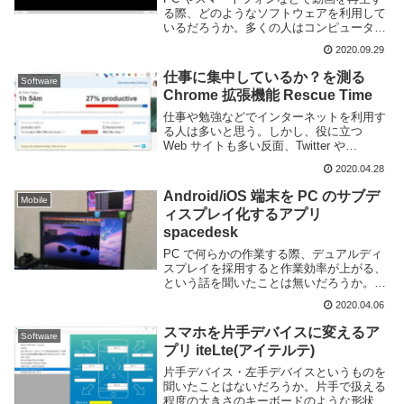
る際、どのようなソフトウェアを利用して
いるだろうか。多くの人はコンピュータに
最初からインストールしてある標準のプレ
2020.09.29
ーヤーを利用しているのではないかと思
う。しかし、標準プレイヤーというのは得
仕事に集中しているか？を測る
Software
てして低機能...
Chrome 拡張機能 Rescue Time
仕事や勉強などでインターネットを利用す
る人は多いと思う。しかし、役に立つ
Web サイトも多い反面、Twitter や
Facebook, YouTube のような時間を浪費し
2020.04.28
てしまう Web サイトもある。ちょっと確
認するだけのつもりがず...
Android/iOS 端末を PC のサブデ
Mobile
ィスプレイ化するアプリ
spacedesk
PC で何らかの作業する際、デュアルディ
スプレイを採用すると作業効率が上がる、
という話を聞いたことは無いだろうか。単
純に画面が二倍になればその分表示できる
2020.04.06
情報量が増えウインドウの切替の手間など
が省けるため、より効率よく作業を行える
スマホを片手デバイスに変えるア
Software
というわけ...
プリ iteLte(アイテルテ)
片手デバイス・左手デバイスというものを
聞いたことはないだろうか。片手で扱える
程度の大きさのキーボードのような形状で