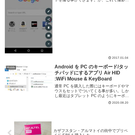
れるのは画面全体なので、誰かに共有した
いなどという時に、余計な部分まで入って
しまいます。かといって画像編集ソフトを
別途...
2017.01.04
Android を PC のキーボード/タッ
Mobile
チパッドにするアプリ Air HID
:WiFi Mouse & KeyBoard
通常 PC を購入した際にはキーボードやマ
ウスもセットでついてくる事が多い。しか
し最近はタブレット PC のようにキーボー
ドが付属していないマシンもあるようだ。
2020.08.20
また、長く使っていると壊れてしまう事も
ある。もし手元にキーボード・マウスが無
いが...
カザフスタン・アルマトイの街中でプリペ