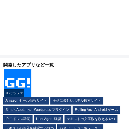
開発したアプリなど一覧
GG!アンテナ
Amazon セール情報サイト
子供に優しいホテル検索サイト
SimpleAppLinks - Wordpress プラグイン
Rolling Arc - Android ゲーム
IP アドレス確認
User Agent 確認
テキストの文字数を数えるやつ
テキストの差分を確認するやつ
パスワードジェネレーター