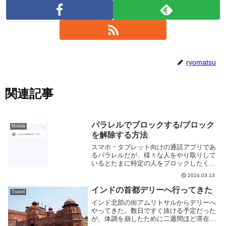
ryomatsu
関連記事
パラレルでブロックする/ブロック
Mobile
を解除する方法
スマホ・タブレット向けの通話アプリであ
るパラレルだが、様々な人をやり取りして
いるとたまに特定の人をブロックしたくな
ることがある。迷惑なユーザーや会話した
2024.03.13
くない人はブロックしてしまえば個別のや
り取りなどができなくなる。このページで
インドの首都デリーへ行ってきた
Travel
はパラレルで...
インド北部の街アムリトサルからデリーへ
やってきた。数日ですぐ抜ける予定だった
が、体調を崩したために二週間ほど滞在し