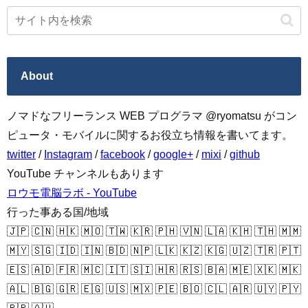
About
ノマドなフリーランス WEB プログラマ @ryomatsu がコン
ピュータ・モバイルに関するお役立ち情報を書いてます。
twitter
/
Instagram
/
facebook
/
google+
/
mixi
/
github
YouTube チャンネルもあります
ロウモ電脳ラボ - YouTube
行った事ある国/地域
🇯🇵 🇨🇳 🇭🇰 🇲🇴 🇹🇼 🇰🇷 🇵🇭 🇻🇳 🇱🇦 🇰🇭 🇹🇭 🇲🇲
🇲🇾 🇸🇬 🇮🇩 🇮🇳 🇧🇩 🇳🇵 🇱🇰 🇰🇿 🇰🇬 🇺🇿 🇹🇷 🇵🇹
🇪🇸 🇦🇩 🇫🇷 🇲🇨 🇮🇹 🇸🇮 🇭🇷 🇷🇸 🇧🇦 🇲🇪 🇽🇰 🇲🇰
🇦🇱 🇧🇬 🇬🇷 🇪🇬 🇺🇸 🇲🇽 🇵🇪 🇧🇴 🇨🇱 🇦🇷 🇺🇾 🇵🇾