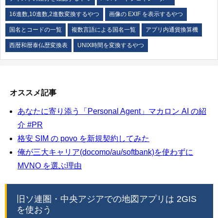
16進数,10進数,2進数変換するやつ
画像の EXIF を表示するやつ
国名とコードの一覧
複数言語による国名一覧
アプリ内通貨換算機
西暦和暦泰仏歴変換表
UNIX時間を変換するやつ
オススメ記事
あなたに寄り添う「Personal Agent」マカロン AI の紹
介 #PR
格安 SIM の povo を新規契約してみた
俺が三大キャリア(docomo/au/softbank)を使わずに
MVNO を選ぶ理由
旧ソ連圏・中央アジアでの地図アプリは 2GIS
を使おう