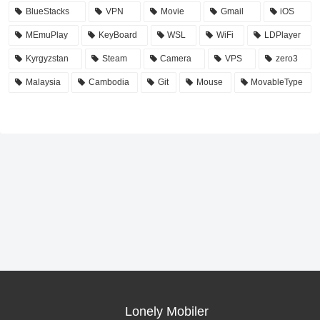
BlueStacks
VPN
Movie
Gmail
iOS
MEmuPlay
KeyBoard
WSL
WiFi
LDPlayer
Kyrgyzstan
Steam
Camera
VPS
zero3
Malaysia
Cambodia
Git
Mouse
MovableType
Lonely Mobiler