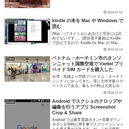
てしまった。酷暑期であったこともありあ
まり外には出歩いていないが面白い街だ。
デリーの場所や行き方などデリーはインド
2019.07.01
北部の内陸部...
kindle の本を Mac や Windows で
Software
読む
(Mac ってタイトルにあるけど完全には読
めてないです...。)普段電子書籍は Kindle
で読んでるので, Kindle for Mac が Mac
App Store にあると聞いてさっそくインス
2013.12.13
トールして見ました。が、どうやら日本
の...
ベトナム・ホーチミン市のタンソ
Travel
ンニャット国際空港で Viettel プリ
ペイド SIM カードを購入した
台湾・高雄より空路でベトナム・ホーチミ
ンシティにやってきた。実に七年半振りの
ベトナムである。最もその時は入国も出国
も陸路で抜けたので空港へ行くのは初めて
2018.11.27
だ。さて異国の地へ降り立った際にまずや
るべきことは現地通貨の入手、そして現地
Android でスクショのクロップや
Mobile
のプリペイド...
編集を行うアプリ Screenshot
Crop & Share
Android では通常電源ボタン+音量ダウン
ボタンを同時に押す事でスクリーンショッ
トを撮る事ができます。が、これで撮影さ