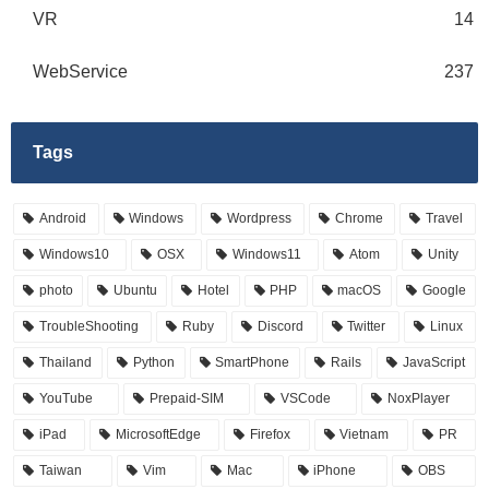
VR
14
WebService
237
Tags
Android
Windows
Wordpress
Chrome
Travel
Windows10
OSX
Windows11
Atom
Unity
photo
Ubuntu
Hotel
PHP
macOS
Google
TroubleShooting
Ruby
Discord
Twitter
Linux
Thailand
Python
SmartPhone
Rails
JavaScript
YouTube
Prepaid-SIM
VSCode
NoxPlayer
iPad
MicrosoftEdge
Firefox
Vietnam
PR
Taiwan
Vim
Mac
iPhone
OBS