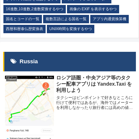
16進数,10進数,2進数変換するやつ
画像の EXIF を表示するやつ
国名とコードの一覧
複数言語による国名一覧
アプリ内通貨換算機
西暦和暦泰仏歴変換表
UNIX時間を変換するやつ
Russia
ロシア語圏・中央アジア等のタク
Travel
シー配車アプリは Yandex.Taxi を
利用しよう
タクシーはピンポイントで好きなところに
行けて便利ではあるが、海外ではメーター
を利用しなかったり旅行者には高めの値段
を要求する、そもそも言葉が通じない、と
いった様々な問題があり敷居が高い。その
問題を解決するためにタクシー配車アプリ
がある。アプ...