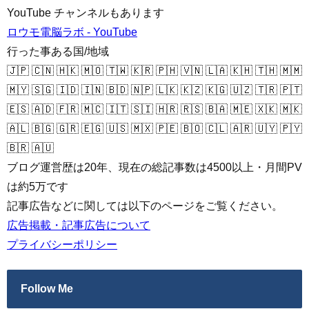
YouTube チャンネルもあります
ロウモ電脳ラボ - YouTube
行った事ある国/地域
🇯🇵 🇨🇳 🇭🇰 🇲🇴 🇹🇼 🇰🇷 🇵🇭 🇻🇳 🇱🇦 🇰🇭 🇹🇭 🇲🇲
🇲🇾 🇸🇬 🇮🇩 🇮🇳 🇧🇩 🇳🇵 🇱🇰 🇰🇿 🇰🇬 🇺🇿 🇹🇷 🇵🇹
🇪🇸 🇦🇩 🇫🇷 🇲🇨 🇮🇹 🇸🇮 🇭🇷 🇷🇸 🇧🇦 🇲🇪 🇽🇰 🇲🇰
🇦🇱 🇧🇬 🇬🇷 🇪🇬 🇺🇸 🇲🇽 🇵🇪 🇧🇴 🇨🇱 🇦🇷 🇺🇾 🇵🇾
🇧🇷 🇦🇺
ブログ運営歴は20年、現在の総記事数は4500以上・月間PV
は約5万です
記事広告などに関しては以下のページをご覧ください。
広告掲載・記事広告について
プライバシーポリシー
Follow Me