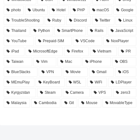
photo
Ubuntu
Hotel
PHP
macOS
Google
TroubleShooting
Ruby
Discord
Twitter
Linux
Thailand
Python
SmartPhone
Rails
JavaScript
YouTube
Prepaid-SIM
VSCode
NoxPlayer
iPad
MicrosoftEdge
Firefox
Vietnam
PR
Taiwan
Vim
Mac
iPhone
OBS
BlueStacks
VPN
Movie
Gmail
iOS
MEmuPlay
KeyBoard
WSL
WiFi
LDPlayer
Kyrgyzstan
Steam
Camera
VPS
zero3
Malaysia
Cambodia
Git
Mouse
MovableType