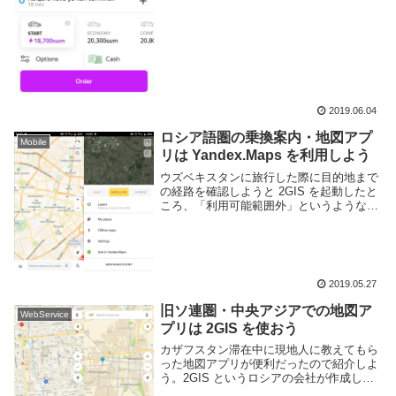
2019.06.04
ロシア語圏の乗換案内・地図アプ
Mobile
リは Yandex.Maps を利用しよう
ウズベキスタンに旅行した際に目的地まで
の経路を確認しようと 2GIS を起動したと
ころ、「利用可能範囲外」というようなメ
ッセージが表示されて利用できなかった。
どうやら 2GIS はウズベキスタンには対応
していないらしい。変わりの地図アプリ
が...
2019.05.27
旧ソ連圏・中央アジアでの地図ア
WebService
プリは 2GIS を使おう
カザフスタン滞在中に現地人に教えてもら
った地図アプリが便利だったので紹介しよ
う。2GIS というロシアの会社が作成した
地図アプリで、ロシアやウクライナなどの