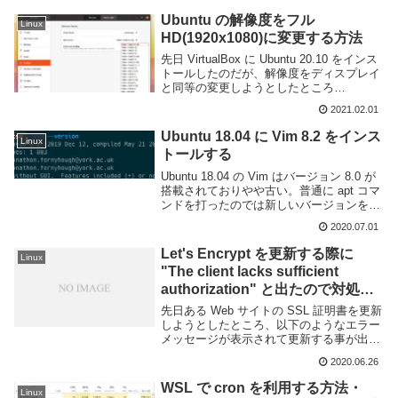
れば作業効率をより向上できるので...
Ubuntu の解像度をフル
Linux
HD(1920x1080)に変更する方法
先日 VirtualBox に Ubuntu 20.10 をインス
トールしたのだが、解像度をディスプレイ
と同等の変更しようとしたところ
1920x1080 を選択することができなかっ
2021.02.01
た。このように何故か 1920x1080 は選択
肢に無い。...
Ubuntu 18.04 に Vim 8.2 をインス
Linux
トールする
Ubuntu 18.04 の Vim はバージョン 8.0 が
搭載されておりやや古い。普通に apt コマ
ンドを打ったのでは新しいバージョンを利
用する事ができない。どうにかして現時点
2020.07.01
での最新版である 8.2 を Ubuntu 18.04
に...
Let's Encrypt を更新する際に
Linux
"The client lacks sufficient
authorization" と出たので対処し
た
先日ある Web サイトの SSL 証明書を更新
しようとしたところ、以下のようなエラー
メッセージが表示されて更新する事が出来
なかった。どうも Let's Encrypt の認証の
2020.06.26
際に、生成される認証用のファイルではな
く何等かの HTML が...
WSL で cron を利用する方法・
Linux