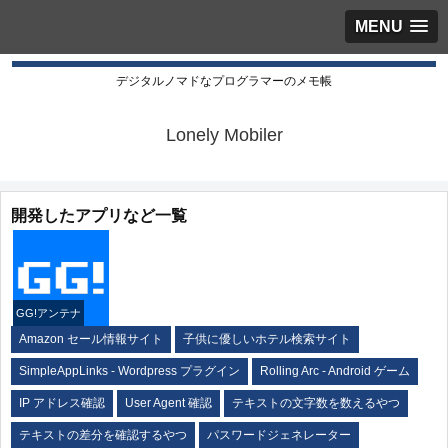
MENU
デジタルノマドなプログラマーのメモ帳
Lonely Mobiler
開発したアプリなど一覧
GG!アンテナ
Amazon セール情報サイト
子供に優しいホテル検索サイト
SimpleAppLinks - Wordpress プラグイン
Rolling Arc - Android ゲーム
IP アドレス確認
User Agent 確認
テキストの文字数を数えるやつ
テキストの差分を確認するやつ
パスワードジェネレーター