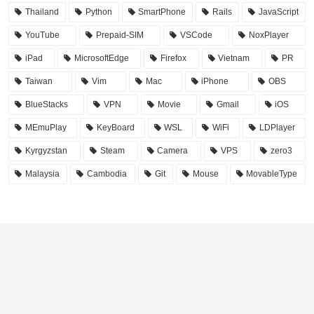
Thailand
Python
SmartPhone
Rails
JavaScript
YouTube
Prepaid-SIM
VSCode
NoxPlayer
iPad
MicrosoftEdge
Firefox
Vietnam
PR
Taiwan
Vim
Mac
iPhone
OBS
BlueStacks
VPN
Movie
Gmail
iOS
MEmuPlay
KeyBoard
WSL
WiFi
LDPlayer
Kyrgyzstan
Steam
Camera
VPS
zero3
Malaysia
Cambodia
Git
Mouse
MovableType