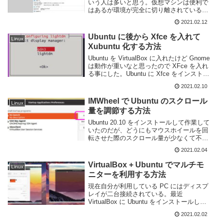
いう人は多いと思う。仮想マシンは便利で
はあるが環境が完全に切り離されているた
め、ファイルなどのやり取りを行うのが
2021.02.12
少々面倒くさい。VirtualBox であれば、設
定を少し変更するだけでホスト OS にあ...
Ubuntu に後から Xfce を入れて
Linux
Xubuntu 化する方法
Ubuntu を VirtualBox に入れたけど Gnome
は動作が重いなと思ったので XFce を入れ
る事にした。Ubuntu に Xfce をインストー
ルするには大まかに分けて Xfce のみをイ
2021.02.10
ンストールする方法と xubunt...
IMWheel で Ubuntu のスクロール
Linux
量を調節する方法
Ubuntu 20.10 をインストールして作業して
いたのだが、どうにもマウスホイールを回
転させた際のスクロール量が少なくて不便
であった。設定を開いてもスクロール量を
2021.02.04
変更する方法が無いため調べたところ、
IMWheel というソフトウェアを利...
VirtualBox + Ubuntu でマルチモ
Linux
ニターを利用する方法
現在自分が利用している PC にはディスプ
レイが二台接続されている。最近
VirtualBox に Ubuntu をインストールして
色々作業しているのだが、一つの仮想マシ
2021.02.02
ンで複数のディスプレイに画面を表示でき