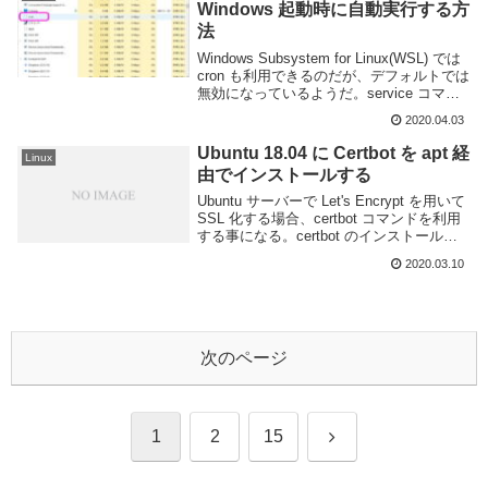
Windows 起動時に自動実行する方
法
Windows Subsystem for Linux(WSL) では
cron も利用できるのだが、デフォルトでは
無効になっているようだ。service コマン
ドで確認すると以下のように not running
2020.04.03
と表示される。なので利用の...
Ubuntu 18.04 に Certbot を apt 経
Linux
由でインストールする
Ubuntu サーバーで Let's Encrypt を用いて
SSL 化する場合、certbot コマンドを利用
する事になる。certbot のインストール方
法は公式からLet's Encrypt を利用するため
2020.03.10
の certbot コマン...
次のページ
次
1
2
15
へ