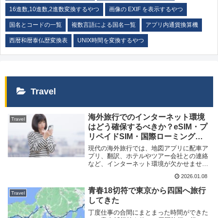
16進数,10進数,2進数変換するやつ
画像の EXIF を表示するやつ
国名とコードの一覧
複数言語による国名一覧
アプリ内通貨換算機
西暦和暦泰仏歴変換表
UNIX時間を変換するやつ
Travel
海外旅行でのインターネット環境
Travel
はどう確保するべきか？eSIM・プ
リペイドSIM・国際ローミング・
モバイル Wi-Fi ルーターをそれぞ
現代の海外旅行では、地図アプリに配車ア
れ比較
プリ、翻訳、ホテルやツアー会社との連絡
など、インターネット環境が欠かせませ
ん。しかし、海外では日本で利用している
2026.01.08
スマートフォンがそのまま使えるとは限ら
ないため、通信手段をどうするかは考える
青春18切符で東京から四国へ旅行
Travel
必要があります...
してきた
丁度仕事の合間にまとまった時間ができた