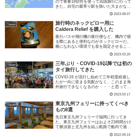
ので青春18切符を使って四国旅行に行って
きた。自宅の最寄り駅を除いた大まかなル
ートは以下の通り。乗り換え全部書くと大
2023.08.07
変なので駅舎を出たところだけ記載する。
東京→熱海→大垣→岡山岡山→高松→阿波
旅行時のネックピロー用に
Travel
池田→高知...
Caldera Relief を購入した
夜行バスや飛行機の夜行便など、機内で寝
る際にあると便利なのがネックピローだ。
横になれない環境でも首を固定させること
である程度寝やすくなる。しかし、普通の
2023.03.20
ネックピローはかさばる且つ重量がある
し、空気式であれば膨らます/萎める手間
三年ぶり・COVID-19以降では初の
Travel
もかかる。その...
タイ旅行してきた
COVID-19 が流行し始めて三年程度経過し
たが一向に収まる気配がなく、このまま海
外旅行できなくなるのか・・・と思ってい
たら、去年あたりからあっさり各国の国境
2023.03.17
か解放され始めた。別に感染者数が減って
いるわけでもないのでもう撲滅は諦めたの
東京九州フェリーに持ってくべき
Travel
か、...
もの8選
先日東京九州フェリーで福岡に行ってき
た。東京九州フェリーはおよそ21時間かけ
て横須賀と北九州を結ぶ航路で船内で過ご
す時間が長い。そのため快適に過ごすには
2022.09.14
事前の準備が大事だ。このページでは東京