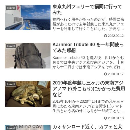
九州フェリー乗船の際に準備しておくとよ
東京九州フェリーで福岡に行って
Travel
いものをいく...
みた
福岡へ行く用事があったのだが、時間に余
裕があったので去年就航した東京九州フェ
リーを利用して行くことにした。折角なの
でメモがわりに残しておこう。東京九州フ
2022.09.12
ェリーという名だが正確には神奈川県の横
須賀港から北九州市の門治港を結ぶ旅客用
Karrimor Tribute 40 を一年間使っ
Travel
のフェリー航...
てみた感想
Karrimor Tribute 40 を購入後、四月から七
月までは中央アジア及び南アジアを、十月
から十二月までは東南アジアをそれぞれ旅
行したのであらためてレビューをしてみよ
2020.01.17
うと思う。製品の大まかな仕様やファース
トインプレッションについては...
2019年度年越し三ヶ月の東南アジ
Travel
アノマド(外こもり)にかかった費用
など
2019年10月から2020年1月までの凡そ三ヶ
月にわたる東南アジア(と台湾少し)ノマド
生活という名の外こもりが一旦終了となり
日本に帰国した。実際にどのような生活を
2020.01.13
していたのか・かかった費用などを簡単に
書いてみよう。東南アジア滞在のスケジ
カオサンロード近く、カフェと犬
Travel
ュ...