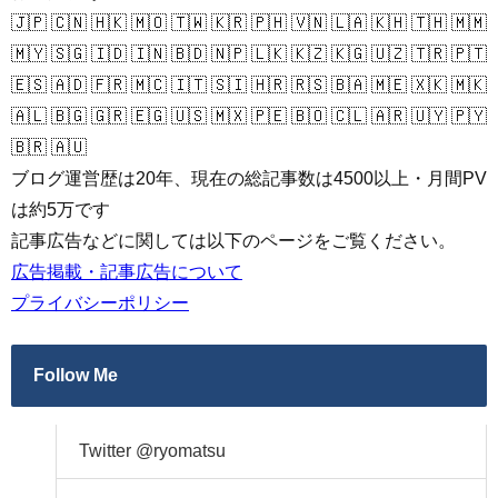
🇯🇵 🇨🇳 🇭🇰 🇲🇴 🇹🇼 🇰🇷 🇵🇭 🇻🇳 🇱🇦 🇰🇭 🇹🇭 🇲🇲
🇲🇾 🇸🇬 🇮🇩 🇮🇳 🇧🇩 🇳🇵 🇱🇰 🇰🇿 🇰🇬 🇺🇿 🇹🇷 🇵🇹
🇪🇸 🇦🇩 🇫🇷 🇲🇨 🇮🇹 🇸🇮 🇭🇷 🇷🇸 🇧🇦 🇲🇪 🇽🇰 🇲🇰
🇦🇱 🇧🇬 🇬🇷 🇪🇬 🇺🇸 🇲🇽 🇵🇪 🇧🇴 🇨🇱 🇦🇷 🇺🇾 🇵🇾
🇧🇷 🇦🇺
ブログ運営歴は20年、現在の総記事数は4500以上・月間PV
は約5万です
記事広告などに関しては以下のページをご覧ください。
広告掲載・記事広告について
プライバシーポリシー
Follow Me
Twitter @ryomatsu