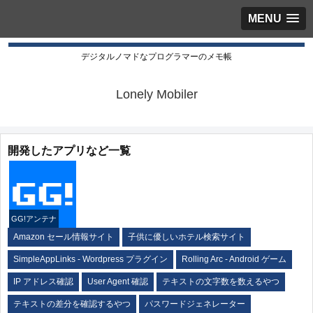
MENU
デジタルノマドなプログラマーのメモ帳
Lonely Mobiler
開発したアプリなど一覧
GG!アンテナ
Amazon セール情報サイト
子供に優しいホテル検索サイト
SimpleAppLinks - Wordpress プラグイン
Rolling Arc - Android ゲーム
IP アドレス確認
User Agent 確認
テキストの文字数を数えるやつ
テキストの差分を確認するやつ
パスワードジェネレーター