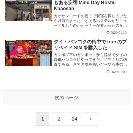
もある安宿 Mind Day Hostel
Khaosan
カオサンロードの近くで安宿を探していた
ら以前泊まったことあるホステルがリニュ
ーアルしたのかオーナーが変わったのか、
とにかく別の名前のホステルに変わってた
2020.01.10
ので気になって泊まってみることにした。
場所はカオサンロードに繋がる
タイ・バンコクの街中で true のプ
Travel
Chakrabong...
リペイド SIM を購入した
カンボジアのカンポットから陸路でタイの
首都バンコクにやってきた。半年ぶりの訪
泰である。さて国境を跨いだらやる事の一
つにプリペイド SIM の購入がある。タイ
2020.01.09
へは空路で行く事が多かったので毎回空港
で購入していたのだが、今回は陸路なので
その方法...
次のページ
次
1
2
24
へ