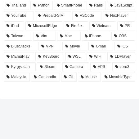
Thailand
Python
SmartPhone
Rails
JavaScript
YouTube
Prepaid-SIM
VSCode
NoxPlayer
iPad
MicrosoftEdge
Firefox
Vietnam
PR
Taiwan
Vim
Mac
iPhone
OBS
BlueStacks
VPN
Movie
Gmail
iOS
MEmuPlay
KeyBoard
WSL
WiFi
LDPlayer
Kyrgyzstan
Steam
Camera
VPS
zero3
Malaysia
Cambodia
Git
Mouse
MovableType