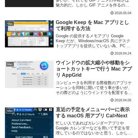
多いが、それでも GIF アニメの手軽さは
魅力的だ。しかし GIF アニメを作るのは
結構面倒くさい。Mac を利用しているので
2018.05.04
あれば Gifski というアプリを利用する事で
簡単に動画から GIF ...
Google Keep を Mac アプリとし
Mac
て利用する方法
Google の提供するメモアプリ Google
Keep だが、Windows/macOS 共にデスク
トップアプリを提供していない為、PC 環
境からでは Web ブラウザからアクセスす
2018.04.24
る必要がある。基本的にはそれで問題ない
事が多いが、人に...
ウインドウの拡大縮小や移動をシ
Mac
ョートカットキーで行う Mac アプ
リ AppGrid
コンピュータを利用する際複数のアプリケ
ーションを同時に開いて使う事が多いが、
その際どのようにウインドウを配置する
か、については結構悩む事があると思う。
2018.04.05
それにウインドウはマウスで移動や拡大縮
小をしているとどうしてもピッタリサイズ
直近の予定をメニューバーに表示
Mac
を合わせる事が...
する macOS 用アプリ Cal>Next
忙しい人であればカレンダーアプリや
Google カレンダーなどを用いて予定を管
理しているのではないかと思う。しかしち
ょっと予定を確認する為だけにアプリや