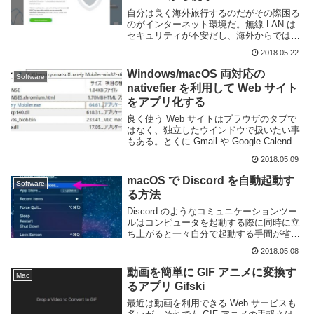
自分は良く海外旅行するのだがその際困る
のがインターネット環境だ。無線 LAN は
セキュリティが不安だし、海外からでは日
本の Web サイトに接続できない事があ
2018.05.22
る。それに国によっては検閲によりアクセ
スできない Web サイトもある。そういっ
Windows/macOS 両対応の
Software
た...
nativefier を利用して Web サイト
をアプリ化する
良く使う Web サイトはブラウザのタブで
はなく、独立したウインドウで扱いたい事
もある。とくに Gmail や Google Calendar
のような Web アプリはデスクトップアプ
2018.05.09
リとしてそのまま利用できるほど高機能
だ。他にもブラウザ...
macOS で Discord を自動起動す
Software
る方法
Discord のようなコミュニケーションツー
ルはコンピュータを起動する際に同時に立
ち上がると一々自分で起動する手間が省け
て便利だ。しかし、macOS 版の Discord
2018.05.08
は Windows 版のように Discord 内の設定
から自動起...
動画を簡単に GIF アニメに変換す
Mac
るアプリ Gifski
最近は動画を利用できる Web サービスも