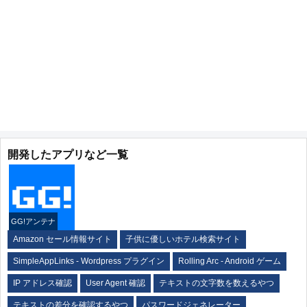
開発したアプリなど一覧
GG!アンテナ
Amazon セール情報サイト
子供に優しいホテル検索サイト
SimpleAppLinks - Wordpress プラグイン
Rolling Arc - Android ゲーム
IP アドレス確認
User Agent 確認
テキストの文字数を数えるやつ
テキストの差分を確認するやつ
パスワードジェネレーター