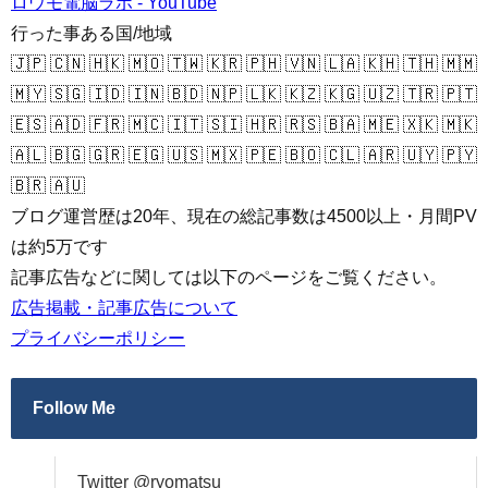
ロウモ電脳ラボ - YouTube
行った事ある国/地域
🇯🇵 🇨🇳 🇭🇰 🇲🇴 🇹🇼 🇰🇷 🇵🇭 🇻🇳 🇱🇦 🇰🇭 🇹🇭 🇲🇲
🇲🇾 🇸🇬 🇮🇩 🇮🇳 🇧🇩 🇳🇵 🇱🇰 🇰🇿 🇰🇬 🇺🇿 🇹🇷 🇵🇹
🇪🇸 🇦🇩 🇫🇷 🇲🇨 🇮🇹 🇸🇮 🇭🇷 🇷🇸 🇧🇦 🇲🇪 🇽🇰 🇲🇰
🇦🇱 🇧🇬 🇬🇷 🇪🇬 🇺🇸 🇲🇽 🇵🇪 🇧🇴 🇨🇱 🇦🇷 🇺🇾 🇵🇾
🇧🇷 🇦🇺
ブログ運営歴は20年、現在の総記事数は4500以上・月間PV
は約5万です
記事広告などに関しては以下のページをご覧ください。
広告掲載・記事広告について
プライバシーポリシー
Follow Me
Twitter @ryomatsu