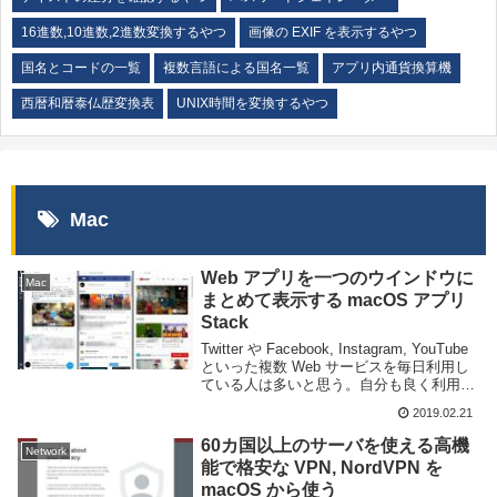
16進数,10進数,2進数変換するやつ
画像の EXIF を表示するやつ
国名とコードの一覧
複数言語による国名一覧
アプリ内通貨換算機
西暦和暦泰仏歴変換表
UNIX時間を変換するやつ
Mac
Web アプリを一つのウインドウに
Mac
まとめて表示する macOS アプリ
Stack
Twitter や Facebook, Instagram, YouTube
といった複数 Web サービスを毎日利用し
ている人は多いと思う。自分も良く利用す
るがそのために Web ブラウザのタブが沢
2019.02.21
山開かれるのは邪魔なときもある。
macO...
60カ国以上のサーバを使える高機
Network
能で格安な VPN, NordVPN を
macOS から使う