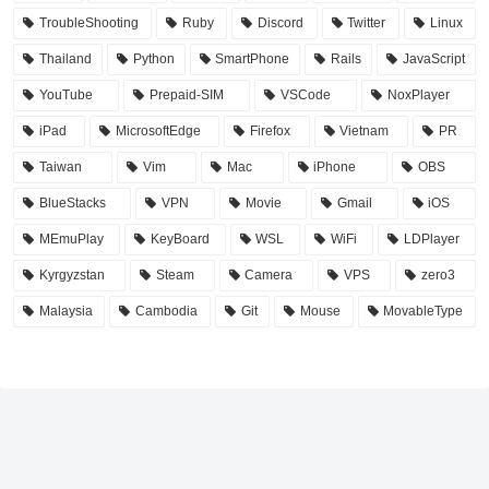
TroubleShooting
Ruby
Discord
Twitter
Linux
Thailand
Python
SmartPhone
Rails
JavaScript
YouTube
Prepaid-SIM
VSCode
NoxPlayer
iPad
MicrosoftEdge
Firefox
Vietnam
PR
Taiwan
Vim
Mac
iPhone
OBS
BlueStacks
VPN
Movie
Gmail
iOS
MEmuPlay
KeyBoard
WSL
WiFi
LDPlayer
Kyrgyzstan
Steam
Camera
VPS
zero3
Malaysia
Cambodia
Git
Mouse
MovableType