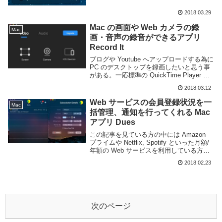
Web ページを開くのも面倒くさいと思う
2018.03.29
事もあるだろう。Cal>Next というアプ...
Mac の画面や Web カメラの録
Mac
画・音声の録音ができるアプリ
Record It
ブログや Youtube へアップロードする為に
PC のデスクトップを録画したいと思う事
がある。一応標準の QuickTime Player に
スクリーンレコード機能はあるが範囲指定
2018.03.12
はできてもウインドウの指定ができないな
ど微妙に使い勝手が...
Web サービスの会員登録状況を一
Mac
括管理、通知を行ってくれる Mac
アプリ Dues
この記事を見ている方の中には Amazon
プライムや Netflix, Spotify といった月額/
年額の Web サービスを利用している方も
多いと思う。Web サービスに登録すれば
2018.02.23
する程どの Web サービスがいくらかかっ
ているのか、...
次のページ