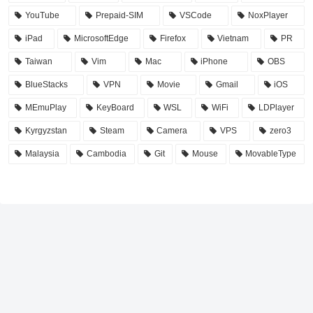
YouTube
Prepaid-SIM
VSCode
NoxPlayer
iPad
MicrosoftEdge
Firefox
Vietnam
PR
Taiwan
Vim
Mac
iPhone
OBS
BlueStacks
VPN
Movie
Gmail
iOS
MEmuPlay
KeyBoard
WSL
WiFi
LDPlayer
Kyrgyzstan
Steam
Camera
VPS
zero3
Malaysia
Cambodia
Git
Mouse
MovableType