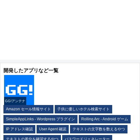
開発したアプリなど一覧
GG!アンテナ
Amazon セール情報サイト
子供に優しいホテル検索サイト
SimpleAppLinks - Wordpress プラグイン
Rolling Arc - Android ゲーム
IP アドレス確認
User Agent 確認
テキストの文字数を数えるやつ
テキストの差分を確認するやつ
パスワードジェネレーター