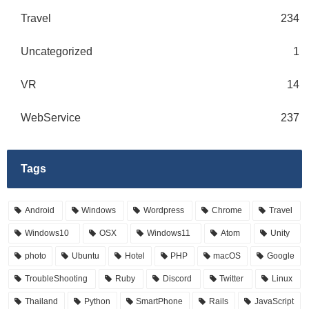
Travel
234
Uncategorized
1
VR
14
WebService
237
Tags
Android
Windows
Wordpress
Chrome
Travel
Windows10
OSX
Windows11
Atom
Unity
photo
Ubuntu
Hotel
PHP
macOS
Google
TroubleShooting
Ruby
Discord
Twitter
Linux
Thailand
Python
SmartPhone
Rails
JavaScript