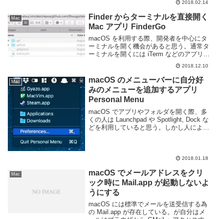
2018.02.14
立ち上げる必要がある為、用途によっては
不便です。macOS を利用してい...
Finder からターミナルを直接開く
Mac
Mac アプリ FinderGo
macOS を利用する際、開発者を中心にタ
ーミナルを開く機会があると思う。通常タ
ーミナルを開くには iTerm などのアプリケ
ーションを開いて目的のディレクトリへ
2018.12.10
cd コマンドで移動するという方法を取る
と思うが、ディレクトリ階層が深いとそ...
macOS のメニューバーに自分好
Mac
みのメニューを追加するアプリ
Personal Menu
macOS でアプリやフォルダを開く際、多
くの人は Launchpad や Spotlight, Dock な
どを利用していると思う。しかし人によっ
てはそれらの操作に馴染めないというかも
しれない。Personal Menu というアプリを
利...
2018.01.18
macOS でメールアドレスをクリ
Mac
ック時に Mail.app が起動しないよ
うにする
macOS には標準でメールを送受信する為
の Mail.app が存在している。が自分はメ