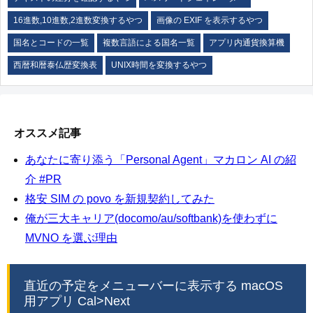
16進数,10進数,2進数変換するやつ
画像の EXIF を表示するやつ
国名とコードの一覧
複数言語による国名一覧
アプリ内通貨換算機
西暦和暦泰仏歴変換表
UNIX時間を変換するやつ
オススメ記事
あなたに寄り添う「Personal Agent」マカロン AI の紹
介 #PR
格安 SIM の povo を新規契約してみた
俺が三大キャリア(docomo/au/softbank)を使わずに
MVNO を選ぶ理由
直近の予定をメニューバーに表示する macOS
用アプリ Cal>Next