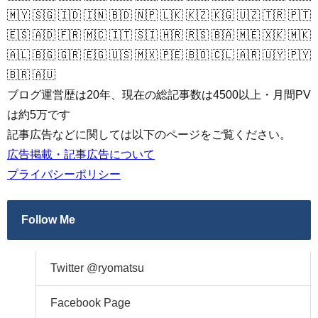
🇲🇾 🇸🇬 🇮🇩 🇮🇳 🇧🇩 🇳🇵 🇱🇰 🇰🇿 🇰🇬 🇺🇿 🇹🇷 🇵🇹
🇪🇸 🇦🇩 🇫🇷 🇲🇨 🇮🇹 🇸🇮 🇭🇷 🇷🇸 🇧🇦 🇲🇪 🇽🇰 🇲🇰
🇦🇱 🇧🇬 🇬🇷 🇪🇬 🇺🇸 🇲🇽 🇵🇪 🇧🇴 🇨🇱 🇦🇷 🇺🇾 🇵🇾
🇧🇷 🇦🇺
ブログ運営歴は20年、現在の総記事数は4500以上・月間PV
は約5万です
記事広告などに関しては以下のページをご覧ください。
広告掲載・記事広告について
プライバシーポリシー
Follow Me
Twitter @ryomatsu
Facebook Page