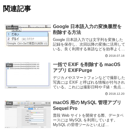
関連記事
Google 日本語入力の変換履歴を
Software
削除する方法
Google 日本語入力では文字列を変換した
記録を保存し、次回以降の変換に活用して
いる。良く利用する単語などを効率よく変
換できる便利な仕組みではあるが、間違っ
2018.07.16
た変換を覚えたり覚えてほしくない単語が
変換履歴に残ってしまう事もある。
一括で EXIF を削除する macOS
Mac
Google...
アプリ EXIFPurge
デジカメやスマートフォンなどで撮影した
写真には EXIF と呼ばれる情報が付与され
ている。これには撮影日時や F値・焦点距
離などの撮影時のカメラの設定、GPS 情
2018.12.20
報といった様々な情報が付与されている。
しかし、Web 上に写真をアップロードす...
macOS 用の MySQL 管理アプリ
Mac
Sequel Pro
普段 Web サイトを開発する際、データベ
ースには MySQL を利用しています。
MySQL の管理ツールといえば
phpMyAdmin が有名ですが Web サーバを