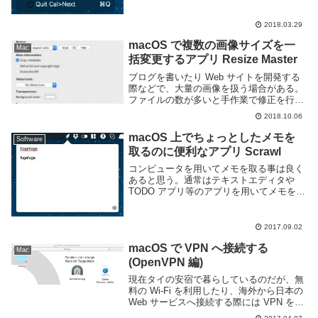
ょっと予定を確認する為だけにアプリや
Web ページを開くのも面倒くさいと思う
2018.03.29
事もあるだろう。Cal>Next というアプ...
macOS で複数の画像サイズを一
Mac
括変更するアプリ Resize Master
ブログを書いたり Web サイトを開発する
際などで、大量の画像を扱う場合がある。
ファイルの数が多いと手作業で修正を行う
のは大変だ。macOS で大量の画像に対し
2018.10.06
てリサイズやウォーターマークを入れる処
理を行うのであれば、Resize Mast...
macOS 上でちょっとしたメモを
Software
取るのに便利なアプリ Scrawl
コンピュータを用いてメモを取る事は良く
あると思う。通常はテキストエディタや
TODO アプリ等のアプリを用いてメモを記
録すると思うが、ファイルに保存するまで
もないようなちょっとしたメモ書きはどこ
に書いておこうか迷う事がある。macOS
2017.09.02
を利...
macOS で VPN へ接続する
Mac
(OpenVPN 編)
現在タイの安宿で暮らしているのだが、無
料の Wi-Fi を利用したり、海外から日本の
Web サービスへ接続する際には VPN を利
用すると良い。軽く調べてみた所、今自分