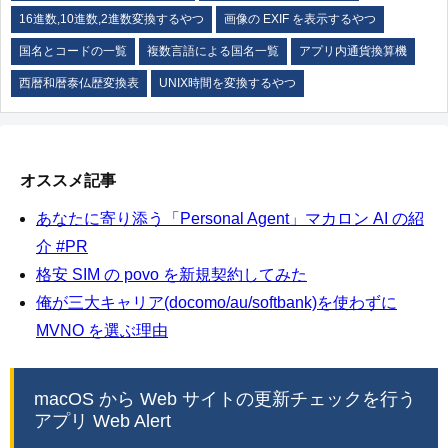
16進数,10進数,2進数変換するやつ
画像の EXIF を表示するやつ
国名とコードの一覧
複数言語による国名一覧
アプリ内通貨換算機
西暦和暦泰仏歴変換表
UNIX時間を変換するやつ
オススメ記事
あなたに寄り添う「Personal Agent」マカロン AI の紹
介 #PR
格安 SIM の povo を新規契約してみた
俺が三大キャリア(docomo/au/softbank)を使わずに
MVNO を選ぶ理由
macOS から Web サイトの更新チェックを行う
アプリ Web Alert