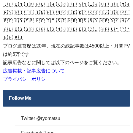
🇯🇵 🇨🇳 🇭🇰 🇲🇴 🇹🇼 🇰🇷 🇵🇭 🇻🇳 🇱🇦 🇰🇭 🇹🇭 🇲🇲
🇲🇾 🇸🇬 🇮🇩 🇮🇳 🇧🇩 🇳🇵 🇱🇰 🇰🇿 🇰🇬 🇺🇿 🇹🇷 🇵🇹
🇪🇸 🇦🇩 🇫🇷 🇲🇨 🇮🇹 🇸🇮 🇭🇷 🇷🇸 🇧🇦 🇲🇪 🇽🇰 🇲🇰
🇦🇱 🇧🇬 🇬🇷 🇪🇬 🇺🇸 🇲🇽 🇵🇪 🇧🇴 🇨🇱 🇦🇷 🇺🇾 🇵🇾
🇧🇷 🇦🇺
ブログ運営歴は20年、現在の総記事数は4500以上・月間PV
は約5万です
記事広告などに関しては以下のページをご覧ください。
広告掲載・記事広告について
プライバシーポリシー
Follow Me
Twitter @ryomatsu
Facebook Page