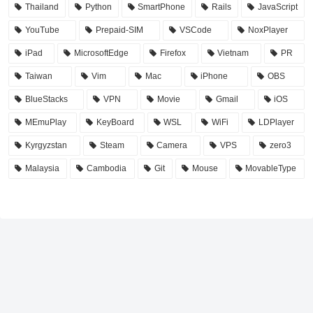
Thailand
Python
SmartPhone
Rails
JavaScript
YouTube
Prepaid-SIM
VSCode
NoxPlayer
iPad
MicrosoftEdge
Firefox
Vietnam
PR
Taiwan
Vim
Mac
iPhone
OBS
BlueStacks
VPN
Movie
Gmail
iOS
MEmuPlay
KeyBoard
WSL
WiFi
LDPlayer
Kyrgyzstan
Steam
Camera
VPS
zero3
Malaysia
Cambodia
Git
Mouse
MovableType