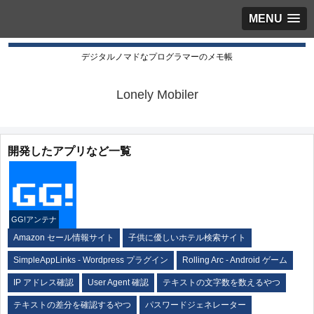
MENU
デジタルノマドなプログラマーのメモ帳
Lonely Mobiler
開発したアプリなど一覧
GG!アンテナ
Amazon セール情報サイト
子供に優しいホテル検索サイト
SimpleAppLinks - Wordpress プラグイン
Rolling Arc - Android ゲーム
IP アドレス確認
User Agent 確認
テキストの文字数を数えるやつ
テキストの差分を確認するやつ
パスワードジェネレーター