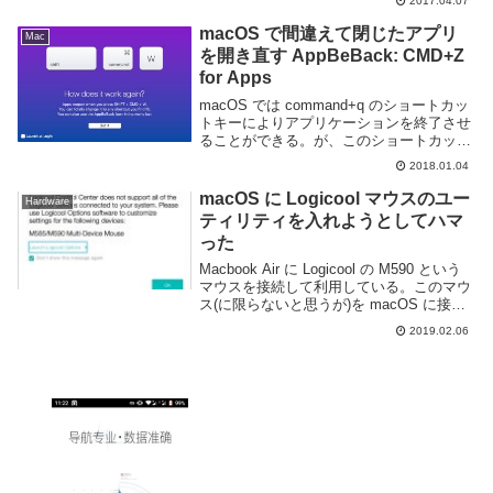
2017.04.07
が利用している macOS で VPN を利用す
るには L2TP ov...
macOS で間違えて閉じたアプリ
Mac
を開き直す AppBeBack: CMD+Z
for Apps
macOS では command+q のショートカッ
トキーによりアプリケーションを終了させ
ることができる。が、このショートカット
キーは command+a や command+w のよ
2018.01.04
うな利用頻度の高いキーの隣にあり間違え
て押してしまう事も...
macOS に Logicool マウスのユー
Hardware
ティリティを入れようとしてハマ
った
Macbook Air に Logicool の M590 という
マウスを接続して利用している。このマウ
ス(に限らないと思うが)を macOS に接続
した場合サイドボタンの戻る進むボタンが
2019.02.06
認識しないため、利用の際には Logicool
のユ...