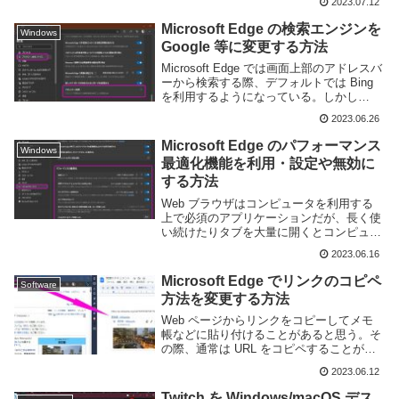
2023.07.12
いまわしを避けるという常識が浸透してき
ているため、パスワードを一つ一つ覚える
Microsoft Edge の検索エンジンを
Windows
事は...
Google 等に変更する方法
Microsoft Edge では画面上部のアドレスバ
ーから検索する際、デフォルトでは Bing
を利用するようになっている。しかし
Bing よりは Google などの別の検索エンジ
2023.06.26
ンを利用したい人も多いのではないかと思
う。このページで...
Microsoft Edge のパフォーマンス
Windows
最適化機能を利用・設定や無効に
する方法
Web ブラウザはコンピュータを利用する
上で必須のアプリケーションだが、長く使
い続けたりタブを大量に開くとコンピュー
ターのリソースを使い重くなってしまうこ
2023.06.16
とが良くある。そのためブラウザによって
はリソースの消費を防ぐパフォーマンスの
Microsoft Edge でリンクのコピペ
Software
設定が用意...
方法を変更する方法
Web ページからリンクをコピーしてメモ
帳などに貼り付けることがあると思う。そ
の際、通常は URL をコピペすることが多
いと思うが、リンクのみではどのようなペ
2023.06.12
ージなのかがわかりにくかったり、URL が
長すぎて見にくくなることがある。そのよ
Twitch を Windows/macOS デス