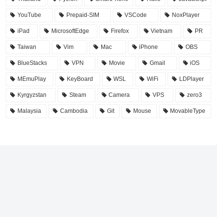
YouTube
Prepaid-SIM
VSCode
NoxPlayer
iPad
MicrosoftEdge
Firefox
Vietnam
PR
Taiwan
Vim
Mac
iPhone
OBS
BlueStacks
VPN
Movie
Gmail
iOS
MEmuPlay
KeyBoard
WSL
WiFi
LDPlayer
Kyrgyzstan
Steam
Camera
VPS
zero3
Malaysia
Cambodia
Git
Mouse
MovableType