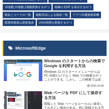
16進数,10進数,2進数変換するやつ
画像の EXIF を表示するやつ
国名とコードの一覧
複数言語による国名一覧
アプリ内通貨換算機
西暦和暦泰仏歴変換表
UNIX時間を変換するやつ
MicrosoftEdge
Windows のスタートからの検索で
Windows
Google を利用する方法
Windows 11 のスタートメニューからは
PC 内部だけでなく Web での検索を行う
ことができる。しかし、この検索では必ず
Bing を利用し、ブラウザも強制的に Edge
2024.10.09
が起動してしまう。Edge を使わせたいと
いう意図はわかる...
Web ページを PDF にして保存す
Software
る方法
閲覧した Web ページをローカルに保存し
ておきたい場合がある。特に削除される可