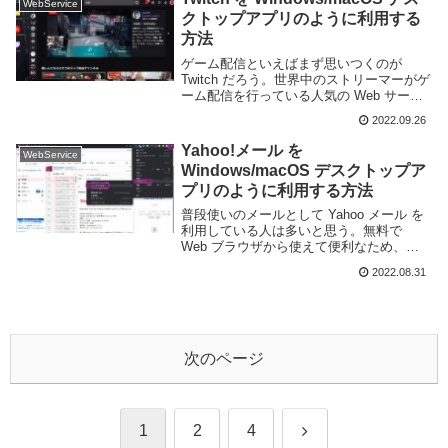
WebService
う...
クトップアプリのように利用する
方法
ゲーム配信といえばまず思いつくのが
Twitch だろう。世界中のストリーマーがゲ
ーム配信を行っている人気の Web サービ
スとなっている。Twitch は PC では Web
2022.09.26
ブラウザからの利用が一般的ではあるが、
人によっては独立したアプ...
Yahoo!メール を
WebService
Windows/macOS デスクトップア
プリのように利用する方法
普段使いのメールとして Yahoo メール を
利用している人は多いと思う。無料で
Web ブラウザから使えて便利なため、特
に日本には利用者が多い。基本的に Web
2022.08.31
ブラウザで動く事を前提としている Yahoo
メール だが、Web の使い勝...
次のページ
次
1
2
4