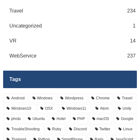
Travel
234
Uncategorized
1
VR
14
WebService
237
Tags
Android
Windows
Wordpress
Chrome
Travel
Windows10
OSX
Windows11
Atom
Unity
photo
Ubuntu
Hotel
PHP
macOS
Google
TroubleShooting
Ruby
Discord
Twitter
Linux
Thailand
Python
SmartPhone
Rails
JavaScript