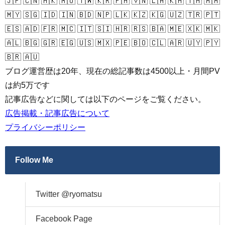
🇯🇵 🇨🇳 🇭🇰 🇲🇴 🇹🇼 🇰🇷 🇵🇭 🇻🇳 🇱🇦 🇰🇭 🇹🇭 🇲🇲
🇲🇾 🇸🇬 🇮🇩 🇮🇳 🇧🇩 🇳🇵 🇱🇰 🇰🇿 🇰🇬 🇺🇿 🇹🇷 🇵🇹
🇪🇸 🇦🇩 🇫🇷 🇲🇨 🇮🇹 🇸🇮 🇭🇷 🇷🇸 🇧🇦 🇲🇪 🇽🇰 🇲🇰
🇦🇱 🇧🇬 🇬🇷 🇪🇬 🇺🇸 🇲🇽 🇵🇪 🇧🇴 🇨🇱 🇦🇷 🇺🇾 🇵🇾
🇧🇷 🇦🇺
ブログ運営歴は20年、現在の総記事数は4500以上・月間PV
は約5万です
記事広告などに関しては以下のページをご覧ください。
広告掲載・記事広告について
プライバシーポリシー
Follow Me
Twitter @ryomatsu
Facebook Page