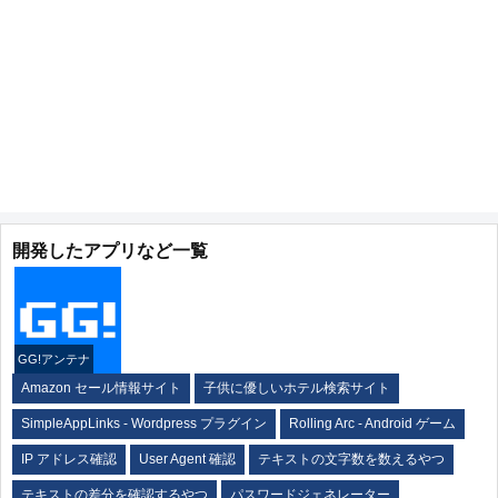
開発したアプリなど一覧
GG!アンテナ
Amazon セール情報サイト
子供に優しいホテル検索サイト
SimpleAppLinks - Wordpress プラグイン
Rolling Arc - Android ゲーム
IP アドレス確認
User Agent 確認
テキストの文字数を数えるやつ
テキストの差分を確認するやつ
パスワードジェネレーター