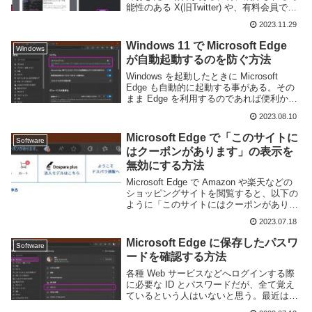
能性のある X(旧Twitter) や、有料会員でな
いと見られないページなどは早めに保存し
2023.11.29
ておきたいところだ。Web ページを保存
する手段としてはスクリーンショ...
Windows 11 で Microsoft Edge
Windows
が自動起動するのを防ぐ方法
Windows を起動したときに Microsoft
Edge も自動的に起動する事がある。その
まま Edge を利用するのであれば便利かも
しれないが、他のブラウザを利用している
2023.08.10
人にとっては不要だろう。そういう場合に
は自動起動を無効化しよう...
Microsoft Edge で「このサイトに
Software
はクーポンがあります」の表示を
無効にする方法
Microsoft Edge で Amazon や楽天などの
ショッピングサイトを閲覧すると、以下の
ように「このサイトにはクーポンがありま
す」と表示されることがある。クーポンが
2023.07.18
あるのかと思って確認してもほとんど割引
されなかったり、そもそも詳細...
Microsoft Edge に保存したパスワ
Software
ードを確認する方法
各種 Web サービスなどへログインする際
に必要な ID とパスワードだが、全て覚え
ているという人はいないと思う。最近はセ
キュリティ意識も高まり、パスワードは使