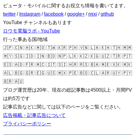
ピュータ・モバイルに関するお役立ち情報を書いてます。
twitter
/
Instagram
/
facebook
/
google+
/
mixi
/
github
YouTube チャンネルもあります
ロウモ電脳ラボ - YouTube
行った事ある国/地域
🇯🇵 🇨🇳 🇭🇰 🇲🇴 🇹🇼 🇰🇷 🇵🇭 🇻🇳 🇱🇦 🇰🇭 🇹🇭 🇲🇲
🇲🇾 🇸🇬 🇮🇩 🇮🇳 🇧🇩 🇳🇵 🇱🇰 🇰🇿 🇰🇬 🇺🇿 🇹🇷 🇵🇹
🇪🇸 🇦🇩 🇫🇷 🇲🇨 🇮🇹 🇸🇮 🇭🇷 🇷🇸 🇧🇦 🇲🇪 🇽🇰 🇲🇰
🇦🇱 🇧🇬 🇬🇷 🇪🇬 🇺🇸 🇲🇽 🇵🇪 🇧🇴 🇨🇱 🇦🇷 🇺🇾 🇵🇾
🇧🇷 🇦🇺
ブログ運営歴は20年、現在の総記事数は4500以上・月間PV
は約5万です
記事広告などに関しては以下のページをご覧ください。
広告掲載・記事広告について
プライバシーポリシー