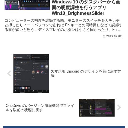
る人だろう。一口にマウスが動かないとい
Windows 10 のタスクバーから画
Windows
っても...
面の明度調整を行うアプリ
Win10_BrightnessSlider
コンピューターの明度を調節する際、モニターのスイッチをカチカチ
と押したりノートパソコンであれば Fn キーとの同時押しなどで調節す
る事が多いと思う。ディスプレイのボタンは小さく固かったり、Fn キ
ーとの組み合わせでは片手では押しにくい場所に...
2019.09.02
スマホ版 Discord のデザインを昔に戻す方
法
OneDrive のバージョン履歴機能でファイ
ルを以前の状態に戻す