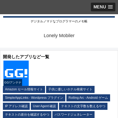
MENU
デジタルノマドなプログラマーのメモ帳
Lonely Mobiler
開発したアプリなど一覧
GG!アンテナ
Amazon セール情報サイト
子供に優しいホテル検索サイト
SimpleAppLinks - Wordpress プラグイン
Rolling Arc - Android ゲーム
IP アドレス確認
User Agent 確認
テキストの文字数を数えるやつ
テキストの差分を確認するやつ
パスワードジェネレーター