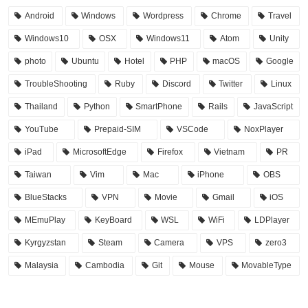
Android
Windows
Wordpress
Chrome
Travel
Windows10
OSX
Windows11
Atom
Unity
photo
Ubuntu
Hotel
PHP
macOS
Google
TroubleShooting
Ruby
Discord
Twitter
Linux
Thailand
Python
SmartPhone
Rails
JavaScript
YouTube
Prepaid-SIM
VSCode
NoxPlayer
iPad
MicrosoftEdge
Firefox
Vietnam
PR
Taiwan
Vim
Mac
iPhone
OBS
BlueStacks
VPN
Movie
Gmail
iOS
MEmuPlay
KeyBoard
WSL
WiFi
LDPlayer
Kyrgyzstan
Steam
Camera
VPS
zero3
Malaysia
Cambodia
Git
Mouse
MovableType