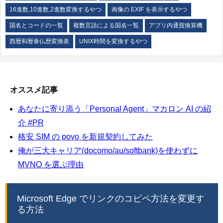
16進数,10進数,2進数変換するやつ
画像の EXIF を表示するやつ
国名とコードの一覧
複数言語による国名一覧
アプリ内通貨換算機
西暦和暦泰仏歴変換表
UNIX時間を変換するやつ
オススメ記事
あなたに寄り添う「Personal Agent」マカロン AI の紹
介 #PR
格安 SIM の povo を新規契約してみた
俺が三大キャリア(docomo/au/softbank)を使わずに
MVNO を選ぶ理由
Microsoft Edge でリンクのコピペ方法を変更す
る方法