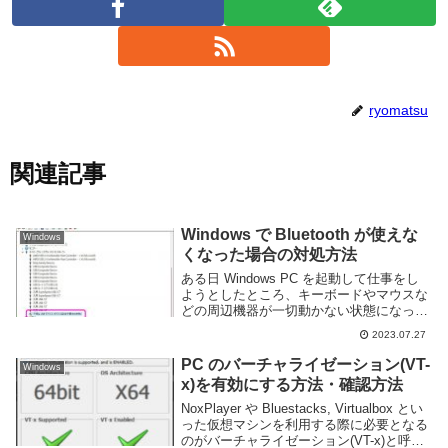
ryomatsu
関連記事
Windows で Bluetooth が使えな
Windows
くなった場合の対処方法
ある日 Windows PC を起動して仕事をし
ようとしたところ、キーボードやマウスな
どの周辺機器が一切動かない状態になって
しまった。よく確認してみると Bluetooth
2023.07.27
に問題があり、Bluetooth 接続している全
ての機器が動作でき...
PC のバーチャライゼーション(VT-
Windows
x)を有効にする方法・確認方法
NoxPlayer や Bluestacks, Virtualbox とい
った仮想マシンを利用する際に必要となる
のがバーチャライゼーション(VT-x)と呼ば