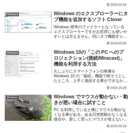
れる機能だ。これを利用する事で仮想マシ
2020.03.06
ンを動かすことができたり、より高速に動
作するこ...
Windows のエクスプローラーにタ
Windows
ブ機能を追加するソフト Clover
Windows 標準のファイラーとなっている
エクスプローラーですがお世辞にも使いや
すいとは言えません。特にタブ機能すらな
いのは致命的です。自分は普段は Asr とい
2018.03.05
うサードパーティ製の多機能ファイラーを
利用していますがそこまでの機能は不要
Windows 10の「この PC へのプ
Windows
と...
ロジェクション(接続/Miracast)」
機能を利用する方法
久しぶりにスマートフォンの映像を
Windows 10 の「接続」機能で映そうとし
たところ、上手く接続する事ができなかっ
た。設定項目を確認してみると、「この
2020.10.29
PC へのプロジェクション」機能が全てグ
レーアウトされており何も操作できない状
Windows でマウスが動かない・動
Windows
態で...
きが悪い場合に試すこと
PC を利用していると稀にマウスが動かな
くなる事がある。ある日突然動かなくなる
場合や、新しく買ったマウスが使えない場
合もあると思う。マウス無しで PC を操作
2023.05.22
するのはとても難しいため、動かないと困