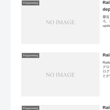
Ra
Programming
de
最近
ろ、
upda
Ra
Programming
Ra
グロ
ログ
とが
Ra
Programming