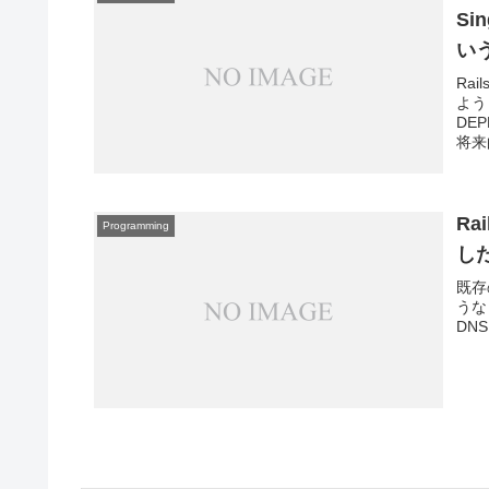
Sin
い
Ra
よう
DE
将来
Ra
Programming
し
既存
うな 
DN