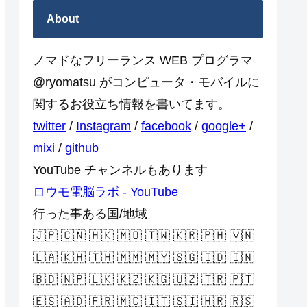
About
ノマドなフリーランス WEB プログラマ
@ryomatsu がコンピュータ・モバイルに
関するお役立ち情報を書いてます。
twitter
/
Instagram
/
facebook
/
google+
/
mixi
/
github
YouTube チャンネルもあります
ロウモ電脳ラボ - YouTube
行った事ある国/地域
🇯🇵 🇨🇳 🇭🇰 🇲🇴 🇹🇼 🇰🇷 🇵🇭 🇻🇳
🇱🇦 🇰🇭 🇹🇭 🇲🇲 🇲🇾 🇸🇬 🇮🇩 🇮🇳
🇧🇩 🇳🇵 🇱🇰 🇰🇿 🇰🇬 🇺🇿 🇹🇷 🇵🇹
🇪🇸 🇦🇩 🇫🇷 🇲🇨 🇮🇹 🇸🇮 🇭🇷 🇷🇸