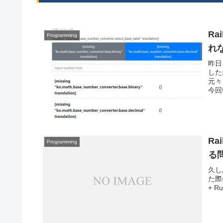
R
Programming
れ
昨日
した
元々
今回
Ra
Programming
る
久しぶ
た際
+ R