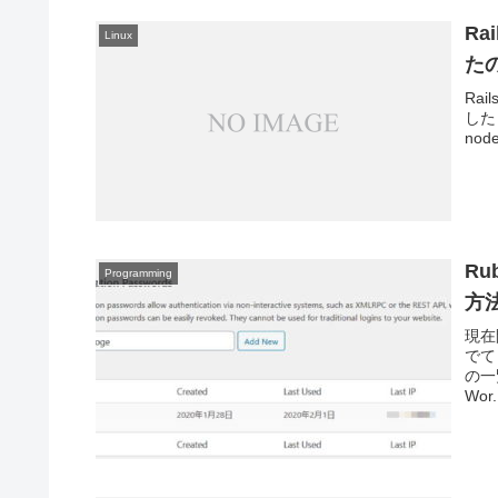
Ra
Linux
た
Ra
した
nod
Ru
Programming
方
現在
でて
の一
Wor.