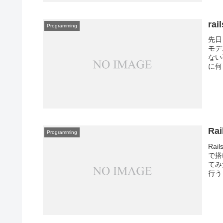
ra
Programming
先日 
モデ
ない
に何
Ra
Programming
Ra
で搭
てみ
行う