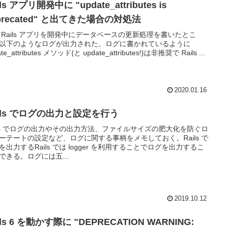
ils アプリ開発中に "update_attributes is
precated" と出てきた場合の対処法
 Rails アプリを開発中にデータベースの更新処理を書いたとこ
以下のようなログが出力された。ログに書かれているように
te_attributes メソッド(と update_attributes!)は非推奨で Rails ...
2020.01.16
ils でログの出力と設定を行う
ils でログの出力やその出力方法、ファイルサイズの肥大化を防ぐロ
ーテートの設定など、ログに関する事柄をメモしておく。Rails で
を出力するRails では logger を利用することでログを出力するこ
できる。ログには五...
2019.10.12
ils 6 を動かす際に "DEPRECATION WARNING: