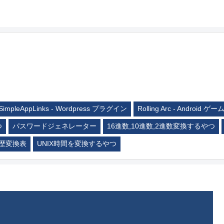
SimpleAppLinks - Wordpress プラグイン
Rolling Arc - Android ゲー
つ
パスワードジェネレーター
16進数,10進数,2進数変換するやつ
歴変換表
UNIX時間を変換するやつ