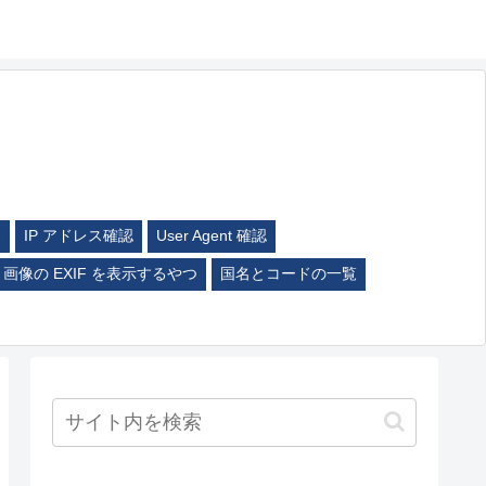
ム
IP アドレス確認
User Agent 確認
画像の EXIF を表示するやつ
国名とコードの一覧