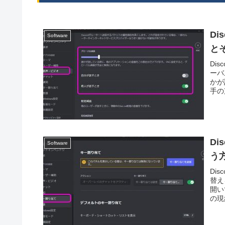
Di
Software
と
Di
ーバ
かが
手の
D
Software
う
Di
替え
開い
の現