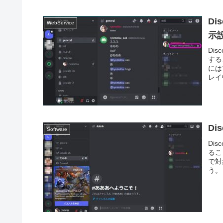
Di
WebService
示
Di
する
には
レイ
Di
Software
Di
るこ
で対
う。