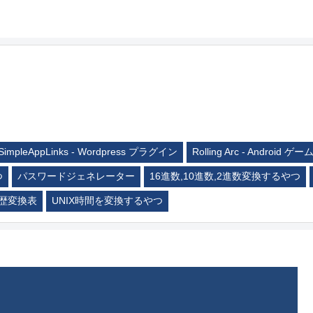
SimpleAppLinks - Wordpress プラグイン
Rolling Arc - Android ゲー
つ
パスワードジェネレーター
16進数,10進数,2進数変換するやつ
歴変換表
UNIX時間を変換するやつ