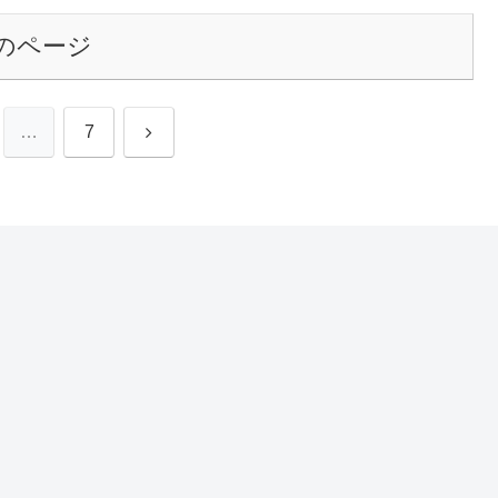
のページ
次
…
7
へ