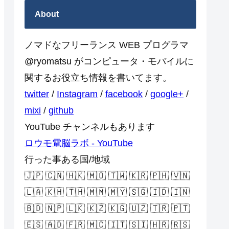
About
ノマドなフリーランス WEB プログラマ
@ryomatsu がコンピュータ・モバイルに
関するお役立ち情報を書いてます。
twitter
/
Instagram
/
facebook
/
google+
/
mixi
/
github
YouTube チャンネルもあります
ロウモ電脳ラボ - YouTube
行った事ある国/地域
🇯🇵 🇨🇳 🇭🇰 🇲🇴 🇹🇼 🇰🇷 🇵🇭 🇻🇳
🇱🇦 🇰🇭 🇹🇭 🇲🇲 🇲🇾 🇸🇬 🇮🇩 🇮🇳
🇧🇩 🇳🇵 🇱🇰 🇰🇿 🇰🇬 🇺🇿 🇹🇷 🇵🇹
🇪🇸 🇦🇩 🇫🇷 🇲🇨 🇮🇹 🇸🇮 🇭🇷 🇷🇸