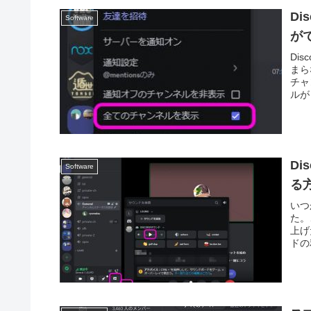
D
Software
が
Di
まら
チャ
ルが
D
Software
る
いつ
た。
上げ
ドの