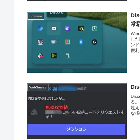
D
Software
常
Wi
した
ンド
便利
D
WebService
Di
る。
超え
な招