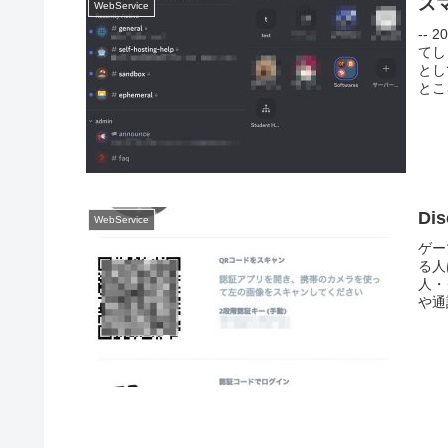
スマ
WebService
--
てし
とし
とこ
Di
WebService
ゲー
る人
人・
や通