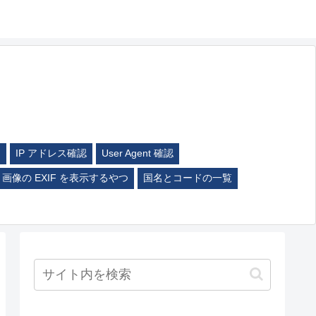
ム
IP アドレス確認
User Agent 確認
画像の EXIF を表示するやつ
国名とコードの一覧