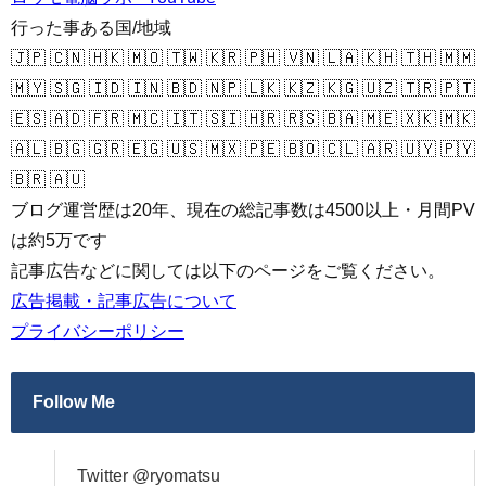
行った事ある国/地域
🇯🇵 🇨🇳 🇭🇰 🇲🇴 🇹🇼 🇰🇷 🇵🇭 🇻🇳 🇱🇦 🇰🇭 🇹🇭 🇲🇲
🇲🇾 🇸🇬 🇮🇩 🇮🇳 🇧🇩 🇳🇵 🇱🇰 🇰🇿 🇰🇬 🇺🇿 🇹🇷 🇵🇹
🇪🇸 🇦🇩 🇫🇷 🇲🇨 🇮🇹 🇸🇮 🇭🇷 🇷🇸 🇧🇦 🇲🇪 🇽🇰 🇲🇰
🇦🇱 🇧🇬 🇬🇷 🇪🇬 🇺🇸 🇲🇽 🇵🇪 🇧🇴 🇨🇱 🇦🇷 🇺🇾 🇵🇾
🇧🇷 🇦🇺
ブログ運営歴は20年、現在の総記事数は4500以上・月間PV
は約5万です
記事広告などに関しては以下のページをご覧ください。
広告掲載・記事広告について
プライバシーポリシー
Follow Me
Twitter @ryomatsu