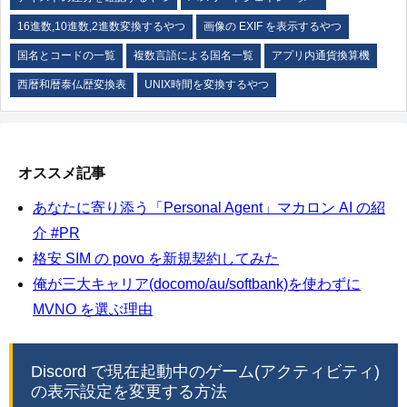
16進数,10進数,2進数変換するやつ
画像の EXIF を表示するやつ
国名とコードの一覧
複数言語による国名一覧
アプリ内通貨換算機
西暦和暦泰仏歴変換表
UNIX時間を変換するやつ
オススメ記事
あなたに寄り添う「Personal Agent」マカロン AI の紹
介 #PR
格安 SIM の povo を新規契約してみた
俺が三大キャリア(docomo/au/softbank)を使わずに
MVNO を選ぶ理由
Discord で現在起動中のゲーム(アクティビティ)
の表示設定を変更する方法