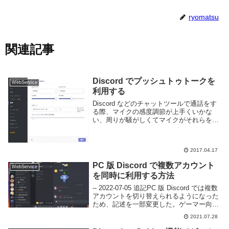
ryomatsu
関連記事
Discord でプッシュトゥトークを
WebService
利用する
Discord などのチャットツールで通話をす
る際、マイクの感度調節が上手くいかな
い、周りが騒がしくてマイクがそれらを拾
うなどの理由により騒音が発生する事があ
ります。とくに周りが騒がしい環境の場合
は対処する事が難しく、常時マイクをオン
2017.04.17
にして...
PC 版 Discord で複数アカウント
WebService
を同時に利用する方法
-- 2022-07-05 追記PC 版 Discord では複数
アカウントを切り替えられるようになった
ため、記述を一部変更した。ゲーマー向け
のボイスチャットアプリとして人気の高い
2021.07.28
Discord の PC クライアントには複数アカ
ウントを...