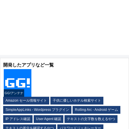
開発したアプリなど一覧
GG!アンテナ
Amazon セール情報サイト
子供に優しいホテル検索サイト
SimpleAppLinks - Wordpress プラグイン
Rolling Arc - Android ゲーム
IP アドレス確認
User Agent 確認
テキストの文字数を数えるやつ
テキストの差分を確認するやつ
パスワードジェネレーター