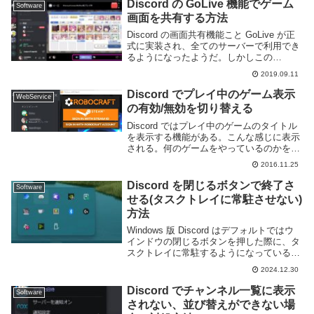
Discord の GoLive 機能でゲーム
Software
画面を共有する方法
Discord の画面共有機能こと GoLive が正
式に実装され、全てのサーバーで利用でき
るようになったようだ。しかしこの
GoLive 機能、それまでの画面共有とはや
2019.09.11
や使い勝手が異なる。簡単にではあるが機
能の紹介と使い方の解説をしよう。...
Discord でプレイ中のゲーム表示
WebService
の有効/無効を切り替える
Discord ではプレイ中のゲームのタイトル
を表示する機能がある。こんな感じに表示
される。何のゲームをやっているのかを
一々発言せずに知らせる事ができる為、複
2016.11.25
数のゲームを並行してやるようなグループ
に向いた機能だ。この機能、デフォルトで
Discord を閉じるボタンで終了さ
Software
有効に...
せる(タスクトレイに常駐させない)
方法
Windows 版 Discord はデフォルトではウ
インドウの閉じるボタンを押した際に、タ
スクトレイに常駐するようになっている。
バックグラウンドで起動し続けるので通知
2024.12.30
が来た際などにすぐ気づくことができて便
利なのだが、閉じるボタンを押したら...
Discord でチャンネル一覧に表示
Software
されない、並び替えができない場