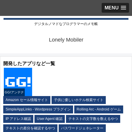
MENU
デジタルノマドなプログラマーのメモ帳
Lonely Mobiler
開発したアプリなど一覧
GG!アンテナ
Amazon セール情報サイト
子供に優しいホテル検索サイト
SimpleAppLinks - Wordpress プラグイン
Rolling Arc - Android ゲーム
IP アドレス確認
User Agent 確認
テキストの文字数を数えるやつ
テキストの差分を確認するやつ
パスワードジェネレーター