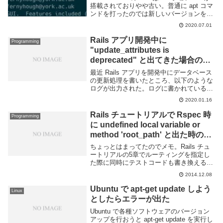
搭載されておりやや古い。普通に apt コマ
ンドを打ったのでは新しいバージョンを利
用する事ができない。どうにかして現時点
2020.07.01
での最新版である 8.2 を Ubuntu 18.04
に...
Rails アプリ開発中に
Programming
"update_attributes is
deprecated" と出てきた場合の対
処法
最近 Rails アプリを開発中にデータベース
の更新処理を書いたところ、以下のような
ログが出力された。ログに書かれているよ
うに update_attributes メソッド(と
2020.01.16
update_attributes!)は非推奨で Rails ...
Rails チュートリアルで Rspec 時
Programming
に undefined local variable or
method 'root_path' と出た時の対
処
ちょっとはまってたのでメモ。Rails チュ
ートリアルの5章でルーティングを指定し
た際に同時にテストコードも書き換える部
分がある。この部分の通りに
2014.12.08
config/routes.rb 及び
spec/requests/static_pages...
Ubuntu で apt-get update しよう
Linux
としたらエラーが出た
Ubuntu で各種ソフトウェアのバージョン
アップを行おうと apt-get update を実行し