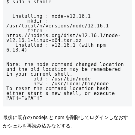
$ sudo n stable
  installing : node-v12.16.1

       mkdir : 
/usr/local/n/versions/node/12.16.1

       fetch : 
https://nodejs.org/dist/v12.16.1/node-
v12.16.1-linux-x64.tar.xz

   installed : v12.16.1 (with npm 
6.13.4)
Note: the node command changed location 
and the old location may be remembered 
in your current shell.

         old : /usr/bin/node

         new : /usr/local/bin/node

To reset the command location hash 
either start a new shell, or execute 
PATH="$PATH"
最後に既存の nodejs と npm を削除してログインしなおす
かシェルを再読み込みなどする。