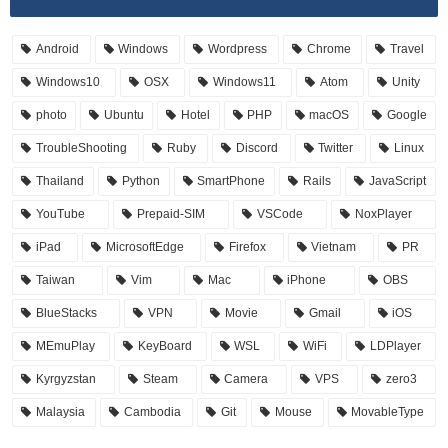
Android
Windows
Wordpress
Chrome
Travel
Windows10
OSX
Windows11
Atom
Unity
photo
Ubuntu
Hotel
PHP
macOS
Google
TroubleShooting
Ruby
Discord
Twitter
Linux
Thailand
Python
SmartPhone
Rails
JavaScript
YouTube
Prepaid-SIM
VSCode
NoxPlayer
iPad
MicrosoftEdge
Firefox
Vietnam
PR
Taiwan
Vim
Mac
iPhone
OBS
BlueStacks
VPN
Movie
Gmail
iOS
MEmuPlay
KeyBoard
WSL
WiFi
LDPlayer
Kyrgyzstan
Steam
Camera
VPS
zero3
Malaysia
Cambodia
Git
Mouse
MovableType