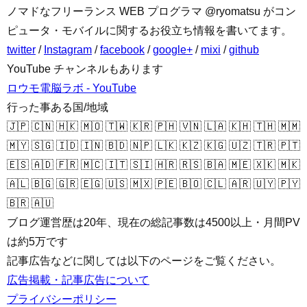
ノマドなフリーランス WEB プログラマ @ryomatsu がコン
ピュータ・モバイルに関するお役立ち情報を書いてます。
twitter
/
Instagram
/
facebook
/
google+
/
mixi
/
github
YouTube チャンネルもあります
ロウモ電脳ラボ - YouTube
行った事ある国/地域
🇯🇵 🇨🇳 🇭🇰 🇲🇴 🇹🇼 🇰🇷 🇵🇭 🇻🇳 🇱🇦 🇰🇭 🇹🇭 🇲🇲
🇲🇾 🇸🇬 🇮🇩 🇮🇳 🇧🇩 🇳🇵 🇱🇰 🇰🇿 🇰🇬 🇺🇿 🇹🇷 🇵🇹
🇪🇸 🇦🇩 🇫🇷 🇲🇨 🇮🇹 🇸🇮 🇭🇷 🇷🇸 🇧🇦 🇲🇪 🇽🇰 🇲🇰
🇦🇱 🇧🇬 🇬🇷 🇪🇬 🇺🇸 🇲🇽 🇵🇪 🇧🇴 🇨🇱 🇦🇷 🇺🇾 🇵🇾
🇧🇷 🇦🇺
ブログ運営歴は20年、現在の総記事数は4500以上・月間PV
は約5万です
記事広告などに関しては以下のページをご覧ください。
広告掲載・記事広告について
プライバシーポリシー