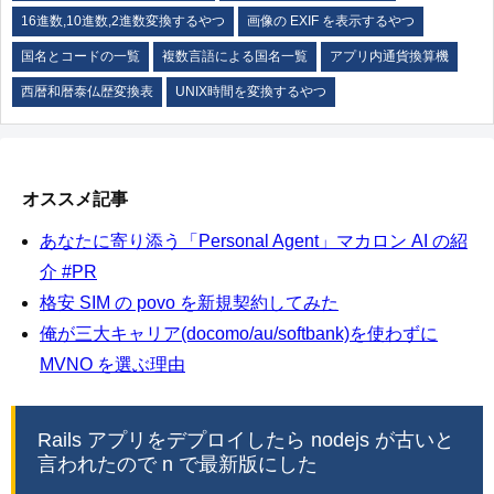
16進数,10進数,2進数変換するやつ
画像の EXIF を表示するやつ
国名とコードの一覧
複数言語による国名一覧
アプリ内通貨換算機
西暦和暦泰仏歴変換表
UNIX時間を変換するやつ
オススメ記事
あなたに寄り添う「Personal Agent」マカロン AI の紹
介 #PR
格安 SIM の povo を新規契約してみた
俺が三大キャリア(docomo/au/softbank)を使わずに
MVNO を選ぶ理由
Rails アプリをデプロイしたら nodejs が古いと
言われたので n で最新版にした