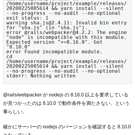
/home/username/project/example/releases/
20200225085614 && yarn install --silent 
--no-progress --no-audit --no-optional 
exit status: 1

warning sha.js@2.4.11: Invalid bin entry 
for "sha.js" (in "sha.js").

error @rails/webpacker@4.2.2: The engine 
"node" is incompatible with this module. 
Expected version ">=8.16.0". Got 
"8.10.0"

error Found incompatible module.

cd 
/home/username/project/example/releases/
20200225085614 && yarn install --silent 
--no-progress --no-audit --no-optional 
stderr: Nothing written
@rails/webpacker が nodejs の 8.16.0 以上を要求している
が見つかったのは 8.10.0 で動作条件を満たさない、という
事らしい。
確かにサーバーの nodejs のバージョンを確認すると 8.10.0