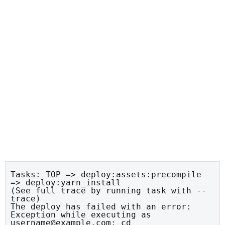
Tasks: TOP => deploy:assets:precompile 
=> deploy:yarn_install

(See full trace by running task with --
trace)

The deploy has failed with an error: 
Exception while executing as 
username@example.com: cd 