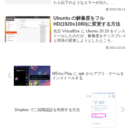
たら以下のようなエラーが出た。
Temporary failure resolving とあるので
2015.06.11
DNS がうまく動いていないのだろう。も
し...
Ubuntu の解像度をフル
Linux
HD(1920x1080)に変更する方法
先日 VirtualBox に Ubuntu 20.10 をインス
トールしたのだが、解像度をディスプレイ
と同等の変更しようとしたところ
1920x1080 を選択することができなかっ
2021.02.01
た。このように何故か 1920x1080 は選択
肢に無い。...
MEmu Play に apk からアプリ・ゲームを
インストールする
Dropbox で二段階認証を利用する方法