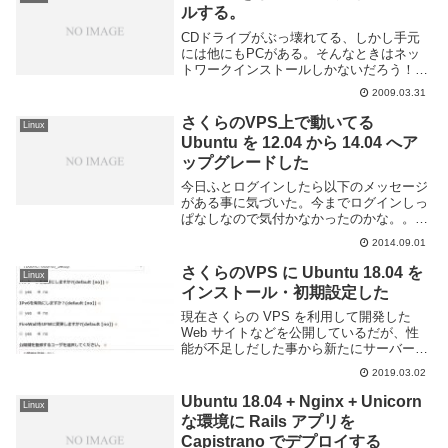
ルする。
CDドライブがぶっ壊れてる、しかし手元
には他にもPCがある。そんなときはネッ
トワークインストールしかないだろう！と
いうわけで初めてやってみた。こちらの
2009.03.31
URLを参考にしました。ありがとうござい
ます。:X40 マシンに PXE ブートで Ubu...
さくらのVPS上で動いてる
Linux
Ubuntu を 12.04 から 14.04 へア
ップグレードした
今日ふとログインしたら以下のメッセージ
がある事に気づいた。今までログインしっ
ぱなしなので気付かなかったのかな。。
14.04 LTS がリリースされてるので do-
2014.09.01
release-upgrade コマンドでアップグレー
ドできる、らしい。さっそ...
さくらのVPS に Ubuntu 18.04 を
Linux
インストール・初期設定した
現在さくらの VPS を利用して開発した
Web サイトなどを公開しているだが、性
能が不足しだした事から新たにサーバーを
借りる事にした。新しいサーバーはさくら
2019.03.02
のVPSのメモリ2GBプランを選択した。さ
くらのVPS元々は 1GB のサーバーを...
Ubuntu 18.04 + Nginx + Unicorn
Linux
な環境に Rails アプリを
Capistrano でデプロイする