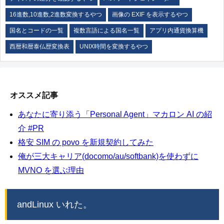
16進数,10進数,2進数変換するやつ
画像の EXIF を表示するやつ
国名とコードの一覧
複数言語による国名一覧
アプリ内通貨換算機
西暦和暦泰仏歴変換表
UNIX時間を変換するやつ
オススメ記事
あなたに寄り添う「Personal Agent」マカロン AI の紹
介 #PR
格安 SIM の povo を新規契約してみた
俺が三大キャリア(docomo/au/softbank)を使わずに
MVNO を選ぶ理由
andLinux いれた。