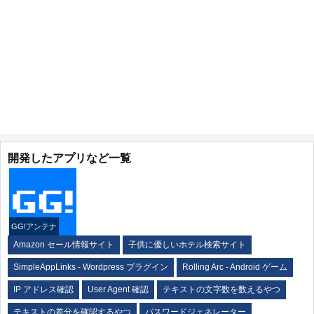
開発したアプリなど一覧
GG!アンテナ
Amazon セール情報サイト
子供に優しいホテル検索サイト
SimpleAppLinks - Wordpress プラグイン
Rolling Arc - Android ゲーム
IP アドレス確認
User Agent 確認
テキストの文字数を数えるやつ
テキストの差分を確認するやつ
パスワードジェネレーター