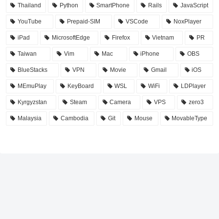
Thailand
Python
SmartPhone
Rails
JavaScript
YouTube
Prepaid-SIM
VSCode
NoxPlayer
iPad
MicrosoftEdge
Firefox
Vietnam
PR
Taiwan
Vim
Mac
iPhone
OBS
BlueStacks
VPN
Movie
Gmail
iOS
MEmuPlay
KeyBoard
WSL
WiFi
LDPlayer
Kyrgyzstan
Steam
Camera
VPS
zero3
Malaysia
Cambodia
Git
Mouse
MovableType