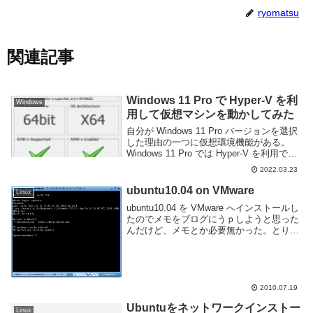
ryomatsu
関連記事
Windows 11 Pro で Hyper-V を利
Windows
用して仮想マシンを動かしてみた
自分が Windows 11 Pro バージョンを選択
した理由の一つに仮想環境機能がある。
Windows 11 Pro では Hyper-V を利用でき
るため、少し設定するだけで簡単に仮想マ
2022.03.23
シンを実行できる。Hyper-V を利用する準
備ま...
ubuntu10.04 on VMware
Linux
ubuntu10.04 を VMware へインストールし
たのでメモをブログにうｐしようと思った
んだけど、メモとか必要無かった。とりあ
えず、ゲストOSとホストOSとのディレク
トリの共有の設定だけ書いておく。やり方
は何通りかあると思うけど、今...
2010.07.19
Ubuntuをネットワークインストー
Linux