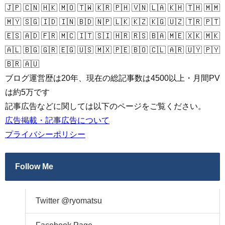
🇯🇵 🇨🇳 🇭🇰 🇲🇴 🇹🇼 🇰🇷 🇵🇭 🇻🇳 🇱🇦 🇰🇭 🇹🇭 🇲🇲
🇲🇾 🇸🇬 🇮🇩 🇮🇳 🇧🇩 🇳🇵 🇱🇰 🇰🇿 🇰🇬 🇺🇿 🇹🇷 🇵🇹
🇪🇸 🇦🇩 🇫🇷 🇲🇨 🇮🇹 🇸🇮 🇭🇷 🇷🇸 🇧🇦 🇲🇪 🇽🇰 🇲🇰
🇦🇱 🇧🇬 🇬🇷 🇪🇬 🇺🇸 🇲🇽 🇵🇪 🇧🇴 🇨🇱 🇦🇷 🇺🇾 🇵🇾
🇧🇷 🇦🇺
ブログ運営歴は20年、現在の総記事数は4500以上・月間PV
は約5万です
記事広告などに関しては以下のページをご覧ください。
広告掲載・記事広告について
プライバシーポリシー
Follow Me
Twitter @ryomatsu