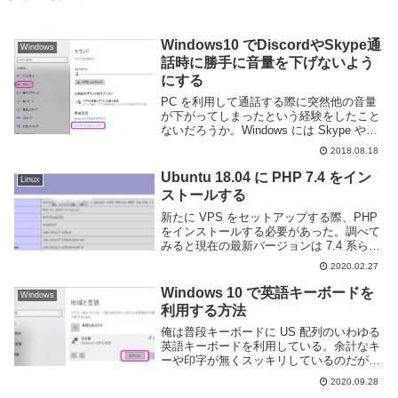
Windows10 でDiscordやSkype通
Windows
話時に勝手に音量を下げないよう
にする
PC を利用して通話する際に突然他の音量
が下がってしまったという経験をしたこと
ないだろうか。Windows には Skype や
Discord 等のボイスチャットを行う際に、
2018.08.18
通話以外の音量を自動的に下げる大変お節
介な機能が搭載されている。...
Ubuntu 18.04 に PHP 7.4 をイン
Linux
ストールする
新たに VPS をセットアップする際、PHP
をインストールする必要があった。調べて
みると現在の最新バージョンは 7.4 系らし
い。ところが Ubuntu の標準でインストー
2020.02.27
ルされる PHP は 7.2 で少し古い。なので
apt に少し設...
Windows 10 で英語キーボードを
Windows
利用する方法
俺は普段キーボードに US 配列のいわゆる
英語キーボードを利用している。余計なキ
ーや印字が無くスッキリしているのだが
Windows では昔から英語キーボードを自
2020.09.28
動的に認識しないという問題がある。何故