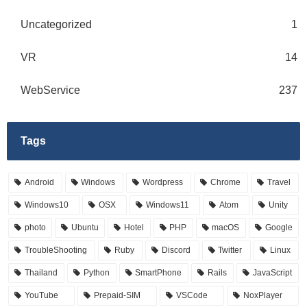
Uncategorized
1
VR
14
WebService
237
Tags
Android
Windows
Wordpress
Chrome
Travel
Windows10
OSX
Windows11
Atom
Unity
photo
Ubuntu
Hotel
PHP
macOS
Google
TroubleShooting
Ruby
Discord
Twitter
Linux
Thailand
Python
SmartPhone
Rails
JavaScript
YouTube
Prepaid-SIM
VSCode
NoxPlayer