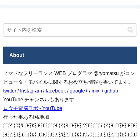
About
ノマドなフリーランス WEB プログラマ @ryomatsu がコン
ピュータ・モバイルに関するお役立ち情報を書いてます。
twitter
/
Instagram
/
facebook
/
google+
/
mixi
/
github
YouTube チャンネルもあります
ロウモ電脳ラボ - YouTube
行った事ある国/地域
🇯🇵 🇨🇳 🇭🇰 🇲🇴 🇹🇼 🇰🇷 🇵🇭 🇻🇳 🇱🇦 🇰🇭 🇹🇭 🇲🇲
🇲🇾 🇸🇬 🇮🇩 🇮🇳 🇧🇩 🇳🇵 🇱🇰 🇰🇿 🇰🇬 🇺🇿 🇹🇷 🇵🇹