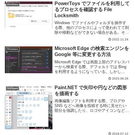
か英語キーボードを挿しても日本語キーボ
PowerToys でファイルを利用して
Windows
ー...
るプロセスを確認する File
Locksmith
Windows でファイルやフォルダを操作す
る際、他のプロセスによって使われてて削
除や移動などができない場合がある。その
ような場合には対象のファイルやフォルダ
2022.11.24
を開いているアプリを終了させることで操
作可能になるが、どのアプリが使っている
Microsoft Edge の検索エンジンを
Windows
のかわ...
Google 等に変更する方法
Microsoft Edge では画面上部のアドレスバ
ーから検索する際、デフォルトでは Bing
を利用するようになっている。しかし
Bing よりは Google などの別の検索エンジ
2023.06.26
ンを利用したい人も多いのではないかと思
う。このページで...
Paint.NET で矢印や円などの図形
Software
を描画する
画像編集ソフトを利用する際、ブログや
SNS などへ画像を投稿する時に見せたい
部分を強調したり、ロゴやアイコンなどの
下地として使う為に図形を描画したい事が
ある。Paint.NET では四角形や丸といった
基本的な形から矢印や吹き出し、稲妻の
よ...
2018.07.12