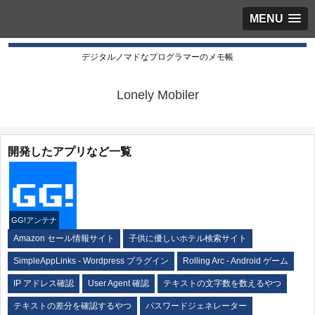
MENU
デジタルノマドなプログラマーのメモ帳
Lonely Mobiler
開発したアプリなど一覧
GG!アンテナ
Amazon セール情報サイト
子供に優しいホテル検索サイト
SimpleAppLinks - Wordpress プラグイン
Rolling Arc - Android ゲーム
IP アドレス確認
User Agent 確認
テキストの文字数を数えるやつ
テキストの差分を確認するやつ
パスワードジェネレーター