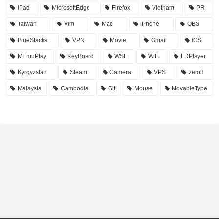
iPad
MicrosoftEdge
Firefox
Vietnam
PR
Taiwan
Vim
Mac
iPhone
OBS
BlueStacks
VPN
Movie
Gmail
iOS
MEmuPlay
KeyBoard
WSL
WiFi
LDPlayer
Kyrgyzstan
Steam
Camera
VPS
zero3
Malaysia
Cambodia
Git
Mouse
MovableType