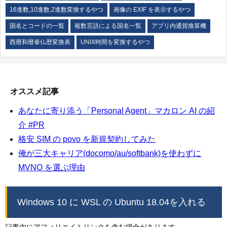
16進数,10進数,2進数変換するやつ
画像の EXIF を表示するやつ
国名とコードの一覧
複数言語による国名一覧
アプリ内通貨換算機
西暦和暦泰仏歴変換表
UNIX時間を変換するやつ
オススメ記事
あなたに寄り添う「Personal Agent」マカロン AI の紹
介 #PR
格安 SIM の povo を新規契約してみた
俺が三大キャリア(docomo/au/softbank)を使わずに
MVNO を選ぶ理由
Windows 10 に WSL の Ubuntu 18.04を入れる
記事内にアフィリエイトリンクを含む場合があります