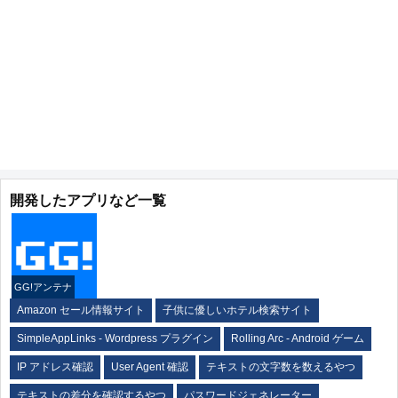
開発したアプリなど一覧
GG!アンテナ
Amazon セール情報サイト
子供に優しいホテル検索サイト
SimpleAppLinks - Wordpress プラグイン
Rolling Arc - Android ゲーム
IP アドレス確認
User Agent 確認
テキストの文字数を数えるやつ
テキストの差分を確認するやつ
パスワードジェネレーター