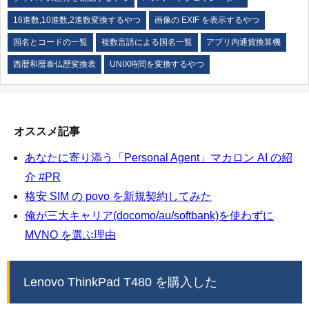
16進数,10進数,2進数変換するやつ
画像の EXIF を表示するやつ
国名とコードの一覧
複数言語による国名一覧
アプリ内通貨換算機
西暦和暦泰仏歴変換表
UNIX時間を変換するやつ
オススメ記事
あなたに寄り添う「Personal Agent」マカロン AI の紹
介 #PR
格安 SIM の povo を新規契約してみた
俺が三大キャリア(docomo/au/softbank)を使わずに
MVNO を選ぶ理由
Lenovo ThinkPad T480 を購入した