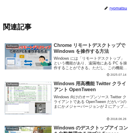
ryomatsu
関連記事
Chrome リモートデスクトップで
Software
Windows を操作する方法
Windows には「リモートデスクトップ」
という機能があり、遠隔地にある PC を操
作することができる。ただし、この機能を
使うには、操作対象の Windows が Pro バ
2025.07.14
ージョンである必要がある。そのため、
Home エディションを使っ...
Windows 用高機能 Twitter クライ
Software
アント OpenTween
Windows 向けのオープンソース Twitter ク
ライアントである OpenTween だがいつの
まにかメジャーバージョンが 2 にアップさ
れていたようなので試しに使ってみる事に
した。Twitter との連携を行いタイムライン
2018.06.26
を表示さ...
Windows のデスクトップアイコン
Windows