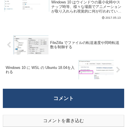
る方法
Windows 10 はウインドウの最小化時やス
ナップ時等、様々な場面でアニメーション
が取り入れられ視覚的に何が行われている
のかがわかりやすくなっています。しか
2017.05.13
し、ある程度コンピュータに慣れてくると
こういったアニメーションが邪魔だと感じ
る人...
FileZilla でファイルの転送速度や同時転送
数を制御する
Windows 10 に WSL の Ubuntu 18.04を入
れる
コメント
コメントを書き込む