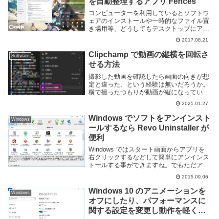
を自動整理するアプリ Fences
コンピューターを利用しているとソフトウ
ェアのインストールや一時的なファイル置
き場用等、どうしてもデスクトップにアイ
コンが増えしまい整理が面倒くさい、とい
2017.08.21
う人は多いと思います。Windows を利用
しているのであれば Fences というソフ...
Clipchamp で動画の縦横を回転さ
Software
せる方法
撮影した動画を確認したら画面の向きが想
定と違った、という経験は無いだろうか。
横で撮ったつもりが動画が縦になっていた
り、その逆になってしまう場合もある。そ
2025.01.27
ういう時は動画編集ソフトなどを利用して
動画を回転させよう。このページでは
Windows でソフトをアンインスト
Windows
Windows...
ールするなら Revo Uninstaller が
便利
Windows ではスタート画面からアプリを
右クリックするなどして簡単にアンインス
トールする事ができますね。でもただアン
インストールしただけではそのアプリの設
2015.09.06
定などがそのまま残ってしまう事もありま
す。それにスタート画面からアプリを探し
Windows 10 のアニメーションを
Windows
にくい...
オフにしたり、パフォーマンスに
関する設定を変更し動作を軽くす