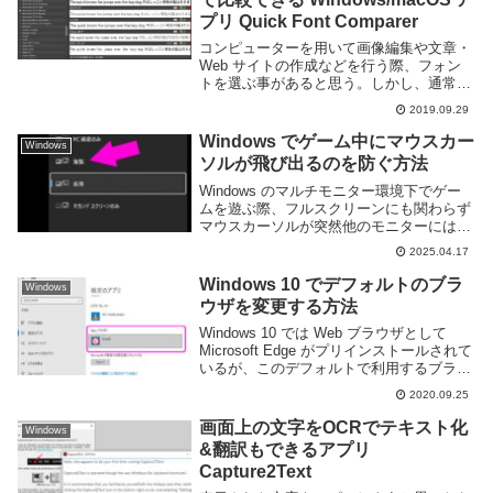
プリ Quick Font Comparer
コンピューターを用いて画像編集や文章・
Web サイトの作成などを行う際、フォン
トを選ぶ事があると思う。しかし、通常コ
ンピュータの中には100を超えるフォント
2019.09.29
が入っており、最適なものを選ぶのが大変
だ。PC 内にインストールしてあるフォン
Windows でゲーム中にマウスカー
Windows
トを比...
ソルが飛び出るのを防ぐ方法
Windows のマルチモニター環境下でゲー
ムを遊ぶ際、フルスクリーンにも関わらず
マウスカーソルが突然他のモニターにはみ
出てゲームプレイが中断されてしまうこと
2025.04.17
がある。とくに FPS や TPS で発生しがち
だ。この現象はゲームがマルチモニタ...
Windows 10 でデフォルトのブラ
Windows
ウザを変更する方法
Windows 10 では Web ブラウザとして
Microsoft Edge がプリインストールされて
いるが、このデフォルトで利用するブラウ
ザはGoogle Chrome や Firefox 等、ユーザ
2020.09.25
ーが自由に変更する事ができる。自分...
画面上の文字をOCRでテキスト化
Windows
&翻訳もできるアプリ
Capture2Text