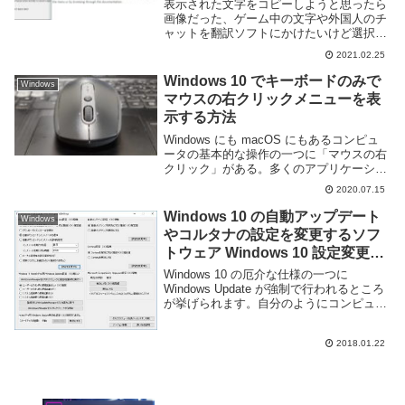
表示された文字をコピーしようと思ったら
画像だった、ゲーム中の文字や外国人のチ
ャットを翻訳ソフトにかけたいけど選択で
きない・・・なんて経験をしたことある人
2021.02.25
は多いと思う。画像内の文字やゲーム内チ
ャットなど、文字が表示されていてもコン
Windows 10 でキーボードのみで
Windows
ピュータはテ...
マウスの右クリックメニューを表
示する方法
Windows にも macOS にもあるコンピュ
ータの基本的な操作の一つに「マウスの右
クリック」がある。多くのアプリケーショ
ンで利用可能な右クリックだが、一般的に
2020.07.15
は Web ブラウザやファイラー・エディタ
ーなどのアプリケーション固有の操作...
Windows 10 の自動アップデート
Windows
やコルタナの設定を変更するソフ
トウェア Windows 10 設定変更ツ
ール
Windows 10 の厄介な仕様の一つに
Windows Update が強制で行われるところ
が挙げられます。自分のようにコンピュー
タを24時間つけっぱなしで運用している人
にとって Windows Update により問答無用
2018.01.22
で強制的に再...