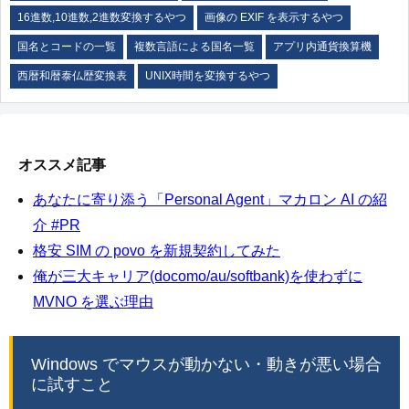
16進数,10進数,2進数変換するやつ
画像の EXIF を表示するやつ
国名とコードの一覧
複数言語による国名一覧
アプリ内通貨換算機
西暦和暦泰仏歴変換表
UNIX時間を変換するやつ
オススメ記事
あなたに寄り添う「Personal Agent」マカロン AI の紹
介 #PR
格安 SIM の povo を新規契約してみた
俺が三大キャリア(docomo/au/softbank)を使わずに
MVNO を選ぶ理由
Windows でマウスが動かない・動きが悪い場合
に試すこと