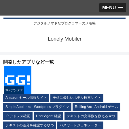
MENU
デジタルノマドなプログラマーのメモ帳
Lonely Mobiler
開発したアプリなど一覧
GG!アンテナ
Amazon セール情報サイト
子供に優しいホテル検索サイト
SimpleAppLinks - Wordpress プラグイン
Rolling Arc - Android ゲーム
IP アドレス確認
User Agent 確認
テキストの文字数を数えるやつ
テキストの差分を確認するやつ
パスワードジェネレーター