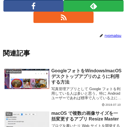
ryomatsu
関連記事
GoogleフォトをWindows/macOS
WebService
デスクトップアプリのように利用
する方法
写真管理アプリとして Google フォトを利
用している人は多いと思う。特に Android
ユーザーであれば標準で入っている上に撮
った写真を自動的にクラウドへバックアッ
2019.07.10
プできるため、利用者は多いだろう。この
Google フォト、スマホア...
macOS で複数の画像サイズを一
Mac
括変更するアプリ Resize Master
ブログを書いたり Web サイトを開発する