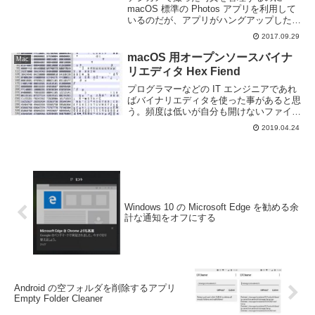
macOS 標準の Photos アプリを利用して
いるのだが、アプリがハングアップした際
に強制終了したところ、以下のダイアログ
2017.09.29
と共に正常に起動しなくなってしまった。
Closing the library....
macOS 用オープンソースバイナ
Mac
リエディタ Hex Fiend
プログラマーなどの IT エンジニアであれ
ばバイナリエディタを使った事があると思
う。頻度は低いが自分も開けないファイル
や形式がよくわからないファイルの中身を
2019.04.24
確認したりするのに利用したことがある。
macOS を利用しているのであれば Mac ...
Windows 10 の Microsoft Edge を勧める余
計な通知をオフにする
Android の空フォルダを削除するアプリ
Empty Folder Cleaner