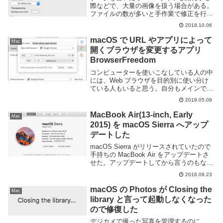
際などで、大量の画像を扱う場合がある。
ファイルの数が多いと手作業で修正を行う
のは大変だ。macOS で大量の画像に対し
2018.10.06
てリサイズやウォーターマークを入れる処
理を行うのであれば、Resize Mast...
macOS で URL やアプリによって
Mac
開くブラウザを変更するアプリ
BrowserFreedom
コンピューターを使いこなしている人の中
には、Web ブラウザを目的別に使い分け
ている人もいると思う。自分もメインで利
用するのは Google Chrome だが場合によ
2019.05.09
っては Firefox や Safari, Vivaldi などを使
い分...
MacBook Air(13-inch, Early
Mac
2015) を macOS Sierra へアップ
デートした
macOS Sierra がリリースされていたので
手持ちの MacBook Air をアップデートさ
せた。アップデートしてから言うのもなん
だが、Siri は使わないしユニバーサルクリ
2016.09.23
ップボードは iPhone 持ってないから意味
ないしApp...
macOS の Photos が Closing the
Mac
library と言って起動しなくなった
ので修復した
デジカメで撮った写真を管理するのに