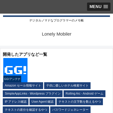
MENU
デジタルノマドなプログラマーのメモ帳
Lonely Mobiler
開発したアプリなど一覧
GG!アンテナ
Amazon セール情報サイト
子供に優しいホテル検索サイト
SimpleAppLinks - Wordpress プラグイン
Rolling Arc - Android ゲーム
IP アドレス確認
User Agent 確認
テキストの文字数を数えるやつ
テキストの差分を確認するやつ
パスワードジェネレーター