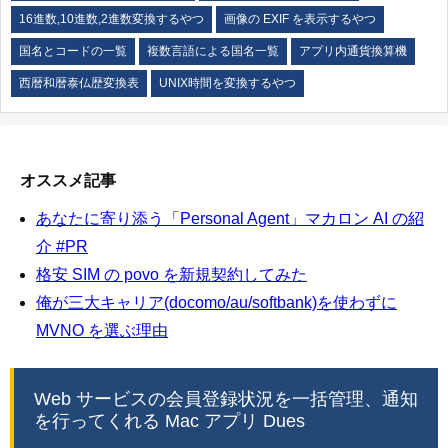
16進数,10進数,2進数変換するやつ
画像の EXIF を表示するやつ
国名とコードの一覧
複数言語による国名一覧
アプリ内通貨換算機
西暦和暦泰仏歴変換表
UNIX時間を変換するやつ
オススメ記事
あなたに寄り添う「Personal Agent」マカロン AI の紹
介 #PR
格安 SIM の povo を新規契約してみた
俺が三大キャリア(docomo/au/softbank)を使わずに
MVNO を選ぶ理由
Web サービスの会員登録状況を一括管理、通知
を行ってくれる Mac アプリ Dues