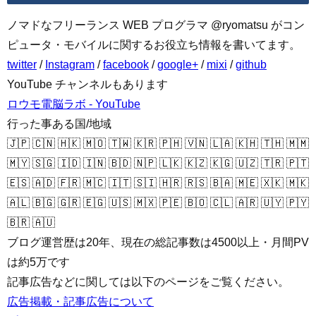
ノマドなフリーランス WEB プログラマ @ryomatsu がコン
ピュータ・モバイルに関するお役立ち情報を書いてます。
twitter
/
Instagram
/
facebook
/
google+
/
mixi
/
github
YouTube チャンネルもあります
ロウモ電脳ラボ - YouTube
行った事ある国/地域
🇯🇵 🇨🇳 🇭🇰 🇲🇴 🇹🇼 🇰🇷 🇵🇭 🇻🇳 🇱🇦 🇰🇭 🇹🇭 🇲🇲
🇲🇾 🇸🇬 🇮🇩 🇮🇳 🇧🇩 🇳🇵 🇱🇰 🇰🇿 🇰🇬 🇺🇿 🇹🇷 🇵🇹
🇪🇸 🇦🇩 🇫🇷 🇲🇨 🇮🇹 🇸🇮 🇭🇷 🇷🇸 🇧🇦 🇲🇪 🇽🇰 🇲🇰
🇦🇱 🇧🇬 🇬🇷 🇪🇬 🇺🇸 🇲🇽 🇵🇪 🇧🇴 🇨🇱 🇦🇷 🇺🇾 🇵🇾
🇧🇷 🇦🇺
ブログ運営歴は20年、現在の総記事数は4500以上・月間PV
は約5万です
記事広告などに関しては以下のページをご覧ください。
広告掲載・記事広告について