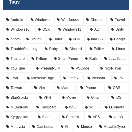
Tags
Android
Windows
Wordpress
Chrome
Travel
Windows10
OSX
Windows11
Atom
Unity
photo
Ubuntu
Hotel
PHP
macOS
Google
TroubleShooting
Ruby
Discord
Twitter
Linux
Thailand
Python
SmartPhone
Rails
JavaScript
YouTube
Prepaid-SIM
VSCode
NoxPlayer
iPad
MicrosoftEdge
Firefox
Vietnam
PR
Taiwan
Vim
Mac
iPhone
OBS
BlueStacks
VPN
Movie
Gmail
iOS
MEmuPlay
KeyBoard
WSL
WiFi
LDPlayer
Kyrgyzstan
Steam
Camera
VPS
zero3
Malaysia
Cambodia
Git
Mouse
MovableType