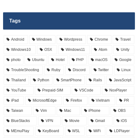
Tags
Android
Windows
Wordpress
Chrome
Travel
Windows10
OSX
Windows11
Atom
Unity
photo
Ubuntu
Hotel
PHP
macOS
Google
TroubleShooting
Ruby
Discord
Twitter
Linux
Thailand
Python
SmartPhone
Rails
JavaScript
YouTube
Prepaid-SIM
VSCode
NoxPlayer
iPad
MicrosoftEdge
Firefox
Vietnam
PR
Taiwan
Vim
Mac
iPhone
OBS
BlueStacks
VPN
Movie
Gmail
iOS
MEmuPlay
KeyBoard
WSL
WiFi
LDPlayer