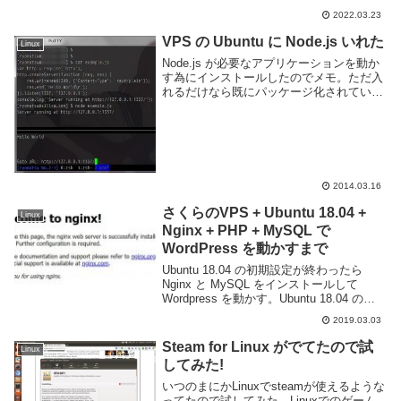
るため、少し設定するだけで簡単に仮想マ
2022.03.23
シンを実行できる。Hyper-V を利用する準
備ま...
VPS の Ubuntu に Node.js いれた
Linux
Node.js が必要なアプリケーションを動か
す為にインストールしたのでメモ。ただ入
れるだけなら既にパッケージ化されている
ので、 apt-get install nodejs するだけで良
いのだが最新版を使うならゴニョゴニョし
ないといけない...
2014.03.16
さくらのVPS + Ubuntu 18.04 +
Linux
Nginx + PHP + MySQL で
WordPress を動かすまで
Ubuntu 18.04 の初期設定が終わったら
Nginx と MySQL をインストールして
Wordpress を動かす。Ubuntu 18.04 の初
期設定については以下に書いた。Nginx の
2019.03.03
インストールまずは Nginx のイン...
Steam for Linux がでてたので試
Linux
してみた!
いつのまにかLinuxでsteamが使えるような
ってたので試してみた。Linuxでのゲーム