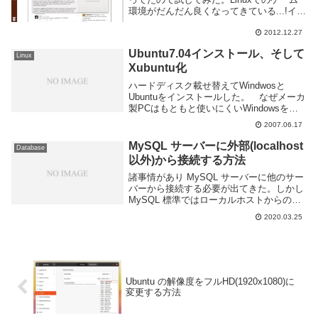
環境がだんだん良くなってきている...!イン
ストールは簡単。Ubuntu なら deb ファイ
ルが配布されているのでそれを使用するだ
2012.12.27
け。Steam f...
Ubuntu7.04インストール、そして
Linux
Xubuntu化
ハードディスク載せ替えてWindwosと
Ubuntuをインストールした。 なぜメーカ
製PCはもともと使いにくいWindowsをさ
らに使えなくするソフトばかりいれてるの
2007.06.17
か不思議でならない。とりあえず先に
Windowsを入れておくとLinux側...
MySQL サーバーに外部(localhost
Database
以外)から接続する方法
諸事情があり MySQL サーバーに他のサー
バーから接続する必要が出てきた。しかし
MySQL 標準ではローカルホストからの接
続のみ許可しているようだ。接続しようと
2020.03.25
すると以下のようなエラーが出ると思う。
このページでは MySQL サーバーへ...
Ubuntu の解像度をフルHD(1920x1080)に
変更する方法