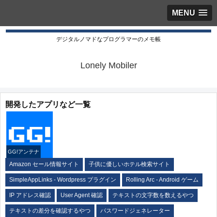
MENU
デジタルノマドなプログラマーのメモ帳
Lonely Mobiler
開発したアプリなど一覧
GG!アンテナ
Amazon セール情報サイト
子供に優しいホテル検索サイト
SimpleAppLinks - Wordpress プラグイン
Rolling Arc - Android ゲーム
IP アドレス確認
User Agent 確認
テキストの文字数を数えるやつ
テキストの差分を確認するやつ
パスワードジェネレーター