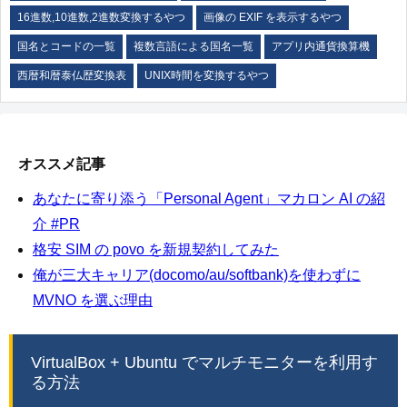
16進数,10進数,2進数変換するやつ
画像の EXIF を表示するやつ
国名とコードの一覧
複数言語による国名一覧
アプリ内通貨換算機
西暦和暦泰仏歴変換表
UNIX時間を変換するやつ
オススメ記事
あなたに寄り添う「Personal Agent」マカロン AI の紹
介 #PR
格安 SIM の povo を新規契約してみた
俺が三大キャリア(docomo/au/softbank)を使わずに
MVNO を選ぶ理由
VirtualBox + Ubuntu でマルチモニターを利用す
る方法