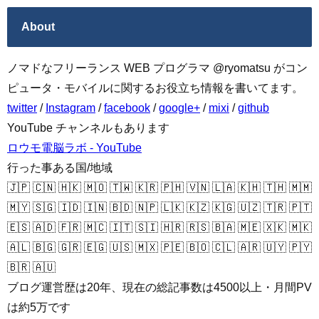
About
ノマドなフリーランス WEB プログラマ @ryomatsu がコン
ピュータ・モバイルに関するお役立ち情報を書いてます。
twitter
/
Instagram
/
facebook
/
google+
/
mixi
/
github
YouTube チャンネルもあります
ロウモ電脳ラボ - YouTube
行った事ある国/地域
🇯🇵 🇨🇳 🇭🇰 🇲🇴 🇹🇼 🇰🇷 🇵🇭 🇻🇳 🇱🇦 🇰🇭 🇹🇭 🇲🇲
🇲🇾 🇸🇬 🇮🇩 🇮🇳 🇧🇩 🇳🇵 🇱🇰 🇰🇿 🇰🇬 🇺🇿 🇹🇷 🇵🇹
🇪🇸 🇦🇩 🇫🇷 🇲🇨 🇮🇹 🇸🇮 🇭🇷 🇷🇸 🇧🇦 🇲🇪 🇽🇰 🇲🇰
🇦🇱 🇧🇬 🇬🇷 🇪🇬 🇺🇸 🇲🇽 🇵🇪 🇧🇴 🇨🇱 🇦🇷 🇺🇾 🇵🇾
🇧🇷 🇦🇺
ブログ運営歴は20年、現在の総記事数は4500以上・月間PV
は約5万です