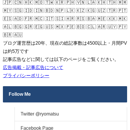
🇯🇵 🇨🇳 🇭🇰 🇲🇴 🇹🇼 🇰🇷 🇵🇭 🇻🇳 🇱🇦 🇰🇭 🇹🇭 🇲🇲
🇲🇾 🇸🇬 🇮🇩 🇮🇳 🇧🇩 🇳🇵 🇱🇰 🇰🇿 🇰🇬 🇺🇿 🇹🇷 🇵🇹
🇪🇸 🇦🇩 🇫🇷 🇲🇨 🇮🇹 🇸🇮 🇭🇷 🇷🇸 🇧🇦 🇲🇪 🇽🇰 🇲🇰
🇦🇱 🇧🇬 🇬🇷 🇪🇬 🇺🇸 🇲🇽 🇵🇪 🇧🇴 🇨🇱 🇦🇷 🇺🇾 🇵🇾
🇧🇷 🇦🇺
ブログ運営歴は20年、現在の総記事数は4500以上・月間PV
は約5万です
記事広告などに関しては以下のページをご覧ください。
広告掲載・記事広告について
プライバシーポリシー
Follow Me
Twitter @ryomatsu
Facebook Page