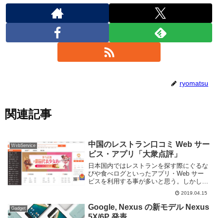
ryomatsu
関連記事
中国のレストラン口コミ Web サー
WebService
ビス・アプリ「大衆点評」
日本国内ではレストランを探す際にぐるな
びや食べログといったアプリ・Web サー
ビスを利用する事が多いと思う。しかしそ
れらの Web サービスはほぼ日本国内専用
2019.04.15
で、一応海外にも対応はしているがその情
報は少ない。中国国内では「大衆点評」と
Google, Nexus の新モデル Nexus
Gadget
呼ばれ...
5X/6P 発表