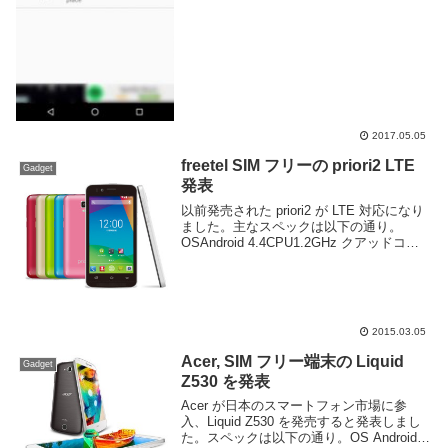
空きに取られ...
2017.05.05
freetel SIM フリーの priori2 LTE
Gadget
発表
以前発売された priori2 が LTE 対応になり
ました。主なスペックは以下の通り。
OSAndroid 4.4CPU1.2GHz クアッドコア
メモリ1GBROM8GB(microSD 32GB)ディ
スプレイ4.5インチ 480x854 ...
2015.03.05
Acer, SIM フリー端末の Liquid
Gadget
Z530 を発表
Acer が日本のスマートフォン市場に参
入、Liquid Z530 を発売すると発表しまし
た。スペックは以下の通り。OS Android