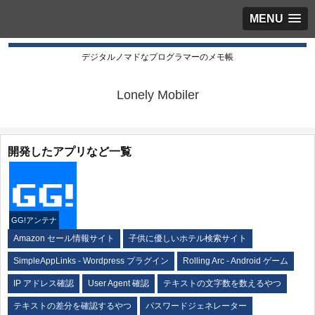
MENU
デジタルノマドなプログラマーのメモ帳
Lonely Mobiler
開発したアプリなど一覧
GG!アンテナ
Amazon セール情報サイト
子供に優しいホテル検索サイト
SimpleAppLinks - Wordpress プラグイン
Rolling Arc - Android ゲーム
IP アドレス確認
User Agent 確認
テキストの文字数を数えるやつ
テキストの差分を確認するやつ
パスワードジェネレーター