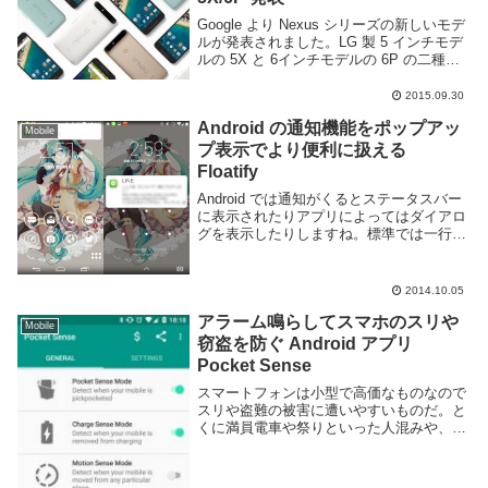
Google より Nexus シリーズの新しいモデ
ルが発表されました。LG 製 5 インチモデ
ルの 5X と 6インチモデルの 6P の二種
類。それぞれスペックは以下の通り。比較
用に並べて記載した。 Nexus 5X Nexus
2015.09.30
6POS...
Android の通知機能をポップアッ
Mobile
プ表示でより便利に扱える
Floatify
Android では通知がくるとステータスバー
に表示されたりアプリによってはダイアロ
グを表示したりしますね。標準では一行上
に表示されるだけでフルスクリーンのゲー
ムをやってる時やホーム画面の設定でステ
ータスバーを非表示にしてれば見れなかっ
2014.10.05
たり...
アラーム鳴らしてスマホのスリや
Mobile
窃盗を防ぐ Android アプリ
Pocket Sense
スマートフォンは小型で高価なものなので
スリや盗難の被害に遭いやすいものだ。と
くに満員電車や祭りといった人混みや、治
安の悪い地域では気をつけるべきだろう。
治安が良い地域であっても、公共の充電ス
タンドやカフェなどでちょっと目を離した