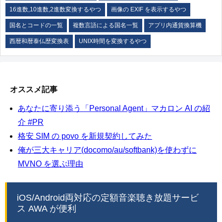
16進数,10進数,2進数変換するやつ
画像の EXIF を表示するやつ
国名とコードの一覧
複数言語による国名一覧
アプリ内通貨換算機
西暦和暦泰仏歴変換表
UNIX時間を変換するやつ
オススメ記事
あなたに寄り添う「Personal Agent」マカロン AI の紹
介 #PR
格安 SIM の povo を新規契約してみた
俺が三大キャリア(docomo/au/softbank)を使わずに
MVNO を選ぶ理由
iOS/Android両対応の定額音楽聴き放題サービ
ス AWA が便利