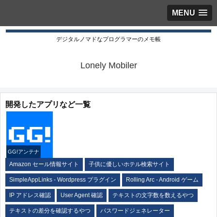
MENU
デジタルノマドなプログラマーのメモ帳
Lonely Mobiler
開発したアプリなど一覧
GG!アンテナ
Amazon セール情報サイト
子供に優しいホテル検索サイト
SimpleAppLinks - Wordpress プラグイン
Rolling Arc - Android ゲーム
IP アドレス確認
User Agent 確認
テキストの文字数を数えるやつ
テキストの差分を確認するやつ
パスワードジェネレーター