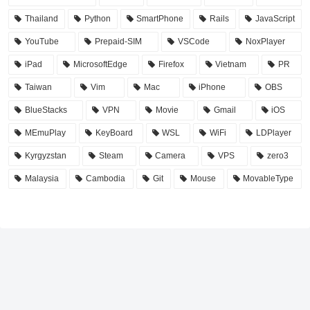
Thailand
Python
SmartPhone
Rails
JavaScript
YouTube
Prepaid-SIM
VSCode
NoxPlayer
iPad
MicrosoftEdge
Firefox
Vietnam
PR
Taiwan
Vim
Mac
iPhone
OBS
BlueStacks
VPN
Movie
Gmail
iOS
MEmuPlay
KeyBoard
WSL
WiFi
LDPlayer
Kyrgyzstan
Steam
Camera
VPS
zero3
Malaysia
Cambodia
Git
Mouse
MovableType