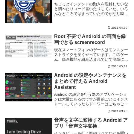
ちょっとインテントの動きを理解したいな
と調べたりコード書いたりしていた。いろ
んなところではまっていたのでかなり時間
を食ってしまったがやりたい事はだいたい
出来たからまとめる。以下のコードでは自
分のアプリからインテントでカメラを起動
2011.04.30
もしくは他...
Root 不要で Android の画面を録
Mobile
画できる screenrecord
現在スマートフォンのゲームはモンスター
ストライクを良くやっています。このゲー
ム、録画機能が組み込まれていて簡単にプ
レイ動画を録画して投稿する事が可能で
2015.05.11
す。が、ゴジラ等のコラボキャラは録画に
含める事ができずちょっと困っていた。別
Android の設定やメンテナンスを
Mobile
に公開する目的...
まとめて行える Android
Assistant
Android の設定を行う為のアプリケーショ
ンは大量にあるのですが目的ごとにインス
トールしていったらドロワーはごちゃごち
ゃするし容量は食うしなんか常駐してるし
2014.03.20
というあんまり嬉しくない状態になる。あ
まり使わないような機能はまとまっている
音声を文字に変換する Android ア
Mobile
とあ...
プリ「音声文字変換」
インタビューを行う際やラジオなどを聞い