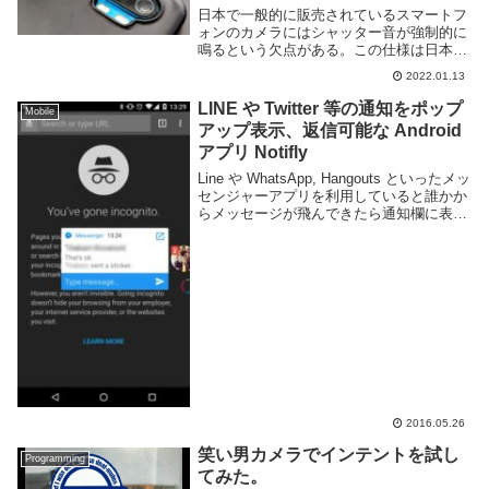
日本で一般的に販売されているスマートフ
ォンのカメラにはシャッター音が強制的に
鳴るという欠点がある。この仕様は日本及
び韓国ては一般的だがその他の国ではほぼ
2022.01.13
見られず、グローバルモデルの端末であっ
ても日本で利用すると強制的に鳴ることも
LINE や Twitter 等の通知をポップ
Mobile
ある。端的に...
アップ表示、返信可能な Android
アプリ Notifly
Line や WhatsApp, Hangouts といったメッ
センジャーアプリを利用していると誰かか
らメッセージが飛んできたら通知欄に表示
されますね。通常はその通知欄から選択し
てアプリを開いてメッセージを送る事にな
ると思います。しかしメッ...
2016.05.26
笑い男カメラでインテントを試し
Programming
てみた。