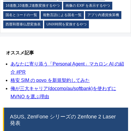
16進数,10進数,2進数変換するやつ
画像の EXIF を表示するやつ
国名とコードの一覧
複数言語による国名一覧
アプリ内通貨換算機
西暦和暦泰仏歴変換表
UNIX時間を変換するやつ
オススメ記事
あなたに寄り添う「Personal Agent」マカロン AI の紹
介 #PR
格安 SIM の povo を新規契約してみた
俺が三大キャリア(docomo/au/softbank)を使わずに
MVNO を選ぶ理由
ASUS, ZenFone シリーズの Zenfone 2 Laser
発表