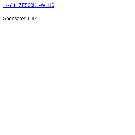
ワイト ZE500KL-WH16
Sponsored Link