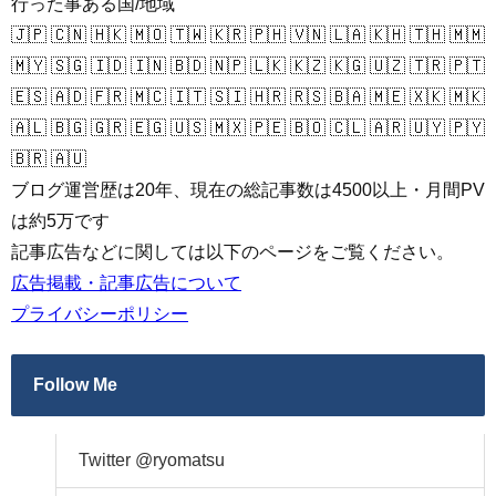
行った事ある国/地域
🇯🇵 🇨🇳 🇭🇰 🇲🇴 🇹🇼 🇰🇷 🇵🇭 🇻🇳 🇱🇦 🇰🇭 🇹🇭 🇲🇲
🇲🇾 🇸🇬 🇮🇩 🇮🇳 🇧🇩 🇳🇵 🇱🇰 🇰🇿 🇰🇬 🇺🇿 🇹🇷 🇵🇹
🇪🇸 🇦🇩 🇫🇷 🇲🇨 🇮🇹 🇸🇮 🇭🇷 🇷🇸 🇧🇦 🇲🇪 🇽🇰 🇲🇰
🇦🇱 🇧🇬 🇬🇷 🇪🇬 🇺🇸 🇲🇽 🇵🇪 🇧🇴 🇨🇱 🇦🇷 🇺🇾 🇵🇾
🇧🇷 🇦🇺
ブログ運営歴は20年、現在の総記事数は4500以上・月間PV
は約5万です
記事広告などに関しては以下のページをご覧ください。
広告掲載・記事広告について
プライバシーポリシー
Follow Me
Twitter @ryomatsu