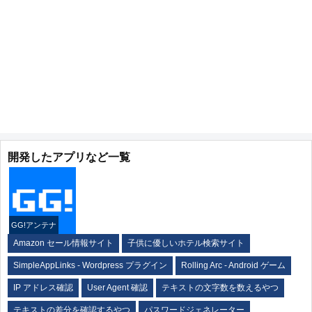
開発したアプリなど一覧
GG!アンテナ
Amazon セール情報サイト
子供に優しいホテル検索サイト
SimpleAppLinks - Wordpress プラグイン
Rolling Arc - Android ゲーム
IP アドレス確認
User Agent 確認
テキストの文字数を数えるやつ
テキストの差分を確認するやつ
パスワードジェネレーター