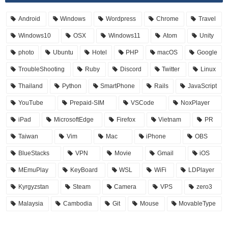
Android
Windows
Wordpress
Chrome
Travel
Windows10
OSX
Windows11
Atom
Unity
photo
Ubuntu
Hotel
PHP
macOS
Google
TroubleShooting
Ruby
Discord
Twitter
Linux
Thailand
Python
SmartPhone
Rails
JavaScript
YouTube
Prepaid-SIM
VSCode
NoxPlayer
iPad
MicrosoftEdge
Firefox
Vietnam
PR
Taiwan
Vim
Mac
iPhone
OBS
BlueStacks
VPN
Movie
Gmail
iOS
MEmuPlay
KeyBoard
WSL
WiFi
LDPlayer
Kyrgyzstan
Steam
Camera
VPS
zero3
Malaysia
Cambodia
Git
Mouse
MovableType