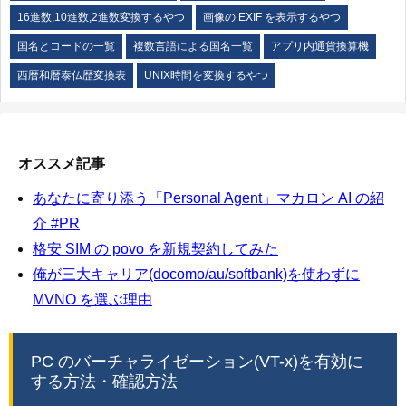
16進数,10進数,2進数変換するやつ
画像の EXIF を表示するやつ
国名とコードの一覧
複数言語による国名一覧
アプリ内通貨換算機
西暦和暦泰仏歴変換表
UNIX時間を変換するやつ
オススメ記事
あなたに寄り添う「Personal Agent」マカロン AI の紹
介 #PR
格安 SIM の povo を新規契約してみた
俺が三大キャリア(docomo/au/softbank)を使わずに
MVNO を選ぶ理由
PC のバーチャライゼーション(VT-x)を有効に
する方法・確認方法