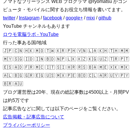
ノマドなフリーランス WEB プログラマ @ryomatsu がコン
ピュータ・モバイルに関するお役立ち情報を書いてます。
twitter
/
Instagram
/
facebook
/
google+
/
mixi
/
github
YouTube チャンネルもあります
ロウモ電脳ラボ - YouTube
行った事ある国/地域
🇯🇵 🇨🇳 🇭🇰 🇲🇴 🇹🇼 🇰🇷 🇵🇭 🇻🇳 🇱🇦 🇰🇭 🇹🇭 🇲🇲
🇲🇾 🇸🇬 🇮🇩 🇮🇳 🇧🇩 🇳🇵 🇱🇰 🇰🇿 🇰🇬 🇺🇿 🇹🇷 🇵🇹
🇪🇸 🇦🇩 🇫🇷 🇲🇨 🇮🇹 🇸🇮 🇭🇷 🇷🇸 🇧🇦 🇲🇪 🇽🇰 🇲🇰
🇦🇱 🇧🇬 🇬🇷 🇪🇬 🇺🇸 🇲🇽 🇵🇪 🇧🇴 🇨🇱 🇦🇷 🇺🇾 🇵🇾
🇧🇷 🇦🇺
ブログ運営歴は20年、現在の総記事数は4500以上・月間PV
は約5万です
記事広告などに関しては以下のページをご覧ください。
広告掲載・記事広告について
プライバシーポリシー