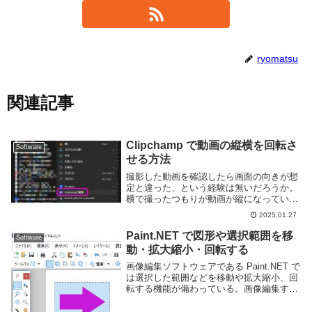
ryomatsu
関連記事
Clipchamp で動画の縦横を回転さ
Software
せる方法
撮影した動画を確認したら画面の向きが想
定と違った、という経験は無いだろうか。
横で撮ったつもりが動画が縦になっていた
り、その逆になってしまう場合もある。そ
2025.01.27
ういう時は動画編集ソフトなどを利用して
動画を回転させよう。このページでは
Paint.NET で図形や選択範囲を移
Software
Windows...
動・拡大縮小・回転する
画像編集ソフトウェアである Paint.NET で
は選択した範囲などを移動や拡大縮小、回
転する機能が備わっている。画像編集する
際に良く利用される機能なので把握してお
こう。移動や拡大縮小、回転を行うにはそ