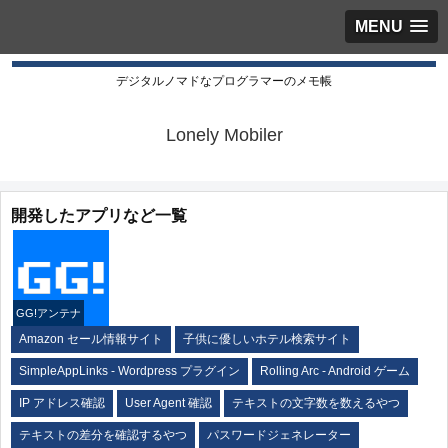
MENU
デジタルノマドなプログラマーのメモ帳
Lonely Mobiler
開発したアプリなど一覧
GG!アンテナ
Amazon セール情報サイト
子供に優しいホテル検索サイト
SimpleAppLinks - Wordpress プラグイン
Rolling Arc - Android ゲーム
IP アドレス確認
User Agent 確認
テキストの文字数を数えるやつ
テキストの差分を確認するやつ
パスワードジェネレーター