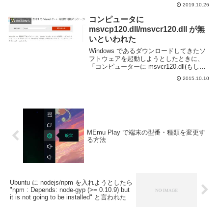
で昨日、今週、先週、今月、先月、今年、
2019.10.26
というふうにダウンロードした日毎にグル
ープ化している。多分便利だと思って実
コンピュータに
Windows
装...
msvcp120.dll/msvcr120.dll が無
いといわれた
Windows であるダウンロードしてきたソ
フトウェアを起動しようとしたときに、
「コンピューターに msvcr120.dll(もしく
は msvcp120.dll) がないため、プログラム
2015.10.10
を開始できません。この問題を解決するに
は、プログラムを...
MEmu Play で端末の型番・種類を変更す
る方法
Ubuntu に nodejs/npm を入れようとしたら
"npm : Depends: node-gyp (>= 0.10.9) but
it is not going to be installed" と言われた