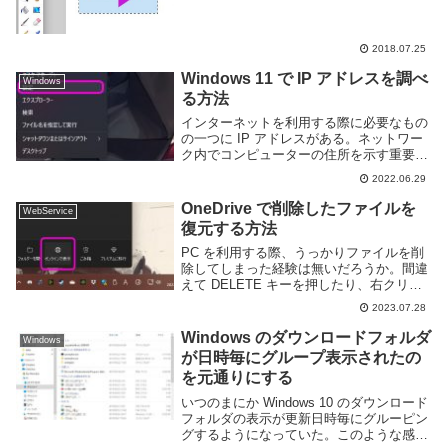
れらを行いたい場所を範囲選択する必要
が...
2018.07.25
Windows 11 で IP アドレスを調べ
Windows
る方法
インターネットを利用する際に必要なもの
の一つに IP アドレスがある。ネットワー
ク内でコンピューターの住所を示す重要な
ものだが、通常は自動的に設定されるもの
2022.06.29
なので我々ユーザーが気にする必要は無
い。しかし、ネットワークが接続できない
OneDrive で削除したファイルを
WebService
などトラブ...
復元する方法
PC を利用する際、うっかりファイルを削
除してしまった経験は無いだろうか。間違
えて DELETE キーを押したり、右クリッ
クメニューから誤って削除を選択したりす
2023.07.28
るかもしれない。また、不要だと思って削
除したけどあとから必要だったということ
Windows のダウンロードフォルダ
Windows
に気...
が日時毎にグループ表示されたの
を元通りにする
いつのまにか Windows 10 のダウンロード
フォルダの表示が更新日時毎にグルーピン
グするようになっていた。このような感じ