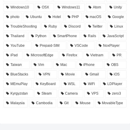
Windows10
OSX
Windows11
Atom
Unity
photo
Ubuntu
Hotel
PHP
macOS
Google
TroubleShooting
Ruby
Discord
Twitter
Linux
Thailand
Python
SmartPhone
Rails
JavaScript
YouTube
Prepaid-SIM
VSCode
NoxPlayer
iPad
MicrosoftEdge
Firefox
Vietnam
PR
Taiwan
Vim
Mac
iPhone
OBS
BlueStacks
VPN
Movie
Gmail
iOS
MEmuPlay
KeyBoard
WSL
WiFi
LDPlayer
Kyrgyzstan
Steam
Camera
VPS
zero3
Malaysia
Cambodia
Git
Mouse
MovableType