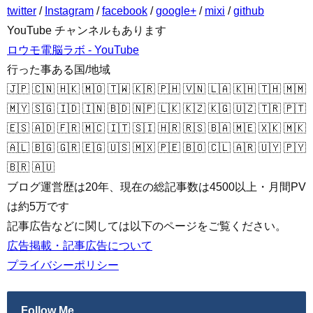
twitter
/
Instagram
/
facebook
/
google+
/
mixi
/
github
YouTube チャンネルもあります
ロウモ電脳ラボ - YouTube
行った事ある国/地域
🇯🇵 🇨🇳 🇭🇰 🇲🇴 🇹🇼 🇰🇷 🇵🇭 🇻🇳 🇱🇦 🇰🇭 🇹🇭 🇲🇲
🇲🇾 🇸🇬 🇮🇩 🇮🇳 🇧🇩 🇳🇵 🇱🇰 🇰🇿 🇰🇬 🇺🇿 🇹🇷 🇵🇹
🇪🇸 🇦🇩 🇫🇷 🇲🇨 🇮🇹 🇸🇮 🇭🇷 🇷🇸 🇧🇦 🇲🇪 🇽🇰 🇲🇰
🇦🇱 🇧🇬 🇬🇷 🇪🇬 🇺🇸 🇲🇽 🇵🇪 🇧🇴 🇨🇱 🇦🇷 🇺🇾 🇵🇾
🇧🇷 🇦🇺
ブログ運営歴は20年、現在の総記事数は4500以上・月間PV
は約5万です
記事広告などに関しては以下のページをご覧ください。
広告掲載・記事広告について
プライバシーポリシー
Follow Me