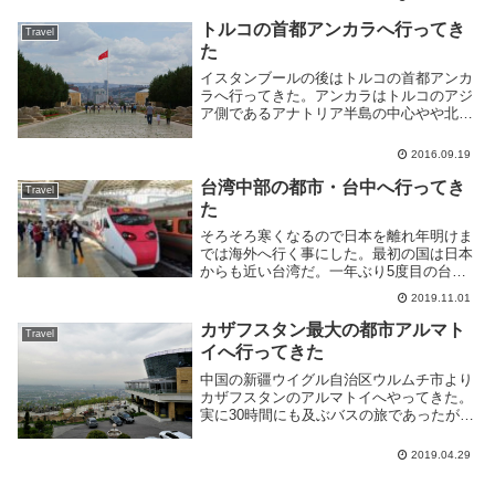
かカッコイイ感じがするけど対して仕事し
ているわけで...
トルコの首都アンカラへ行ってき
Travel
た
イスタンブールの後はトルコの首都アンカ
ラへ行ってきた。アンカラはトルコのアジ
ア側であるアナトリア半島の中心やや北西
に位置する内陸の都市だ。内陸なので冬は
寒く夏は暑い、寒暖の差が激しい地域とな
2016.09.19
っている。自分は9月上旬に行ったのだ
が、昼間は暑い...
台湾中部の都市・台中へ行ってき
Travel
た
そろそろ寒くなるので日本を離れ年明けま
では海外へ行く事にした。最初の国は日本
からも近い台湾だ。一年ぶり5度目の台湾
渡航だが、台北・高雄・台南に関しては前
2019.11.01
回滞在したので今回は台中へ行く事にし
た。台湾を出る便も台中発ハノイ行のベト
カザフスタン最大の都市アルマト
Travel
ジェットを予約...
イへ行ってきた
中国の新疆ウイグル自治区ウルムチ市より
カザフスタンのアルマトイへやってきた。
実に30時間にも及ぶバスの旅であったがそ
れは別の記事を参照してほしい。アルマト
イでやることは特に無いのだが、中国では
2019.04.29
移動ばかりで忙しかったのでしばらくのん
びりする事...