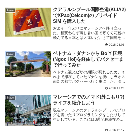
クアラルンプール国際空港(KLIA2)
Travel
でXPax(Celcom)のプリペイド
SIM を購入した
およそ一年ぶりにマレーシアへ降り立っ
た。相変わらず蒸し暑い国で寒くて花粉の
飛んでる日本とは大違いだ。さて国境を跨
いだらまずやるべきことの一つにプリペイ
2018.03.03
ド SIM の購入がある。以前マレーシアへ
来た際には Maxis の提供する Hotlin...
ベトナム・ダナンから Bo Y 国境
Travel
(Ngoc Hoi)を経由してパクセーま
で行ってみた
ベトナム観光ビザの期限が切れるため、そ
れまで滞在していたダナンを後にしラオス
南部の都市パクセーへ行く事にした。ダナ
ンからパクセーまでのルートは Lao Bao
2019.11.28
国境もしくは La Lay 国境を通る北ルート
と Bo Y 国境のある Ngoc...
マレーシアでのノマド(外こもり?)
Travel
ライフを紹介しよう
現在マレーシアのクアラルンプールでブロ
グを書いたりプログラミングをしたりして
生活している。ここには3週間程滞在の予
定で、今風の言葉で言うとノマドという事
になるのだろうか。ノマドというとなんだ
2016.12.17