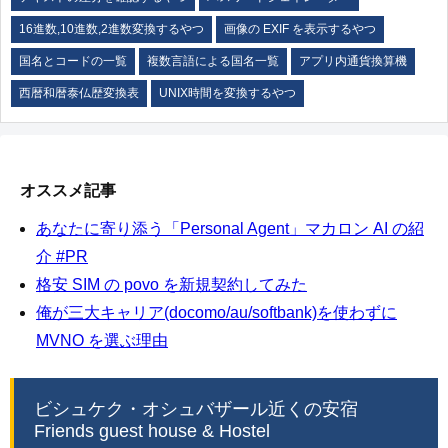
16進数,10進数,2進数変換するやつ
画像の EXIF を表示するやつ
国名とコードの一覧
複数言語による国名一覧
アプリ内通貨換算機
西暦和暦泰仏歴変換表
UNIX時間を変換するやつ
オススメ記事
あなたに寄り添う「Personal Agent」マカロン AI の紹
介 #PR
格安 SIM の povo を新規契約してみた
俺が三大キャリア(docomo/au/softbank)を使わずに
MVNO を選ぶ理由
ビシュケク・オシュバザール近くの安宿
Friends guest house & Hostel