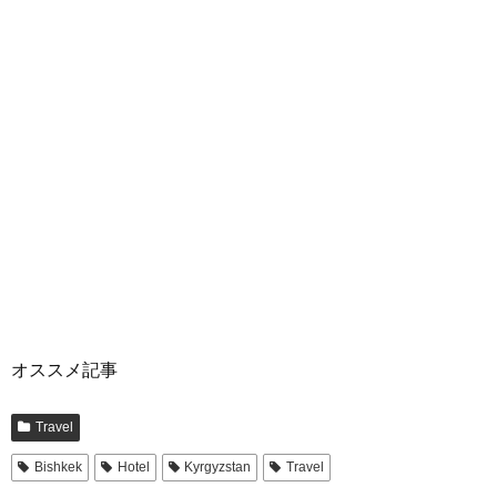
オススメ記事
Travel
Bishkek
Hotel
Kyrgyzstan
Travel