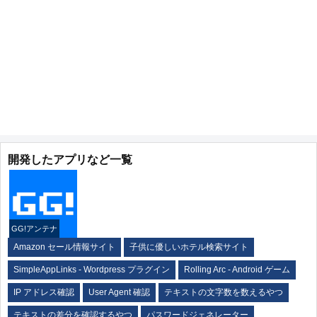
開発したアプリなど一覧
GG!アンテナ
Amazon セール情報サイト
子供に優しいホテル検索サイト
SimpleAppLinks - Wordpress プラグイン
Rolling Arc - Android ゲーム
IP アドレス確認
User Agent 確認
テキストの文字数を数えるやつ
テキストの差分を確認するやつ
パスワードジェネレーター