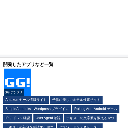
開発したアプリなど一覧
GG!アンテナ
Amazon セール情報サイト
子供に優しいホテル検索サイト
SimpleAppLinks - Wordpress プラグイン
Rolling Arc - Android ゲーム
IP アドレス確認
User Agent 確認
テキストの文字数を数えるやつ
テキストの差分を確認するやつ
パスワードジェネレーター