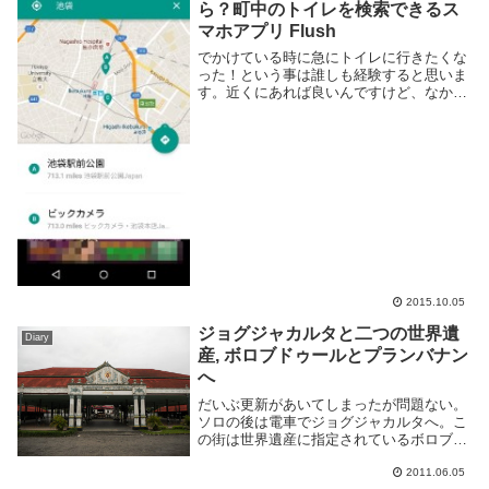
ら？町中のトイレを検索できるス
マホアプリ Flush
でかけている時に急にトイレに行きたくな
った！という事は誰しも経験すると思いま
す。近くにあれば良いんですけど、なかな
か見つからない事も・・・スマートフォン
が使えるなら Flush というアプリを使うと
トイレが見つかるかもしれません。このア
プリ...
2015.10.05
ジョグジャカルタと二つの世界遺
Diary
産, ボロブドゥールとプランバナン
へ
だいぶ更新があいてしまったが問題ない。
ソロの後は電車でジョグジャカルタへ。こ
の街は世界遺産に指定されているボロブド
ゥールとプランバナンへいくための拠点と
2011.06.05
なる。どっちも日帰りツアーでいける範囲