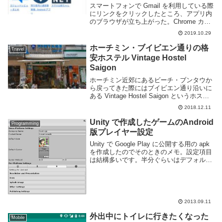
スマートフォンで Gmail を利用している際
にリンクをクリックしたところ、アプリ内
のブラウザが立ち上がった。Chrome カス
タムタブを利用したこのアプリ内ブラウザ
2019.10.29
は Chrome のデータを利用しているためロ
グイン情報などをそのまま利用...
ホーチミン・ブイビエン通りの格
Travel
安ホステル Vintage Hostel
Saigon
ホーチミン近郊にあるビーチ・ブンタウか
ら戻ってきた際にはブイビエン通り沿いに
ある Vintage Hostel Saigon というホステ
ル・ゲストハウスに泊まったのでメモして
2018.12.11
おこう場所はブイビエン通りの真ん中、バ
ーやレストラン、マッサージ...
Unity で作成したゲームのAndroid
Programming
版プレイヤー設定
Unity で Google Play に公開する用の apk
を作成したのでそのときのメモ。設定項目
は結構多いです。半分ぐらいはデフォルト
のままでも良いですが各項目について知っ
ておくのも良いかなと思って1つずつ調べ
てみました。公開時の設定...
2013.09.11
外出中にトイレに行きたくなった
Mobile