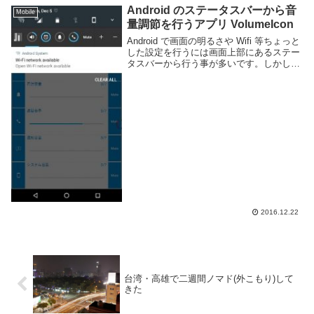
だし、一日で両方とも回る事ができる。自
Android のステータスバーから音
分で周ろうか...
Mobile
量調節を行うアプリ VolumeIcon
Android で画面の明るさや Wifi 等ちょっと
した設定を行うには画面上部にあるステー
タスバーから行う事が多いです。しかし、
頻繁に行うであろう音量調節は本体につい
ている物理ボタンに依存する事が多いで
す。音量調節 in ステータスバー(...
2016.12.22
台湾・高雄で二週間ノマド(外こもり)して
きた