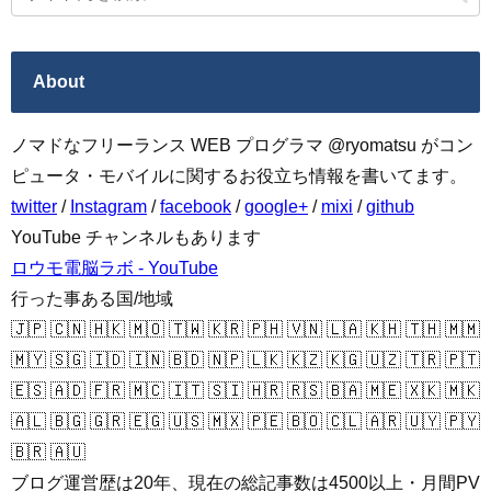
About
ノマドなフリーランス WEB プログラマ @ryomatsu がコン
ピュータ・モバイルに関するお役立ち情報を書いてます。
twitter
/
Instagram
/
facebook
/
google+
/
mixi
/
github
YouTube チャンネルもあります
ロウモ電脳ラボ - YouTube
行った事ある国/地域
🇯🇵 🇨🇳 🇭🇰 🇲🇴 🇹🇼 🇰🇷 🇵🇭 🇻🇳 🇱🇦 🇰🇭 🇹🇭 🇲🇲
🇲🇾 🇸🇬 🇮🇩 🇮🇳 🇧🇩 🇳🇵 🇱🇰 🇰🇿 🇰🇬 🇺🇿 🇹🇷 🇵🇹
🇪🇸 🇦🇩 🇫🇷 🇲🇨 🇮🇹 🇸🇮 🇭🇷 🇷🇸 🇧🇦 🇲🇪 🇽🇰 🇲🇰
🇦🇱 🇧🇬 🇬🇷 🇪🇬 🇺🇸 🇲🇽 🇵🇪 🇧🇴 🇨🇱 🇦🇷 🇺🇾 🇵🇾
🇧🇷 🇦🇺
ブログ運営歴は20年、現在の総記事数は4500以上・月間PV