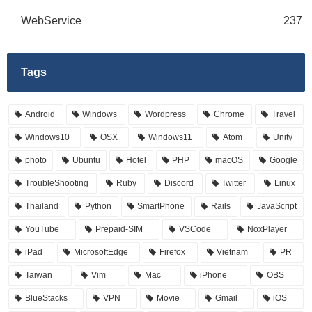
WebService
237
Tags
Android
Windows
Wordpress
Chrome
Travel
Windows10
OSX
Windows11
Atom
Unity
photo
Ubuntu
Hotel
PHP
macOS
Google
TroubleShooting
Ruby
Discord
Twitter
Linux
Thailand
Python
SmartPhone
Rails
JavaScript
YouTube
Prepaid-SIM
VSCode
NoxPlayer
iPad
MicrosoftEdge
Firefox
Vietnam
PR
Taiwan
Vim
Mac
iPhone
OBS
BlueStacks
VPN
Movie
Gmail
iOS