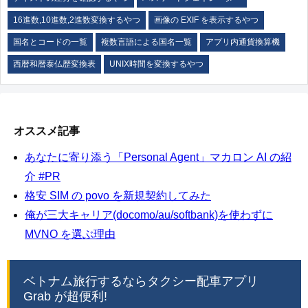
16進数,10進数,2進数変換するやつ
画像の EXIF を表示するやつ
国名とコードの一覧
複数言語による国名一覧
アプリ内通貨換算機
西暦和暦泰仏歴変換表
UNIX時間を変換するやつ
オススメ記事
あなたに寄り添う「Personal Agent」マカロン AI の紹
介 #PR
格安 SIM の povo を新規契約してみた
俺が三大キャリア(docomo/au/softbank)を使わずに
MVNO を選ぶ理由
ベトナム旅行するならタクシー配車アプリ
Grab が超便利!