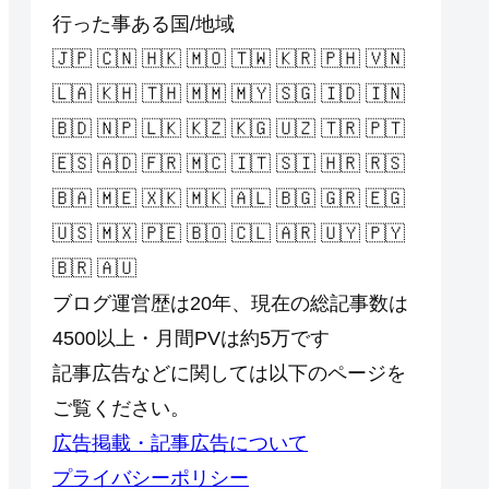
行った事ある国/地域
🇯🇵 🇨🇳 🇭🇰 🇲🇴 🇹🇼 🇰🇷 🇵🇭 🇻🇳
🇱🇦 🇰🇭 🇹🇭 🇲🇲 🇲🇾 🇸🇬 🇮🇩 🇮🇳
🇧🇩 🇳🇵 🇱🇰 🇰🇿 🇰🇬 🇺🇿 🇹🇷 🇵🇹
🇪🇸 🇦🇩 🇫🇷 🇲🇨 🇮🇹 🇸🇮 🇭🇷 🇷🇸
🇧🇦 🇲🇪 🇽🇰 🇲🇰 🇦🇱 🇧🇬 🇬🇷 🇪🇬
🇺🇸 🇲🇽 🇵🇪 🇧🇴 🇨🇱 🇦🇷 🇺🇾 🇵🇾
🇧🇷 🇦🇺
ブログ運営歴は20年、現在の総記事数は
4500以上・月間PVは約5万です
記事広告などに関しては以下のページを
ご覧ください。
広告掲載・記事広告について
プライバシーポリシー