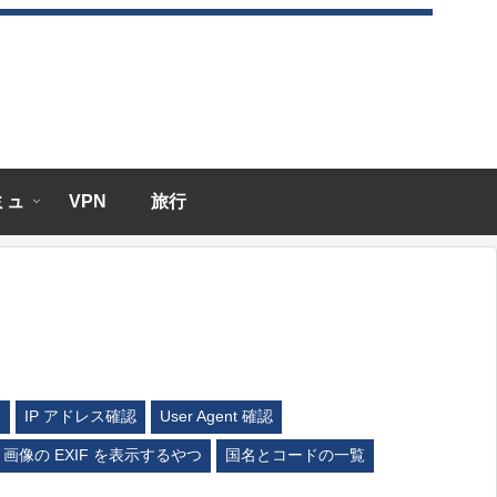
エミュ
VPN
旅行
ム
IP アドレス確認
User Agent 確認
画像の EXIF を表示するやつ
国名とコードの一覧