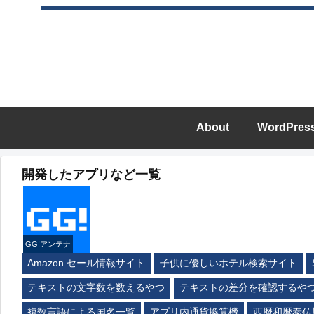
About
WordPres
開発したアプリなど一覧
GG!アンテナ
Amazon セール情報サイト
子供に優しいホテル検索サイト
テキストの文字数を数えるやつ
テキストの差分を確認するや
複数言語による国名一覧
アプリ内通貨換算機
西暦和暦泰仏