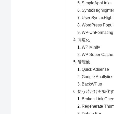
SimpleAppLinks
SyntaxHighlighte
User SyntaxHighl
WordPress Popul
WP-UnFormating
高速化
WP Minify
WP Super Cache
管理他
Quick Adsense
Google Anallytics
BackWPup
使う時だけ有効化
Broken Link Chec
Regenerate Thum
Debug Bar