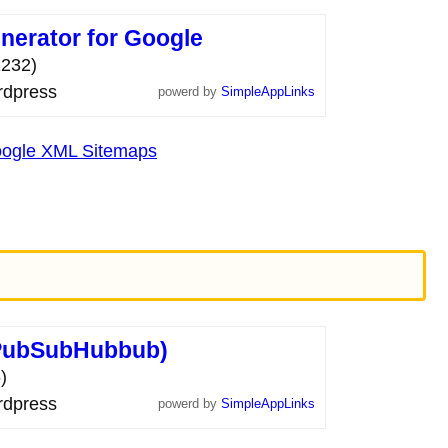
nerator for Google
232)
dpress
powerd by
SimpleAppLinks
e XML Sitemaps
。
PubSubHubbub)
)
dpress
powerd by
SimpleAppLinks