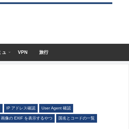
エミュ
VPN
旅行
ム
IP アドレス確認
User Agent 確認
画像の EXIF を表示するやつ
国名とコードの一覧