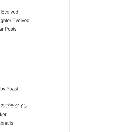
r Evolved
ighter Evolved
ar Posts
 by Yoast
するプラグイン
ker
bnails