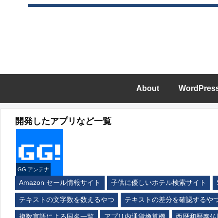
About
WordPres
開発したアプリなど一覧
GG!アンテナ
Amazon セール情報サイト
子供に優しいホテル検索サイト
テキストの文字数を数えるやつ
テキストの差分を確認するや
複数言語による国名一覧
アプリ内通貨換算機
西暦和暦泰仏