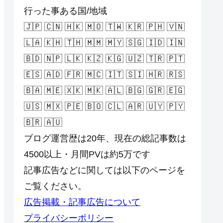
行った事ある国/地域
🇯🇵 🇨🇳 🇭🇰 🇲🇴 🇹🇼 🇰🇷 🇵🇭 🇻🇳
🇱🇦 🇰🇭 🇹🇭 🇲🇲 🇲🇾 🇸🇬 🇮🇩 🇮🇳
🇧🇩 🇳🇵 🇱🇰 🇰🇿 🇰🇬 🇺🇿 🇹🇷 🇵🇹
🇪🇸 🇦🇩 🇫🇷 🇲🇨 🇮🇹 🇸🇮 🇭🇷 🇷🇸
🇧🇦 🇲🇪 🇽🇰 🇲🇰 🇦🇱 🇧🇬 🇬🇷 🇪🇬
🇺🇸 🇲🇽 🇵🇪 🇧🇴 🇨🇱 🇦🇷 🇺🇾 🇵🇾
🇧🇷 🇦🇺
ブログ運営歴は20年、現在の総記事数は
4500以上・月間PVは約5万です
記事広告などに関しては以下のページを
ご覧ください。
広告掲載・記事広告について
プライバシーポリシー