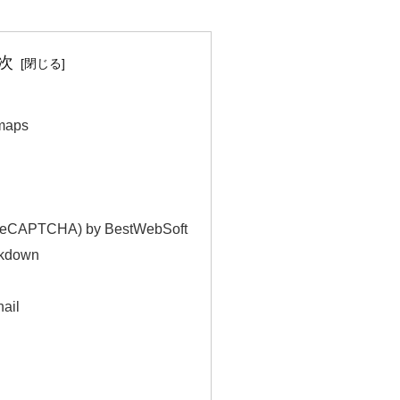
次
maps
reCAPTCHA) by BestWebSoft
ckdown
ail