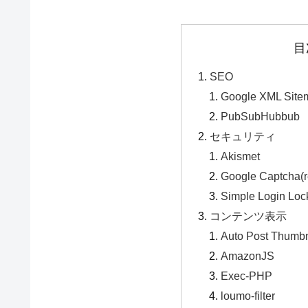
目
SEO
Google XML Site
PubSubHubbub
セキュリティ
Akismet
Google Captcha(
Simple Login Lo
コンテンツ表示
Auto Post Thumbn
AmazonJS
Exec-PHP
loumo-filter