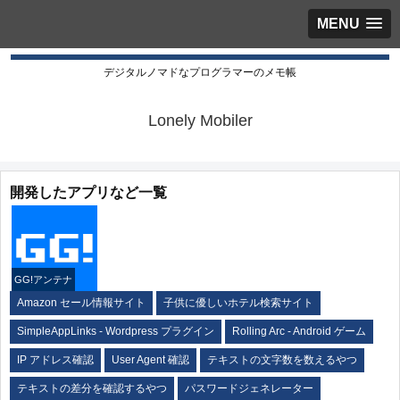
MENU
デジタルノマドなプログラマーのメモ帳
Lonely Mobiler
開発したアプリなど一覧
GG!アンテナ
Amazon セール情報サイト
子供に優しいホテル検索サイト
SimpleAppLinks - Wordpress プラグイン
Rolling Arc - Android ゲーム
IP アドレス確認
User Agent 確認
テキストの文字数を数えるやつ
テキストの差分を確認するやつ
パスワードジェネレーター