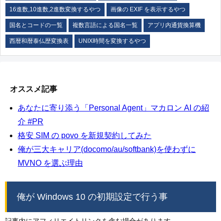
16進数,10進数,2進数変換するやつ
画像の EXIF を表示するやつ
国名とコードの一覧
複数言語による国名一覧
アプリ内通貨換算機
西暦和暦泰仏歴変換表
UNIX時間を変換するやつ
オススメ記事
あなたに寄り添う「Personal Agent」マカロン AI の紹
介 #PR
格安 SIM の povo を新規契約してみた
俺が三大キャリア(docomo/au/softbank)を使わずに
MVNO を選ぶ理由
俺が Windows 10 の初期設定で行う事
記事内にアフィリエイトリンクを含む場合があります