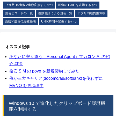
16進数,10進数,2進数変換するやつ
画像の EXIF を表示するやつ
国名とコードの一覧
複数言語による国名一覧
アプリ内通貨換算機
西暦和暦泰仏歴変換表
UNIX時間を変換するやつ
オススメ記事
あなたに寄り添う「Personal Agent」マカロン AI の紹
介 #PR
格安 SIM の povo を新規契約してみた
俺が三大キャリア(docomo/au/softbank)を使わずに
MVNO を選ぶ理由
Windows 10 で進化したクリップボード履歴機
能を利用する