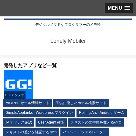
MENU
デジタルノマドなプログラマーのメモ帳
Lonely Mobiler
開発したアプリなど一覧
GG!アンテナ
Amazon セール情報サイト
子供に優しいホテル検索サイト
SimpleAppLinks - Wordpress プラグイン
Rolling Arc - Android ゲーム
IP アドレス確認
User Agent 確認
テキストの文字数を数えるやつ
テキストの差分を確認するやつ
パスワードジェネレーター