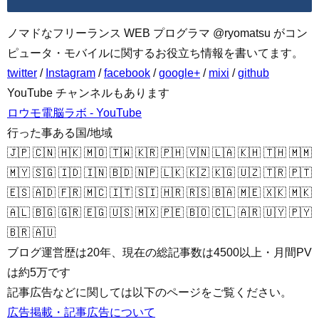
ノマドなフリーランス WEB プログラマ @ryomatsu がコン
ピュータ・モバイルに関するお役立ち情報を書いてます。
twitter
/
Instagram
/
facebook
/
google+
/
mixi
/
github
YouTube チャンネルもあります
ロウモ電脳ラボ - YouTube
行った事ある国/地域
🇯🇵 🇨🇳 🇭🇰 🇲🇴 🇹🇼 🇰🇷 🇵🇭 🇻🇳 🇱🇦 🇰🇭 🇹🇭 🇲🇲
🇲🇾 🇸🇬 🇮🇩 🇮🇳 🇧🇩 🇳🇵 🇱🇰 🇰🇿 🇰🇬 🇺🇿 🇹🇷 🇵🇹
🇪🇸 🇦🇩 🇫🇷 🇲🇨 🇮🇹 🇸🇮 🇭🇷 🇷🇸 🇧🇦 🇲🇪 🇽🇰 🇲🇰
🇦🇱 🇧🇬 🇬🇷 🇪🇬 🇺🇸 🇲🇽 🇵🇪 🇧🇴 🇨🇱 🇦🇷 🇺🇾 🇵🇾
🇧🇷 🇦🇺
ブログ運営歴は20年、現在の総記事数は4500以上・月間PV
は約5万です
記事広告などに関しては以下のページをご覧ください。
広告掲載・記事広告について