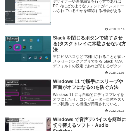
デザイナーや画像編集を行う方であれば
PC 内にどのようなフォントがインストー
ルされているのかを確認する機会があると
思う。フォントの確認は画像編集ソフトな
どでも利用できる事が多いが、今回紹介す
る nexusfont というフリーソフトウェア...
2018.03.14
Slack を閉じるボタンで終了させ
Software
る(タスクトレイに常駐させない)方
法
主にビジネスなどで利用されることが多い
メッセージングアプリである Slack だが、
デフォルトの設定であれば閉じるボタンを
押してもバックグラウンドで起動し続ける
2025.01.06
ようになっているはずだ。このようにタス
クトレイにアイコンが表示され、新たなメ
Windows 11 で勝手にスリープや
Windows
ッセ...
画面がオフになるのを防ぐ方法
Windows 11 には自動的にディスプレイを
オフにしたり、コンピューター自体をスリ
ープ状態にする機能が用意されている。電
気代やノートPCであればバッテリーの節
2022.05.16
約に繋がるため便利な機能ではあるが、場
合によっては勝手に消えると困る事もあ
Windows で音声デバイスを簡単に
Windows
る。...
切り替えるソフト・Audio