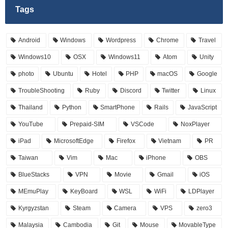
Tags
Android
Windows
Wordpress
Chrome
Travel
Windows10
OSX
Windows11
Atom
Unity
photo
Ubuntu
Hotel
PHP
macOS
Google
TroubleShooting
Ruby
Discord
Twitter
Linux
Thailand
Python
SmartPhone
Rails
JavaScript
YouTube
Prepaid-SIM
VSCode
NoxPlayer
iPad
MicrosoftEdge
Firefox
Vietnam
PR
Taiwan
Vim
Mac
iPhone
OBS
BlueStacks
VPN
Movie
Gmail
iOS
MEmuPlay
KeyBoard
WSL
WiFi
LDPlayer
Kyrgyzstan
Steam
Camera
VPS
zero3
Malaysia
Cambodia
Git
Mouse
MovableType