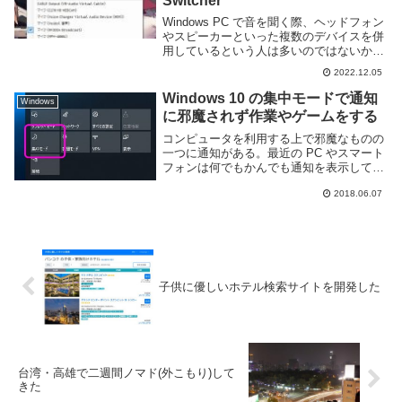
Switcher
Windows PC で音を聞く際、ヘッドフォン
やスピーカーといった複数のデバイスを併
用しているという人は多いのではないかと
思う。しかし、利用する音声デバイスを切
2022.12.05
り替えるのは意外と面倒くさい。Windows
11 では音声デバイスを切り替え...
Windows 10 の集中モードで通知
Windows
に邪魔されず作業やゲームをする
コンピュータを利用する上で邪魔なものの
一つに通知がある。最近の PC やスマート
フォンは何でもかんでも通知を表示してく
るがこれを邪魔に思う人は多いと思う。
2018.06.07
Windows 10 には通知を発生させない「集
中モード」という機能が標準で用意され
て...
子供に優しいホテル検索サイトを開発した
台湾・高雄で二週間ノマド(外こもり)して
きた