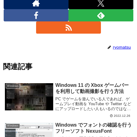
ryomatsu
関連記事
Windows 11 の Xbox ゲームバー
Windows
を利用して動画撮影を行う方法
PC でゲームを遊んでいる人であれば、ゲ
ームプレイ動画を YouTube や Twitter など
にアップロードしたい人もいるのではない
かと思う。ゲーム画面の録画となると難し
2022.12.26
そうなイメージを持っている人もいると思
うが、実は Windows ...
Windows でフォントの確認を行う
Windows
フリーソフト NexusFont