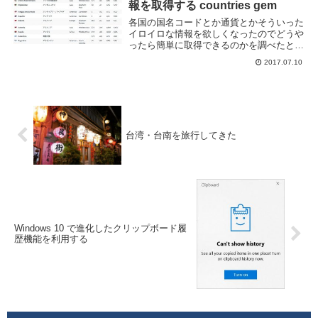
報を取得する countries gem
各国の国名コードとか通貨とかそういった
イロイロな情報を欲しくなったのでどうや
ったら簡単に取得できるのかを調べたとこ
ろ、countries という gem を使うと良さそ
2017.07.10
うであったので試してみた。Gemfile に
gem "countrie...
台湾・台南を旅行してきた
Windows 10 で進化したクリップボード履
歴機能を利用する