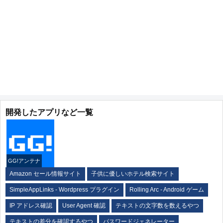
開発したアプリなど一覧
GG!アンテナ
Amazon セール情報サイト
子供に優しいホテル検索サイト
SimpleAppLinks - Wordpress プラグイン
Rolling Arc - Android ゲーム
IP アドレス確認
User Agent 確認
テキストの文字数を数えるやつ
テキストの差分を確認するやつ
パスワードジェネレーター