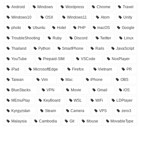
Android
Windows
Wordpress
Chrome
Travel
Windows10
OSX
Windows11
Atom
Unity
photo
Ubuntu
Hotel
PHP
macOS
Google
TroubleShooting
Ruby
Discord
Twitter
Linux
Thailand
Python
SmartPhone
Rails
JavaScript
YouTube
Prepaid-SIM
VSCode
NoxPlayer
iPad
MicrosoftEdge
Firefox
Vietnam
PR
Taiwan
Vim
Mac
iPhone
OBS
BlueStacks
VPN
Movie
Gmail
iOS
MEmuPlay
KeyBoard
WSL
WiFi
LDPlayer
Kyrgyzstan
Steam
Camera
VPS
zero3
Malaysia
Cambodia
Git
Mouse
MovableType