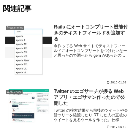
関連記事
Rails にオートコンプリート機能付
Programming
きのテキストフィールドを追加す
る
今作ってる Web サイトでテキストフィー
ルドにオートコンプリートをつけたいなー
と思ったので調べたら gem があったので
使ってみた。jQuery UI のオートコンプリ
ート機能を利用しているっぽい。rails4
autocomplete ...
2015.01.08
Twitter のエゴサーチが捗る Web
WebService
アプリ・エゴサマン作ったので公
開した
Twitter の検索結果から前後のツイートや会
話ツリーを確認したり RT した人の直後の
ツイートを見るツールを作った。仕様
Twitter API の仕様上直筋7日までのツイー
2017.06.12
トしか辿れません。「前後のツイートを見