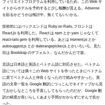
フィリエイトプログラムを利用しているため、この Web サ
イトからホテルを予約すると少し報酬が貰える。Adsense
を貼るかどうかは検討中。無くてもいいかも。
技術的にはバックエンドは Ruby on Rails, フロントは
React.js を利用した。React は npm とか yarn じゃなくて
react-rails gem を利用している。あとは moment.js とか
autosuggest.js とか daterangepicker.js とかいろいろ。見た
目は Bootstrap のデフォルト。なんだかんだで楽。
言語は日本語と英語とベトナム語に対応させた。ベトナム
語については偶々この Web サイトを作ったときにベトナム
に居てベトナム人と仲良くなったので頼みやすかった。英
語の文章一覧を Google 翻訳につっこんでネイティブから見
ておかしなところを手直ししてもらったのだが、Google 翻
訳の精度が良いらしくあまり手間がかからずにすんで良か
った。