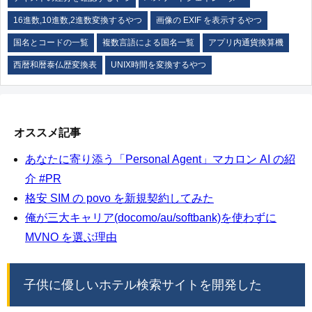
16進数,10進数,2進数変換するやつ
画像の EXIF を表示するやつ
国名とコードの一覧
複数言語による国名一覧
アプリ内通貨換算機
西暦和暦泰仏歴変換表
UNIX時間を変換するやつ
オススメ記事
あなたに寄り添う「Personal Agent」マカロン AI の紹
介 #PR
格安 SIM の povo を新規契約してみた
俺が三大キャリア(docomo/au/softbank)を使わずに
MVNO を選ぶ理由
子供に優しいホテル検索サイトを開発した