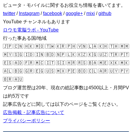
ピュータ・モバイルに関するお役立ち情報を書いてます。
twitter
/
Instagram
/
facebook
/
google+
/
mixi
/
github
YouTube チャンネルもあります
ロウモ電脳ラボ - YouTube
行った事ある国/地域
🇯🇵 🇨🇳 🇭🇰 🇲🇴 🇹🇼 🇰🇷 🇵🇭 🇻🇳 🇱🇦 🇰🇭 🇹🇭 🇲🇲
🇲🇾 🇸🇬 🇮🇩 🇮🇳 🇧🇩 🇳🇵 🇱🇰 🇰🇿 🇰🇬 🇺🇿 🇹🇷 🇵🇹
🇪🇸 🇦🇩 🇫🇷 🇲🇨 🇮🇹 🇸🇮 🇭🇷 🇷🇸 🇧🇦 🇲🇪 🇽🇰 🇲🇰
🇦🇱 🇧🇬 🇬🇷 🇪🇬 🇺🇸 🇲🇽 🇵🇪 🇧🇴 🇨🇱 🇦🇷 🇺🇾 🇵🇾
🇧🇷 🇦🇺
ブログ運営歴は20年、現在の総記事数は4500以上・月間PV
は約5万です
記事広告などに関しては以下のページをご覧ください。
広告掲載・記事広告について
プライバシーポリシー