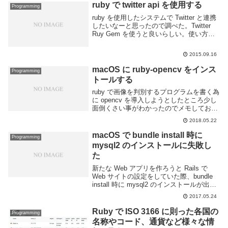
る」は前後3つまでのツイー...
ruby で twitter api を使用する
Programming
ruby を使用したシステムで Twitter と連携
したいなーと思ったので調べた。Twitter
Ruy Gem を使うと良いらしい。使い方を
メモしてみる。sferik/twitter · GitHubイン
ストールインストールは gem ...
2015.09.16
macOS に ruby-opencv をインス
Programming
トールする
ruby で画像を判別するプログラムを書く為
に opencv を導入しようとしたところ少し
面倒くさい事がわかったのでメモしておこ
う。ruby で OpenCV を利用する場合 ruby-
2018.05.22
opencv gem を利用するのが良いらしい
が、以下...
macOS で bundle install 時に
Programming
mysql2 のインストールに失敗し
た
新たな Web アプリを作ろうと Rails で
Web サイトの設定をしていた際、bundle
install 時に mysql2 のインストールが出来
ないという感じのメッセージが出てコケ
2017.05.24
た。エラーメッセージの下部にあるように
gem i...
Ruby で ISO 3166 に則った各国の
Programming
名称やコード、通貨など様々な情