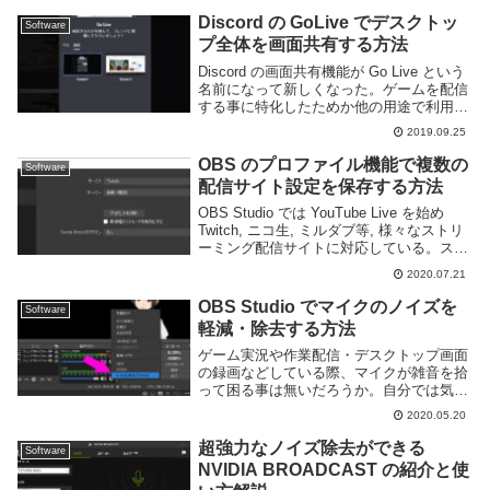
作る上で重要だ。ゲームやデスクトップの
Discord の GoLive でデスクトッ
Software
配信・録画を...
プ全体を画面共有する方法
Discord の画面共有機能が Go Live という
名前になって新しくなった。ゲームを配信
する事に特化したためか他の用途で利用し
ている人々にとっては多少不便になってし
2019.09.25
まった。特に画面全体の共有ができなくな
ったのは困る人も多いだろう。この...
OBS のプロファイル機能で複数の
Software
配信サイト設定を保存する方法
OBS Studio では YouTube Live を始め
Twitch, ニコ生, ミルダブ等, 様々なストリ
ーミング配信サイトに対応している。スト
リーミングをする人の中には、配信するゲ
2020.07.21
ームや内容などによって複数の配信サイト
を使い分けて...
OBS Studio でマイクのノイズを
Software
軽減・除去する方法
ゲーム実況や作業配信・デスクトップ画面
の録画などしている際、マイクが雑音を拾
って困る事は無いだろうか。自分では気づ
きにくいためリスナーから「ノイズのって
2020.05.20
る」などと指摘される人もいるのではない
かと思う。このページでは無料の画面録
超強力なノイズ除去ができる
Software
画・ストリーミ...
NVIDIA BROADCAST の紹介と使