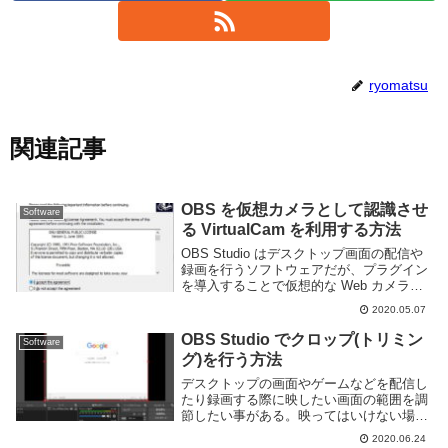
ryomatsu
関連記事
OBS を仮想カメラとして認識させ
Software
る VirtualCam を利用する方法
OBS Studio はデスクトップ画面の配信や
録画を行うソフトウェアだが、プラグイン
を導入することで仮想的な Web カメラと
して利用することも可能だ。仮想 Web カ
2020.05.07
メラとして利用できればビデオ通話の際に
OBS の画面を映すことができ...
OBS Studio でクロップ(トリミン
Software
グ)を行う方法
デスクトップの画面やゲームなどを配信し
たり録画する際に映したい画面の範囲を調
節したい事がある。映ってはいけない場所
を隠したりよく見てほしいところだけを表
2020.06.24
示するように設定するのは見やすい動画を