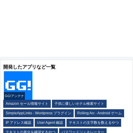
開発したアプリなど一覧
GG!アンテナ
Amazon セール情報サイト
子供に優しいホテル検索サイト
SimpleAppLinks - Wordpress プラグイン
Rolling Arc - Android ゲーム
IP アドレス確認
User Agent 確認
テキストの文字数を数えるやつ
テキストの差分を確認するやつ
パスワードジェネレーター