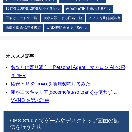
16進数,10進数,2進数変換するやつ
画像の EXIF を表示するやつ
国名とコードの一覧
複数言語による国名一覧
アプリ内通貨換算機
西暦和暦泰仏歴変換表
UNIX時間を変換するやつ
オススメ記事
あなたに寄り添う「Personal Agent」マカロン AI の紹
介 #PR
格安 SIM の povo を新規契約してみた
俺が三大キャリア(docomo/au/softbank)を使わずに
MVNO を選ぶ理由
OBS Studio でゲームやデスクトップ画面の配
信を行う方法