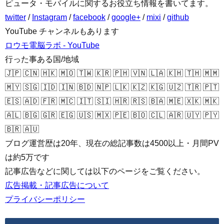
ピュータ・モバイルに関するお役立ち情報を書いてます。
twitter
/
Instagram
/
facebook
/
google+
/
mixi
/
github
YouTube チャンネルもあります
ロウモ電脳ラボ - YouTube
行った事ある国/地域
🇯🇵 🇨🇳 🇭🇰 🇲🇴 🇹🇼 🇰🇷 🇵🇭 🇻🇳 🇱🇦 🇰🇭 🇹🇭 🇲🇲
🇲🇾 🇸🇬 🇮🇩 🇮🇳 🇧🇩 🇳🇵 🇱🇰 🇰🇿 🇰🇬 🇺🇿 🇹🇷 🇵🇹
🇪🇸 🇦🇩 🇫🇷 🇲🇨 🇮🇹 🇸🇮 🇭🇷 🇷🇸 🇧🇦 🇲🇪 🇽🇰 🇲🇰
🇦🇱 🇧🇬 🇬🇷 🇪🇬 🇺🇸 🇲🇽 🇵🇪 🇧🇴 🇨🇱 🇦🇷 🇺🇾 🇵🇾
🇧🇷 🇦🇺
ブログ運営歴は20年、現在の総記事数は4500以上・月間PV
は約5万です
記事広告などに関しては以下のページをご覧ください。
広告掲載・記事広告について
プライバシーポリシー