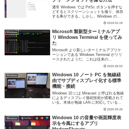
通常 Windows では PrtSc ボタンを押すな
どするとスクリーンショットを撮り、保存
する事ができる。しかし、Windows のロ
グイン画面ではスクリーンショットを撮る
2019.03.18
事ができないようだ。Snipping Tool のデ
ィレイ機能でも...
Microsoft 製新型ターミナルアプ
Windows
リ Windows Terminal を使ってみ
た
Microsoft より新しいターミナルアプリケ
ーションである Windows Terminal がリリ
ースされたようだ。これは従来の
conhost.exe の代わりとなるソフトらし
2020.06.02
く、Windows PowerShell やコマンドプ
ロ...
Windows 10 ノート PC を無線経
Windows
由でサブディスプレイ化する標準
機能・接続
Windows 10 には Miracast と呼ばれる無線
によるディスプレイ接続技術が搭載されて
いる。本体が無線 LAN に対応しているこ
とが必須となるが、従来のディスプレイと
2020.05.26
違いケーブルを必要としないため取り回し
が自由にできる・利用しな...
Windows 10 の音量や画面輝度表
Windows
示を今風にするアプリ