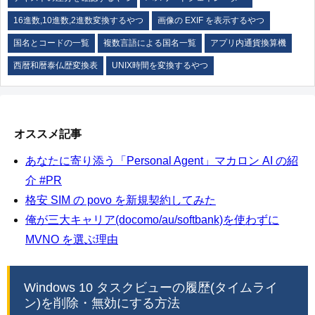
16進数,10進数,2進数変換するやつ
画像の EXIF を表示するやつ
国名とコードの一覧
複数言語による国名一覧
アプリ内通貨換算機
西暦和暦泰仏歴変換表
UNIX時間を変換するやつ
オススメ記事
あなたに寄り添う「Personal Agent」マカロン AI の紹
介 #PR
格安 SIM の povo を新規契約してみた
俺が三大キャリア(docomo/au/softbank)を使わずに
MVNO を選ぶ理由
Windows 10 タスクビューの履歴(タイムライ
ン)を削除・無効にする方法