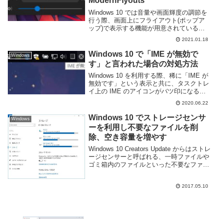
ModernFlyouts
Windows 10 では音量や画面輝度の調節を
行う際、画面上にフライアウト(ポップア
ップ)で表示する機能が用意されている。
こんな感じのやつだ。このままでも機能的
2021.01.18
には問題ないが、デザインは味気ないし挙
動も変更できない。情報も最小限だ。音量
Windows 10 で「IME が無効で
Windows
や...
す」と言われた場合の対処方法
Windows 10 を利用する際、稀に「IME が
無効です」という表示と共に、タスクトレ
イ上の IME のアイコンがバツ印になる事
がある。これは IME を利用して文字入力
2020.06.22
ができない事を意味している。この表示は
アプリケーションによっては文...
Windows 10 でストレージセンサ
Windows
ーを利用し不要なファイルを削
除、空き容量を増やす
Windows 10 Creators Update からはストレ
ージセンサーと呼ばれる、一時ファイルや
ゴミ箱内のファイルといった不要なファイ
ルを削除して空き容量を増やす機能が追加
された。最近はストレージに SSD を採用
2017.05.10
した影響で容量が少...