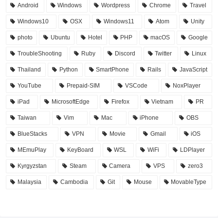
Android
Windows
Wordpress
Chrome
Travel
Windows10
OSX
Windows11
Atom
Unity
photo
Ubuntu
Hotel
PHP
macOS
Google
TroubleShooting
Ruby
Discord
Twitter
Linux
Thailand
Python
SmartPhone
Rails
JavaScript
YouTube
Prepaid-SIM
VSCode
NoxPlayer
iPad
MicrosoftEdge
Firefox
Vietnam
PR
Taiwan
Vim
Mac
iPhone
OBS
BlueStacks
VPN
Movie
Gmail
iOS
MEmuPlay
KeyBoard
WSL
WiFi
LDPlayer
Kyrgyzstan
Steam
Camera
VPS
zero3
Malaysia
Cambodia
Git
Mouse
MovableType