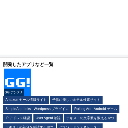
開発したアプリなど一覧
GG!アンテナ
Amazon セール情報サイト
子供に優しいホテル検索サイト
SimpleAppLinks - Wordpress プラグイン
Rolling Arc - Android ゲーム
IP アドレス確認
User Agent 確認
テキストの文字数を数えるやつ
テキストの差分を確認するやつ
パスワードジェネレーター