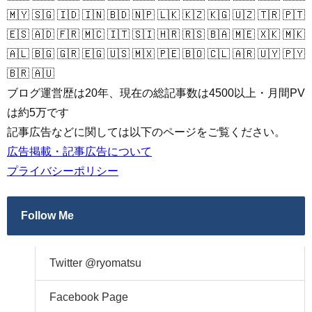
🇲🇾 🇸🇬 🇮🇩 🇮🇳 🇧🇩 🇳🇵 🇱🇰 🇰🇿 🇰🇬 🇺🇿 🇹🇷 🇵🇹
🇪🇸 🇦🇩 🇫🇷 🇲🇨 🇮🇹 🇸🇮 🇭🇷 🇷🇸 🇧🇦 🇲🇪 🇽🇰 🇲🇰
🇦🇱 🇧🇬 🇬🇷 🇪🇬 🇺🇸 🇲🇽 🇵🇪 🇧🇴 🇨🇱 🇦🇷 🇺🇾 🇵🇾
🇧🇷 🇦🇺
ブログ運営歴は20年、現在の総記事数は4500以上・月間PV
は約5万です
記事広告などに関しては以下のページをご覧ください。
広告掲載・記事広告について
プライバシーポリシー
Follow Me
Twitter @ryomatsu
Facebook Page