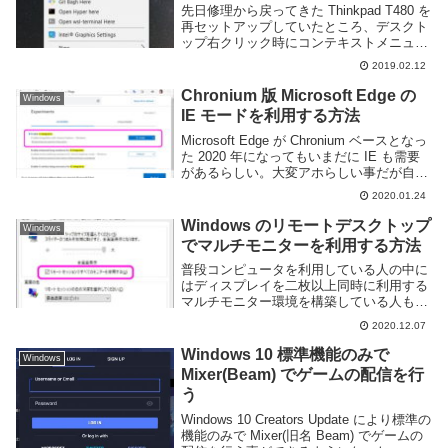
先日修理から戻ってきた Thinkpad T480 を
再セットアップしていたところ、デスクト
ップ右クリック時にコンテキストメニュー
がすぐ現れず、グルグルアイコン状態で一
2019.02.12
分ほど待った後ようやく表示されるという
問題が発生した。右クリックに一分も...
Chronium 版 Microsoft Edge の
Windows
IE モードを利用する方法
Microsoft Edge が Chronium ベースとなっ
た 2020 年になってもいまだに IE も需要
があるらしい。大変アホらしい事だが自分
も確定申告をネットでやる場合には IE が
2020.01.24
必要らしいので他人事ではない。Chronium
...
Windows のリモートデスクトップ
Windows
でマルチモニターを利用する方法
普段コンピュータを利用している人の中に
はディスプレイを二枚以上同時に利用する
マルチモニター環境を構築している人も多
いと思う。通常のコンピュウータであれば
2020.12.07
モニターを PC に繋げるだけで実現可能だ
が、リモートデスクトップを利用して遠隔
Windows 10 標準機能のみで
Windows
地にある...
Mixer(Beam) でゲームの配信を行
う
Windows 10 Creators Update により標準の
機能のみで Mixer(旧名 Beam) でゲームの