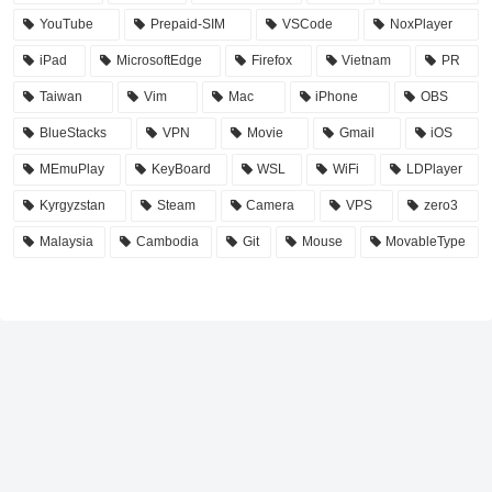
YouTube
Prepaid-SIM
VSCode
NoxPlayer
iPad
MicrosoftEdge
Firefox
Vietnam
PR
Taiwan
Vim
Mac
iPhone
OBS
BlueStacks
VPN
Movie
Gmail
iOS
MEmuPlay
KeyBoard
WSL
WiFi
LDPlayer
Kyrgyzstan
Steam
Camera
VPS
zero3
Malaysia
Cambodia
Git
Mouse
MovableType