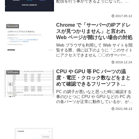
配信を行う事ができるようになった。
Manycam や OBS といった配信用のソフ
トは一切不要だ。実際に使ってみた所、非
常...
2017.05.12
Chrome で「サーバーのIPアドレ
Network
スが見つかりません」と言われ
Web ページが開けない場合の対処
Web ブラウザを利用して Web サイトを閲
覧する際、偶に以下のように「このサイト
にアクセスできません 〇〇のサーバーの
IP アドレスが見つかりませんでした」と
2019.12.24
言われてアクセスできない事がある。画面
下には英語のエラーメッセージも表示さ
CPU や GPU 等 PC パーツの温
Software
る...
度・電圧・クロック数などをまと
めて確認できるフリーソフト
HWMonitor
PC の調子が悪いなと思った時に確認する
事のひとつに CPU や GPU などの PC 内
の各パーツが正常に動作しているか、があ
る。特に温度は高くなると極端に性能が落
2021.08.13
ちてしまうため、重要な要素のひとつだ。
PC パーツの温度や電圧・クロック数...