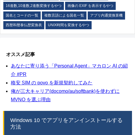
16進数,10進数,2進数変換するやつ
画像の EXIF を表示するやつ
国名とコードの一覧
複数言語による国名一覧
アプリ内通貨換算機
西暦和暦泰仏歴変換表
UNIX時間を変換するやつ
オススメ記事
あなたに寄り添う「Personal Agent」マカロン AI の紹
介 #PR
格安 SIM の povo を新規契約してみた
俺が三大キャリア(docomo/au/softbank)を使わずに
MVNO を選ぶ理由
Windows 10 でアプリをアンインストールする
方法