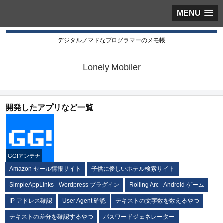
MENU
デジタルノマドなプログラマーのメモ帳
Lonely Mobiler
開発したアプリなど一覧
GG!アンテナ
Amazon セール情報サイト
子供に優しいホテル検索サイト
SimpleAppLinks - Wordpress プラグイン
Rolling Arc - Android ゲーム
IP アドレス確認
User Agent 確認
テキストの文字数を数えるやつ
テキストの差分を確認するやつ
パスワードジェネレーター