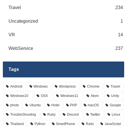
Travel
234
Uncategorized
1
VR
14
WebService
237
Tags
Android
Windows
Wordpress
Chrome
Travel
Windows10
OSX
Windows11
Atom
Unity
photo
Ubuntu
Hotel
PHP
macOS
Google
TroubleShooting
Ruby
Discord
Twitter
Linux
Thailand
Python
SmartPhone
Rails
JavaScript