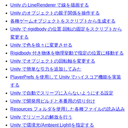
Unity の LineRenderer で線を描画する
Unity のオブジェクトの親子関係を操作する
各種ゲームオブジェクトをスクリプトから生成する
Unity で rigidbody の位置,回転の固定をスクリプトから
変更する
Unity で色を徐々に変更させる
Rigidbody 付き物体を物理挙動で指定の位置に移動する
Unity でオブジェクトの回転軸を変更する
Unity で簡単な引力を追加してみた
PlayerPrefs を使用して Unity でハイスコア機能を実装
する
Unity で自動でスリープに入らないようにする設定
Unity で開発用ビルドと本番用の切り分け
Resources フォルダを使用した各種ファイルの読み込み
Unity でリソースの解放を行う
Unity で環境光(Ambient Light)を指定する