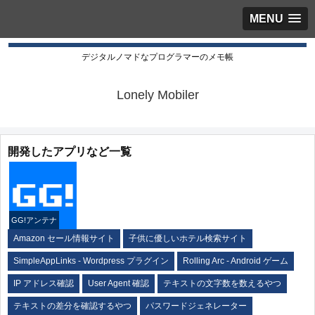
MENU
デジタルノマドなプログラマーのメモ帳
Lonely Mobiler
開発したアプリなど一覧
GG!アンテナ
Amazon セール情報サイト
子供に優しいホテル検索サイト
SimpleAppLinks - Wordpress プラグイン
Rolling Arc - Android ゲーム
IP アドレス確認
User Agent 確認
テキストの文字数を数えるやつ
テキストの差分を確認するやつ
パスワードジェネレーター