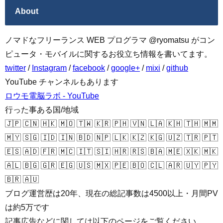
About
ノマドなフリーランス WEB プログラマ @ryomatsu がコン
ピュータ・モバイルに関するお役立ち情報を書いてます。
twitter
/
Instagram
/
facebook
/
google+
/
mixi
/
github
YouTube チャンネルもあります
ロウモ電脳ラボ - YouTube
行った事ある国/地域
🇯🇵 🇨🇳 🇭🇰 🇲🇴 🇹🇼 🇰🇷 🇵🇭 🇻🇳 🇱🇦 🇰🇭 🇹🇭 🇲🇲
🇲🇾 🇸🇬 🇮🇩 🇮🇳 🇧🇩 🇳🇵 🇱🇰 🇰🇿 🇰🇬 🇺🇿 🇹🇷 🇵🇹
🇪🇸 🇦🇩 🇫🇷 🇲🇨 🇮🇹 🇸🇮 🇭🇷 🇷🇸 🇧🇦 🇲🇪 🇽🇰 🇲🇰
🇦🇱 🇧🇬 🇬🇷 🇪🇬 🇺🇸 🇲🇽 🇵🇪 🇧🇴 🇨🇱 🇦🇷 🇺🇾 🇵🇾
🇧🇷 🇦🇺
ブログ運営歴は20年、現在の総記事数は4500以上・月間PV
は約5万です
記事広告などに関しては以下のページをご覧ください。