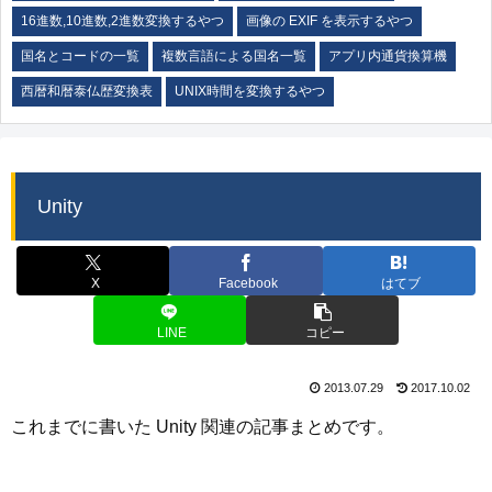
16進数,10進数,2進数変換するやつ
画像の EXIF を表示するやつ
国名とコードの一覧
複数言語による国名一覧
アプリ内通貨換算機
西暦和暦泰仏歴変換表
UNIX時間を変換するやつ
Unity
X
Facebook
はてブ
LINE
コピー
2013.07.29
2017.10.02
これまでに書いた Unity 関連の記事まとめです。