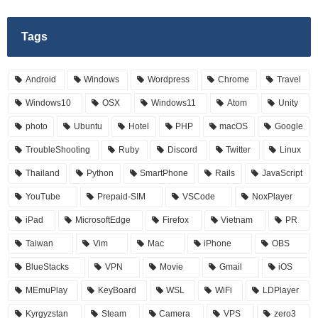
Tags
Android
Windows
Wordpress
Chrome
Travel
Windows10
OSX
Windows11
Atom
Unity
photo
Ubuntu
Hotel
PHP
macOS
Google
TroubleShooting
Ruby
Discord
Twitter
Linux
Thailand
Python
SmartPhone
Rails
JavaScript
YouTube
Prepaid-SIM
VSCode
NoxPlayer
iPad
MicrosoftEdge
Firefox
Vietnam
PR
Taiwan
Vim
Mac
iPhone
OBS
BlueStacks
VPN
Movie
Gmail
iOS
MEmuPlay
KeyBoard
WSL
WiFi
LDPlayer
Kyrgyzstan
Steam
Camera
VPS
zero3