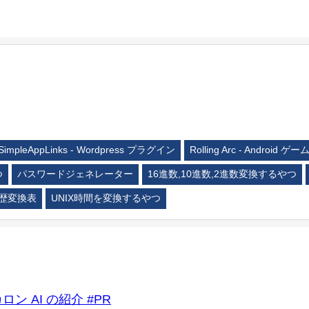
SimpleAppLinks - Wordpress プラグイン
Rolling Arc - Android ゲー
つ
パスワードジェネレーター
16進数,10進数,2進数変換するやつ
歴変換表
UNIX時間を変換するやつ
ロン AI の紹介 #PR