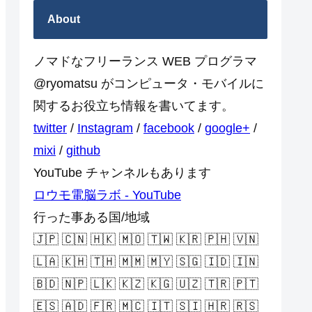
About
ノマドなフリーランス WEB プログラマ
@ryomatsu がコンピュータ・モバイルに
関するお役立ち情報を書いてます。
twitter
/
Instagram
/
facebook
/
google+
/
mixi
/
github
YouTube チャンネルもあります
ロウモ電脳ラボ - YouTube
行った事ある国/地域
🇯🇵 🇨🇳 🇭🇰 🇲🇴 🇹🇼 🇰🇷 🇵🇭 🇻🇳
🇱🇦 🇰🇭 🇹🇭 🇲🇲 🇲🇾 🇸🇬 🇮🇩 🇮🇳
🇧🇩 🇳🇵 🇱🇰 🇰🇿 🇰🇬 🇺🇿 🇹🇷 🇵🇹
🇪🇸 🇦🇩 🇫🇷 🇲🇨 🇮🇹 🇸🇮 🇭🇷 🇷🇸