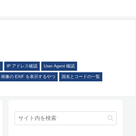
ム
IP アドレス確認
User Agent 確認
画像の EXIF を表示するやつ
国名とコードの一覧