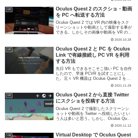
いるものもあり、3D モデリングできなく
ともカスタマイズしてオリジナル...
Oculus Quest 2 のスクショ・動画
VR
を PC へ転送する方法
Oculus Quest 2 では VR 内の映像をスク
リーンショットや動画として撮影する事が
できる。しかしその画像や動画を VR の外
に送るのはやや面倒だ。Quest 2 は
2020.10.28
Android ベースの癖に何故か共有メニュー
で Facebo...
Oculus Quest 2 と PC を Oculus
VR
Link で有線接続し PC VR を利用
する方法
先日 VR もできるそこそこ強い PC を自作
したので、早速 PCVR を試すことにし
た。元々 VR 機器は Oculus Quest 2 を所
持していたので、Oculus Link 機能を用い
2021.11.29
て PC と接続し、PC VR として利用し
て...
Oculus Quest 2 から直接 Twitter
VR
にスクショを投稿する方法
Oculus Quest 2 で撮影したスクリーンシ
ョットや動画を Twitter へ投稿したいとい
う人は多いと思う。しかし、Oculus Quest
2 の共有機能は Facebook にしか投稿でき
2020.11.12
ないという気が狂ったとしか思えないよ
う...
Virtual Desktop で Oculus Quest
VR