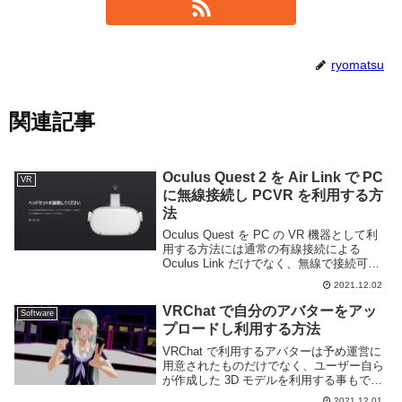
ryomatsu
関連記事
Oculus Quest 2 を Air Link で PC
VR
に無線接続し PCVR を利用する方
法
Oculus Quest を PC の VR 機器として利
用する方法には通常の有線接続による
Oculus Link だけでなく、無線で接続可能
な Oculus Air Link がある。無線接続でき
2021.12.02
れば煩わしい USB ケーブルの呪縛から...
VRChat で自分のアバターをアッ
Software
プロードし利用する方法
VRChat で利用するアバターは予め運営に
用意されたものだけでなく、ユーザー自ら
が作成した 3D モデルを利用する事もでき
る。3D モデルは BOOTH 等で販売されて
2021.12.01