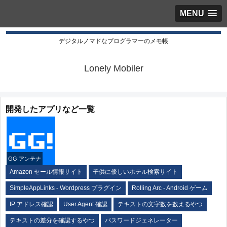
MENU
デジタルノマドなプログラマーのメモ帳
Lonely Mobiler
開発したアプリなど一覧
GG!アンテナ
Amazon セール情報サイト
子供に優しいホテル検索サイト
SimpleAppLinks - Wordpress プラグイン
Rolling Arc - Android ゲーム
IP アドレス確認
User Agent 確認
テキストの文字数を数えるやつ
テキストの差分を確認するやつ
パスワードジェネレーター