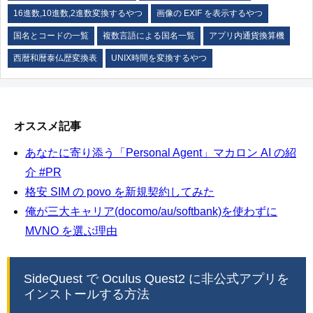
16進数,10進数,2進数変換するやつ
画像の EXIF を表示するやつ
国名とコードの一覧
複数言語による国名一覧
アプリ内通貨換算機
西暦和暦泰仏歴変換表
UNIX時間を変換するやつ
オススメ記事
あなたに寄り添う「Personal Agent」マカロン AI の紹
介 #PR
格安 SIM の povo を新規契約してみた
俺が三大キャリア(docomo/au/softbank)を使わずに
MVNO を選ぶ理由
SideQuest で Oculus Quest2 に非公式アプリを
インストールする方法