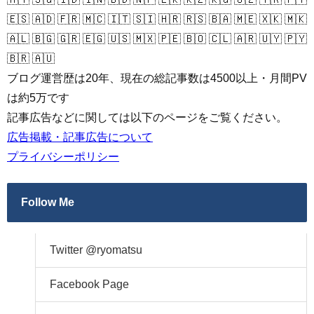
🇪🇸 🇦🇩 🇫🇷 🇲🇨 🇮🇹 🇸🇮 🇭🇷 🇷🇸 🇧🇦 🇲🇪 🇽🇰 🇲🇰
🇦🇱 🇧🇬 🇬🇷 🇪🇬 🇺🇸 🇲🇽 🇵🇪 🇧🇴 🇨🇱 🇦🇷 🇺🇾 🇵🇾
🇧🇷 🇦🇺
ブログ運営歴は20年、現在の総記事数は4500以上・月間PV
は約5万です
記事広告などに関しては以下のページをご覧ください。
広告掲載・記事広告について
プライバシーポリシー
Follow Me
Twitter @ryomatsu
Facebook Page