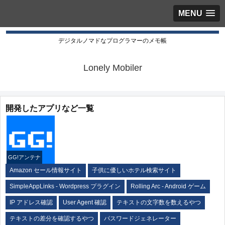
MENU
デジタルノマドなプログラマーのメモ帳
Lonely Mobiler
開発したアプリなど一覧
GG!アンテナ
Amazon セール情報サイト
子供に優しいホテル検索サイト
SimpleAppLinks - Wordpress プラグイン
Rolling Arc - Android ゲーム
IP アドレス確認
User Agent 確認
テキストの文字数を数えるやつ
テキストの差分を確認するやつ
パスワードジェネレーター