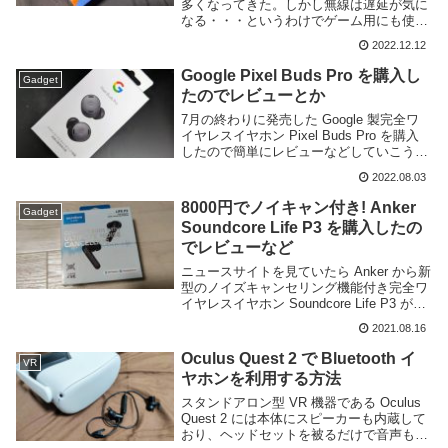
多くなってきた。しかし無線は遅延が気に
なる・・・というわけでゲーム用にも使え
る低遅延なワイヤレスイヤホンがほしいな
2022.12.12
と探していたところ、先日の Amazon ブ
ラックフライデーセールで JBL QUANT...
Google Pixel Buds Pro を購入し
Gadget
たのでレビューとか
7月の終わりに発売した Google 製完全ワ
イヤレスイヤホン Pixel Buds Pro を購入
したので簡単にレビューなどしていこうと
思う。今回購入した Pixel Buds Pro は
2022.08.03
Google のワイヤレスイヤホン Pixel ...
8000円でノイキャン付き! Anker
Gadget
Soundcore Life P3 を購入したの
でレビューなど
ニュースサイトを見ていたら Anker から新
型のノイズキャンセリング機能付き完全ワ
イヤレスイヤホン Soundcore Life P3 がリ
リースされたとの情報があり、発売記念セ
2021.08.16
ールで割引されていたのでつい購入してし
まった。SoundCo...
Oculus Quest 2 で Bluetooth イ
VR
ヤホンを利用する方法
スタンドアロン型 VR 機器である Oculus
Quest 2 には本体にスピーカーも内蔵して
おり、ヘッドセットを被るだけで音声も聞