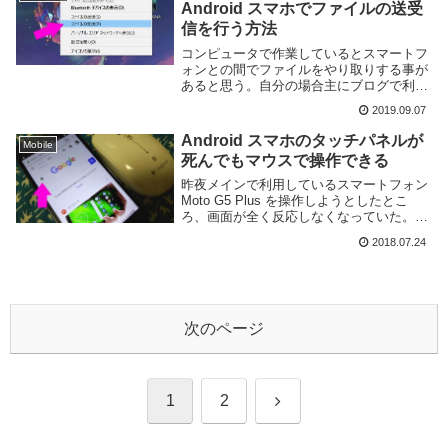
Android スマホでファイルの送受
信を行う方法
コンピュータで作業しているとスマートフ
ォンとの間でファイルをやり取りする事が
あると思う。自分の場合主にブログで利用
する写真などで Windows と Android 間で
2019.09.07
ファイルを転送する事が多い。異なるデバ
イス間でファイルを転送する方法は...
Android スマホのタッチパネルが
Mobile
死んでもマウスで操作できる
昨夜メインで利用しているスマートフォン
Moto G5 Plus を操作しようとしたとこ
ろ、画面が全く反応しなくなっていた。指
紋認証兼ホームボタンと電源、音量ボタン
2018.07.24
などは動作するがタッチパネルが完全に無
反応で操作が殆どできない状態だ。しか
し...
次のページ
次
1
2
へ