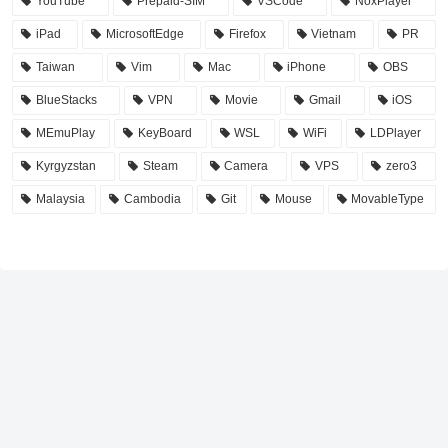
YouTube
Prepaid-SIM
VSCode
NoxPlayer
iPad
MicrosoftEdge
Firefox
Vietnam
PR
Taiwan
Vim
Mac
iPhone
OBS
BlueStacks
VPN
Movie
Gmail
iOS
MEmuPlay
KeyBoard
WSL
WiFi
LDPlayer
Kyrgyzstan
Steam
Camera
VPS
zero3
Malaysia
Cambodia
Git
Mouse
MovableType