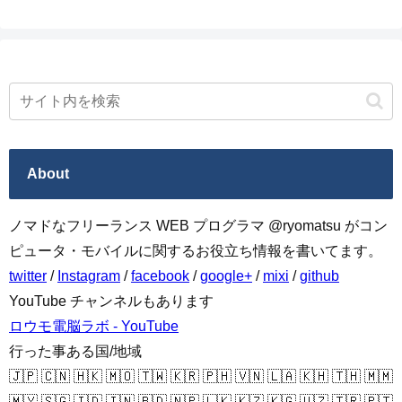
About
ノマドなフリーランス WEB プログラマ @ryomatsu がコン
ピュータ・モバイルに関するお役立ち情報を書いてます。
twitter
/
Instagram
/
facebook
/
google+
/
mixi
/
github
YouTube チャンネルもあります
ロウモ電脳ラボ - YouTube
行った事ある国/地域
🇯🇵 🇨🇳 🇭🇰 🇲🇴 🇹🇼 🇰🇷 🇵🇭 🇻🇳 🇱🇦 🇰🇭 🇹🇭 🇲🇲
🇲🇾 🇸🇬 🇮🇩 🇮🇳 🇧🇩 🇳🇵 🇱🇰 🇰🇿 🇰🇬 🇺🇿 🇹🇷 🇵🇹