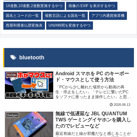
16進数,10進数,2進数変換するやつ
画像の EXIF を表示するやつ
国名とコードの一覧
複数言語による国名一覧
アプリ内通貨換算機
西暦和暦泰仏歴変換表
UNIX時間を変換するやつ
bluetooth
Android スマホを PC のキーボー
Mobile
ド・マウスとして使う方法
「PCから少し離れた場所から動画の再
生・停止をしたい」「テレビに繋いだPC
をソファに座ったまま操作したい」と思っ
たことはありませんか？そんな時に便利な
2026.06.13
のが Bluetooth のキーボードやマウスです
が、実は専用の機器をわざわざ買わなくて
無線で低遅延な JBL QUANTUM
Gadget
も...
TWS ゲーミングイヤホンを購入し
たのでレビューなど
最近有線だと線が邪魔だなと感じることが