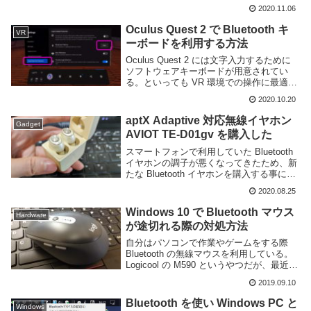
こえるようになっている。しかし、より没
2020.11.06
入感を高めるためにイヤホンやヘッドフォ
ンを利用したい場合もあるだろう...
Oculus Quest 2 で Bluetooth キ
VR
ーボードを利用する方法
Oculus Quest 2 には文字入力するために
ソフトウェアキーボードが用意されてい
る。といっても VR 環境での操作に最適化
されてるわけでもなくスマートフォンにあ
2020.10.20
るようなキーボードをコントローラで操作
して入力するので使いやすいとはいえ...
aptX Adaptive 対応無線イヤホン
Gadget
AVIOT TE-D01gv を購入した
スマートフォンで利用していた Bluetooth
イヤホンの調子が悪くなってきたため、新
たな Bluetooth イヤホンを購入する事にし
た。購入したのは AVIOT というブランド
2020.08.25
の TE-D01gv というやつ。今年の6月に発
売された比...
Windows 10 で Bluetooth マウス
Hardware
が途切れる際の対処方法
自分はパソコンで作業やゲームをする際
Bluetooth の無線マウスを利用している。
Logicool の M590 というやつだが、最近は
マウスの動きが数秒間停止することがあり
2019.09.10
困っていた。いろいろパソコンの設定を変
えるなどして直ったが、せ...
Bluetooth を使い Windows PC と
Windows