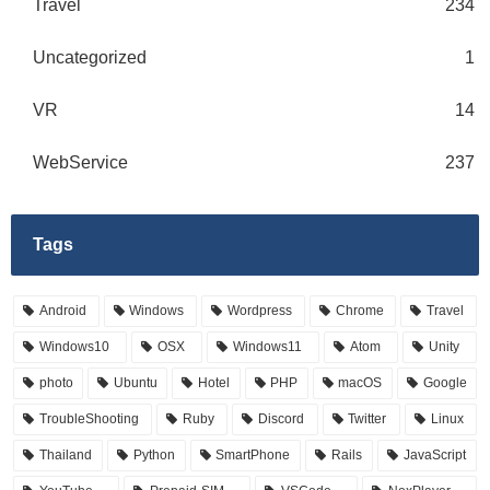
Travel
234
Uncategorized
1
VR
14
WebService
237
Tags
Android
Windows
Wordpress
Chrome
Travel
Windows10
OSX
Windows11
Atom
Unity
photo
Ubuntu
Hotel
PHP
macOS
Google
TroubleShooting
Ruby
Discord
Twitter
Linux
Thailand
Python
SmartPhone
Rails
JavaScript