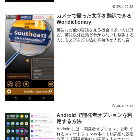
2014.06.22
カメラで撮った文字を翻訳できる
Mobile
Worldictionary
英語など他の言語を見る機会は多いのだけ
ど、英語以外は殆どわからないし翻訳する
のにも文字を打ち込む事自体が大変な言葉
もある。文字であればコピペして翻訳サイ
トに突っ込めば良いが画像などはもうどう
しょうもない。そんなとき便利なのが
Worldic...
2014.05.12
Android で開発者オプションを利
Mobile
用する方法
Android には「開発者オプション」と呼ば
れるスマートフォン本体のより詳細な設定
やアプリ開発者向けの設定をまとめたオプ