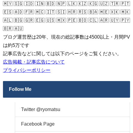
🇲🇾 🇸🇬 🇮🇩 🇮🇳 🇧🇩 🇳🇵 🇱🇰 🇰🇿 🇰🇬 🇺🇿 🇹🇷 🇵🇹
🇪🇸 🇦🇩 🇫🇷 🇲🇨 🇮🇹 🇸🇮 🇭🇷 🇷🇸 🇧🇦 🇲🇪 🇽🇰 🇲🇰
🇦🇱 🇧🇬 🇬🇷 🇪🇬 🇺🇸 🇲🇽 🇵🇪 🇧🇴 🇨🇱 🇦🇷 🇺🇾 🇵🇾
🇧🇷 🇦🇺
ブログ運営歴は20年、現在の総記事数は4500以上・月間PV
は約5万です
記事広告などに関しては以下のページをご覧ください。
広告掲載・記事広告について
プライバシーポリシー
Follow Me
Twitter @ryomatsu
Facebook Page