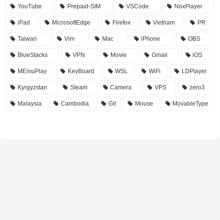
YouTube
Prepaid-SIM
VSCode
NoxPlayer
iPad
MicrosoftEdge
Firefox
Vietnam
PR
Taiwan
Vim
Mac
iPhone
OBS
BlueStacks
VPN
Movie
Gmail
iOS
MEmuPlay
KeyBoard
WSL
WiFi
LDPlayer
Kyrgyzstan
Steam
Camera
VPS
zero3
Malaysia
Cambodia
Git
Mouse
MovableType