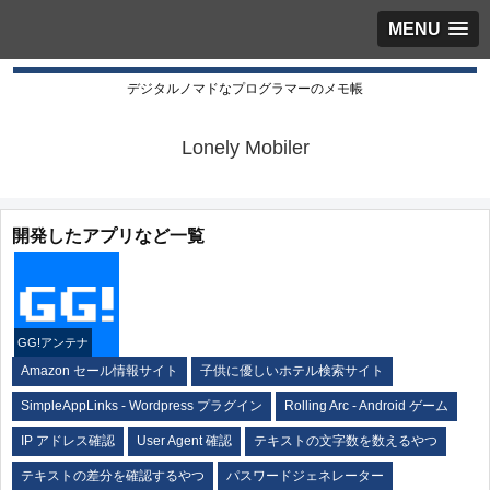
MENU
デジタルノマドなプログラマーのメモ帳
Lonely Mobiler
開発したアプリなど一覧
GG!アンテナ
Amazon セール情報サイト
子供に優しいホテル検索サイト
SimpleAppLinks - Wordpress プラグイン
Rolling Arc - Android ゲーム
IP アドレス確認
User Agent 確認
テキストの文字数を数えるやつ
テキストの差分を確認するやつ
パスワードジェネレーター