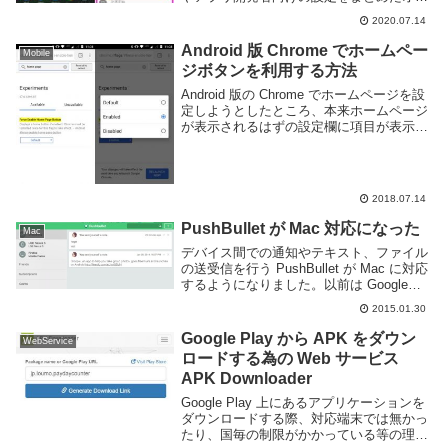
ション画面が存在する。しかし、セキュリ
2020.07.14
ティ的な問題や誤操作による不具合発生な
どを防ぐためか、初期設定では隠された機
Android 版 Chrome でホームペー
Mobile
能と...
ジボタンを利用する方法
Android 版の Chrome でホームページを設
定しようとしたところ、本来ホームページ
が表示されるはずの設定欄に項目が表示さ
れなかった。調べたところ、Chrome の設
定を変更することでホームページの項目を
利用できるようになったのでコ...
2018.07.14
PushBullet が Mac 対応になった
Mac
デバイス間での通知やテキスト、ファイル
の送受信を行う PushBullet が Mac に対応
するようになりました。以前は Google
Chrome や Firefox 等ブラウザの拡張機能
2015.01.30
として動いてたのですが、OS X ネイティ
ブのア...
Google Play から APK をダウン
WebService
ロードする為の Web サービス
APK Downloader
Google Play 上にあるアプリケーションを
ダウンロードする際、対応端末では無かっ
たり、国毎の制限がかかっている等の理由