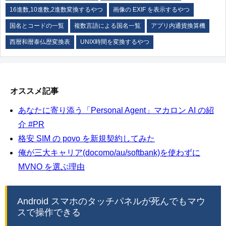
16進数,10進数,2進数変換するやつ
画像の EXIF を表示するやつ
国名とコードの一覧
複数言語による国名一覧
アプリ内通貨換算機
西暦和暦泰仏歴変換表
UNIX時間を変換するやつ
オススメ記事
あなたに寄り添う「Personal Agent」マカロン AI の紹
介 #PR
格安 SIM の povo を新規契約してみた
俺が三大キャリア(docomo/au/softbank)を使わずに
MVNO を選ぶ理由
Android スマホのタッチパネルが死んでもマウ
スで操作できる