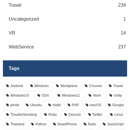
Travel
234
Uncategorized
1
VR
14
WebService
237
Tags
Android
Windows
Wordpress
Chrome
Travel
Windows10
OSX
Windows11
Atom
Unity
photo
Ubuntu
Hotel
PHP
macOS
Google
TroubleShooting
Ruby
Discord
Twitter
Linux
Thailand
Python
SmartPhone
Rails
JavaScript