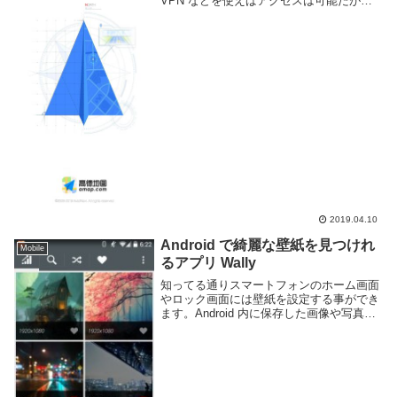
VPN などを使えばアクセスは可能だが、
一般市民で Google のサービスを利用する
人は少ないためか情報も多くは無い。それ
よりは中国国内の Web サ...
2019.04.10
Android で綺麗な壁紙を見つけれ
Mobile
るアプリ Wally
知ってる通りスマートフォンのホーム画面
やロック画面には壁紙を設定する事ができ
ます。Android 内に保存した画像や写真、
ネット上から探してダウンロードして設定
する人は多いと思う。Android では Wally
というアプリ を使用すれば...