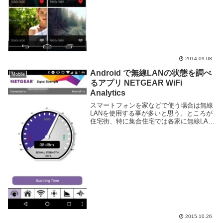
2014.09.08
Android で無線LANの状態を調べ
Mobile
るアプリ NETGEAR WiFi
Analytics
スマートフォンを家などで使う場合は無線
LANを使用する事が多いと思う。ところが
住宅街、特に集合住宅では各家に無線LAN
が配置されているなどで電波が非常に多
い。同じ場所で大量の無線LANを使ってい
ると繋がりにくくなる原因にもなるし、通
信が不安...
2015.10.26