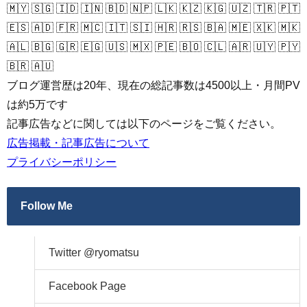
🇲🇾 🇸🇬 🇮🇩 🇮🇳 🇧🇩 🇳🇵 🇱🇰 🇰🇿 🇰🇬 🇺🇿 🇹🇷 🇵🇹
🇪🇸 🇦🇩 🇫🇷 🇲🇨 🇮🇹 🇸🇮 🇭🇷 🇷🇸 🇧🇦 🇲🇪 🇽🇰 🇲🇰
🇦🇱 🇧🇬 🇬🇷 🇪🇬 🇺🇸 🇲🇽 🇵🇪 🇧🇴 🇨🇱 🇦🇷 🇺🇾 🇵🇾
🇧🇷 🇦🇺
ブログ運営歴は20年、現在の総記事数は4500以上・月間PV
は約5万です
記事広告などに関しては以下のページをご覧ください。
広告掲載・記事広告について
プライバシーポリシー
Follow Me
Twitter @ryomatsu
Facebook Page