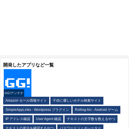
開発したアプリなど一覧
GG!アンテナ
Amazon セール情報サイト
子供に優しいホテル検索サイト
SimpleAppLinks - Wordpress プラグイン
Rolling Arc - Android ゲーム
IP アドレス確認
User Agent 確認
テキストの文字数を数えるやつ
テキストの差分を確認するやつ
パスワードジェネレーター