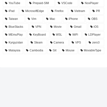
YouTube
Prepaid-SIM
VSCode
NoxPlayer
iPad
MicrosoftEdge
Firefox
Vietnam
PR
Taiwan
Vim
Mac
iPhone
OBS
BlueStacks
VPN
Movie
Gmail
iOS
MEmuPlay
KeyBoard
WSL
WiFi
LDPlayer
Kyrgyzstan
Steam
Camera
VPS
zero3
Malaysia
Cambodia
Git
Mouse
MovableType