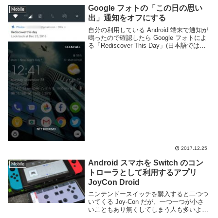
Google フォトの「この日の思い
Mobile
出」通知をオフにする
自分の利用している Android 端末で通知が
鳴ったので確認したら Google フォトによ
る「Rediscover This Day」(日本語では
「この日の思い出」)などという大変どう
でも良い通知であった。過去数年前かの今
日に何を撮った...
2017.12.25
Android スマホを Switch のコン
Mobile
トローラとして利用するアプリ
JoyCon Droid
ニンテンドースイッチを購入すると二つつ
いてくる Joy-Con だが、一つ一つが小さ
いこともあり無くしてしまう人も多いよう
だ。また、ゲームによっては四人プレイ対