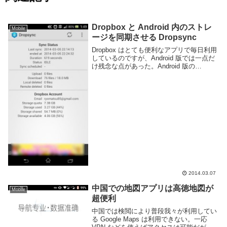
Dropbox と Android 内のストレ
Mobile
ージを同期させる Dropsync
Dropbox はとても便利なアプリで毎日利用
しているのですが、Android 版では一点だ
け残念な点があった。Android 版の
Dropbox アプリケーションはファイルのア
ップデートと参照はできるが Windows 版
などのようにロ...
2014.03.07
中国での地図アプリは高徳地図が
Mobile
超便利
中国では検閲により普段我々が利用してい
る Google Maps は利用できない。一応