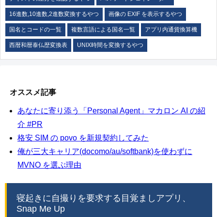
16進数,10進数,2進数変換するやつ
画像の EXIF を表示するやつ
国名とコードの一覧
複数言語による国名一覧
アプリ内通貨換算機
西暦和暦泰仏歴変換表
UNIX時間を変換するやつ
オススメ記事
あなたに寄り添う「Personal Agent」マカロン AI の紹
介 #PR
格安 SIM の povo を新規契約してみた
俺が三大キャリア(docomo/au/softbank)を使わずに
MVNO を選ぶ理由
寝起きに自撮りを要求する目覚ましアプリ、
Snap Me Up