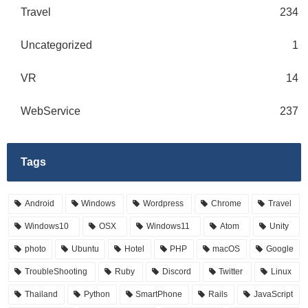
Travel
234
Uncategorized
1
VR
14
WebService
237
Tags
Android
Windows
Wordpress
Chrome
Travel
Windows10
OSX
Windows11
Atom
Unity
photo
Ubuntu
Hotel
PHP
macOS
Google
TroubleShooting
Ruby
Discord
Twitter
Linux
Thailand
Python
SmartPhone
Rails
JavaScript